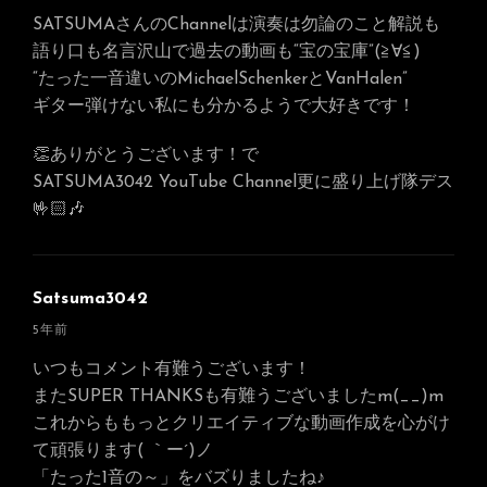
SATSUMAさんのChannelは演奏は勿論のこと解説も
語り口も名言沢山で過去の動画も“宝の宝庫”(≧∀≦)
“たった一音違いのMichaelSchenkerとVanHalen”
ギター弾けない私にも分かるようで大好きです！
👏ありがとうございます！で
SATSUMA3042 YouTube Channel更に盛り上げ隊デス
🤟🏻🎶
Satsuma3042
さ
5年前
ん
いつもコメント有難うございます！
の
またSUPER THANKSも有難うございましたm(__)m
発
これからももっとクリエイティブな動画作成を心がけ
言:
て頑張ります( ｀ー´)ノ
「たった1音の～」をバズりましたね♪