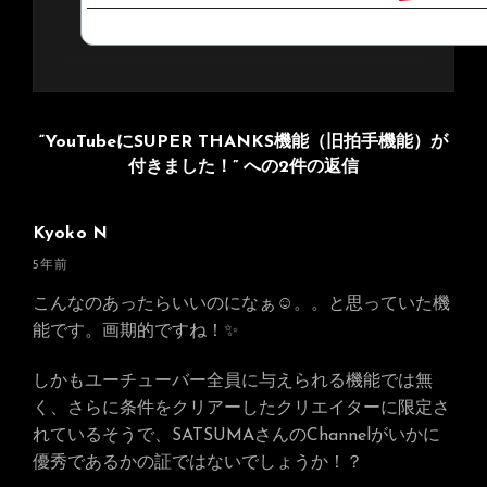
“YouTubeにSUPER THANKS機能（旧拍手機能）が
付きました！” への2件の返信
Kyoko N
さ
5年前
ん
こんなのあったらいいのになぁ☺️。。と思っていた機
の
能です。画期的ですね！✨
発
言:
しかもユーチューバー全員に与えられる機能では無
く、さらに条件をクリアーしたクリエイターに限定さ
れているそうで、SATSUMAさんのChannelがいかに
優秀であるかの証ではないでしょうか！？