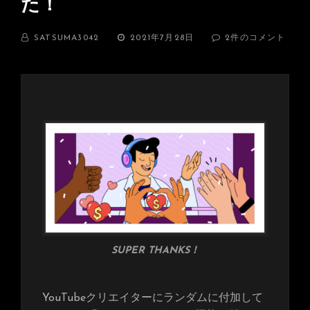
た！
BY
投
YOUTUBE
SATSUMA3042
2021年7月28日
2件のコメント
稿
に
日:
SUPER
THANKS
機
能
（旧
拍
手
機
能）
が
付
き
ま
し
た！
SUPER THANKS！
へ
の
YouTubeクリエイターにランダムに付加して