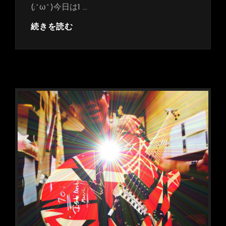
(;^ω^)今日は1 …
【完
続きを読む
成！】
～
完
全
制
覇
～
Highway
Star
Live
完
成
し
ま
し
た！