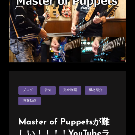
カ
ブログ
告知
完全制覇
機材紹介
テ
ゴ
リ
演奏動画
ー
Master of Puppetsが難
しい！！！！YouTubeラ