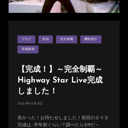
YouTube
ラ
イ
ブ
配
カ
信
ブログ
告知
完全制覇
機材紹介
テ
だ！
ゴ
リ
演奏動画
ー
【完成！】～完全制覇～
Highway Star Live完成
しました！
投
2024年11月9日
稿
日:
長かった！お待たせしました！前回のＤＶＤ
完成は…半年前ぐらい？調べたら3/9だ～