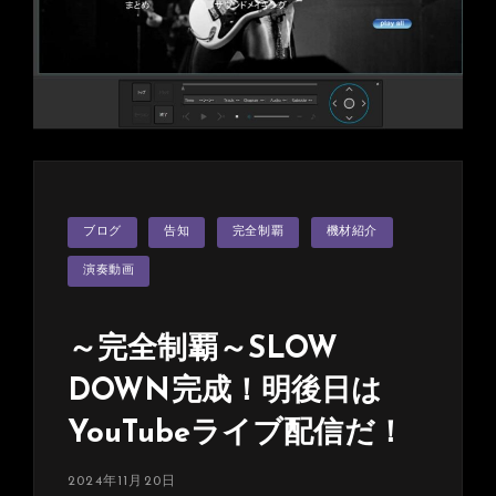
ブ
配
信
カ
ブログ
告知
完全制覇
機材紹介
テ
ゴ
リ
演奏動画
ー
～完全制覇～SLOW
DOWN完成！明後日は
YouTubeライブ配信だ！
投
2024年11月20日