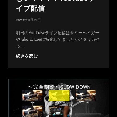
イブ配信
投
2024年11月21日
稿
日:
明日のYouTubeライブ配信はサミーヘイガー
やJake E. Leeに特化してましたがメタリカや
っ …
Master
続きを読む
Of
Puppets
が
難
し
い！！！！
YouTube
ラ
イ