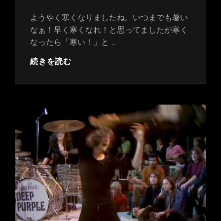
稿
日:
ようやく寒くなりましたね。いつまでも暑い
なぁ！早く寒くなれ！と思ってましたが寒く
なったら「寒い！」と …
～
続きを読む
完
全
制
覇
～
SLOW
DOWN
完
成！
明
後
日
は