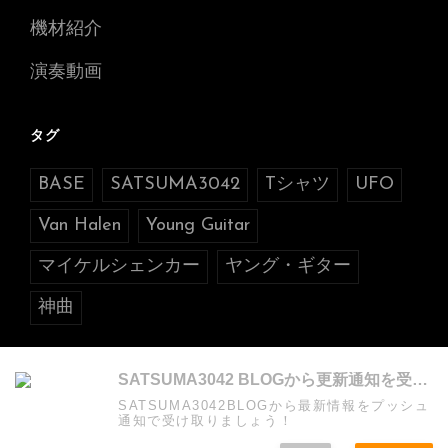
機材紹介
演奏動画
タグ
BASE
SATSUMA3042
Tシャツ
UFO
Van Halen
Young Guitar
マイケルシェンカー
ヤング・ギター
神曲
SATSUMA3042 BLOGから更新通知を受け取る
SATSUMA3042BLOGから最新情報をプッシュ
通知で受け取りましょう！
COPYRIGHT © 2026年
SATSUMA3042 BLOG
. ALL RIGHTS
RESERVED. PHOTO JOURNAL BY
CATCH THEMES