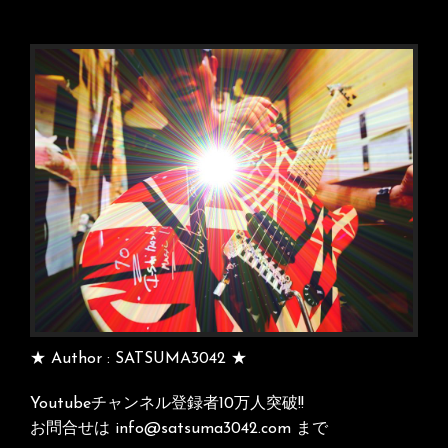
る
人
も
持
っ
て
な
い
人
も
い
ら
っ
し
ゃ
★ Author : SATSUMA3042 ★
い
♪
Youtubeチャンネル登録者10万人突破!!
難
お問合せは info@satsuma3042.com まで