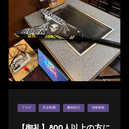
カ
ブログ
完全制覇
機材紹介
演奏動画
テ
ゴ
リ
ー
【御礼】800人以上の方に