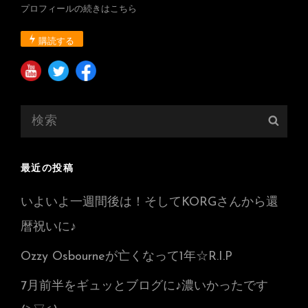
し
プロフィールの続きはこちら
い
操
購読する
作
無
し
で
検
VAN
検
索:
HALEN、
索
Randy
Rhoads、
最近の投稿
Jimmy
Page
いよいよ一週間後は！そしてKORGさんから還
の
暦祝いに♪
音
♫
Ozzy Osbourneが亡くなって1年☆R.I.P
光
る
7月前半をギュッとブログに♪濃いかったです
ア