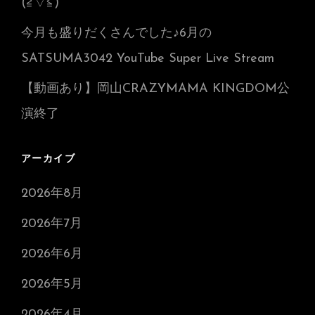
(≧▽≦)
ン
プ
今月も盛りだくさんでした♪6月の
ア
レ
SATSUMA3042 YouTube Super Live Stream
ル
【動画あり】岡山CRAZYMAMA KINGDOM公
ギ
ー
演終了
の
人
も
アーカイブ
い
ら
2026年8月
っ
2026年7月
し
ゃ
2026年6月
い！
2026年5月
2026年4月