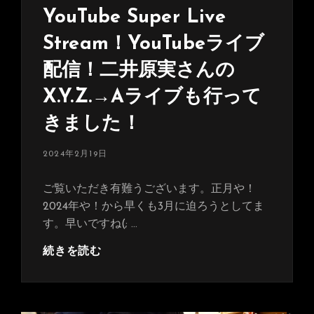
完
YouTube Super Live
全
再
Stream！YouTubeライブ
現
配信！二井原実さんの
YouTube
ラ
X.Y.Z.→Aライブも行って
イ
きました！
ブ
配
投
2024年2月19日
信！
稿
日:
ご覧いただき有難うございます。正月や！
2024年や！から早くも3月に迫ろうとしてま
す。早いですね(; …
今
続きを読む
週
末
は