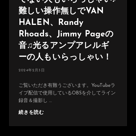
ラ
難しい操作無しでVAN
イ
ブ
HALEN、Randy
も
Rhoads、Jimmy Pageの
行
っ
音♫光るアンプアレルギ
て
き
ーの人もいらっしゃい！
ま
し
投
2024年2月3日
稿
た！
日:
ご覧いただき有難うございます。YouTubeラ
イブ配信で使用しているOBSを介してライン
録音＆撮影し …
Kemper
続きを読む
持
っ
て