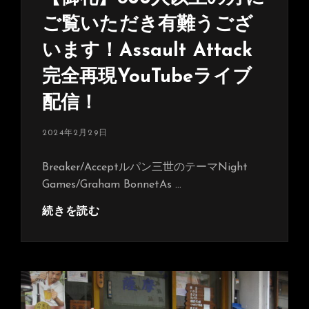
ご覧いただき有難うござ
います！Assault Attack
完全再現YouTubeライブ
配信！
投
2024年2月29日
稿
日:
Breaker/Acceptルパン三世のテーマNight
Games/Graham BonnetAs …
【御
続きを読む
礼】
800
人
以
上