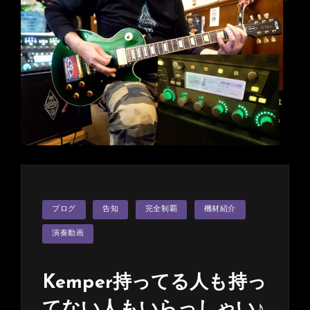
SATSUMA3042
YouTube
Super
Live
Stream！
YouTube
ラ
イ
ブ
配
信！
二
井
カ
ブログ
告知
完全制覇
機材紹介
テ
原
ゴ
リ
演奏動画
実
ー
さ
ん
Kemper持ってる人も持っ
の
X.Y.Z.→A
てない人もいらっしゃい♪