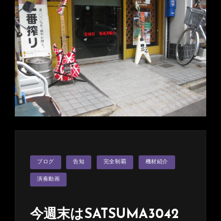
の
方
に
ご
覧
い
た
だ
き
有
難
う
ご
ざ
カ
ブログ
告知
完全制覇
機材紹介
テ
い
ゴ
ま
リ
演奏動画
ー
す！
Assault
今週末はSATSUMA3042
Attack