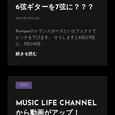
ー
6弦ギターを7弦に？？？
投
2021年2月23日
稿
日:
Kemperのトランスポーズといエフェクトで
ピッチを下げます。 そうしますと6弦が7弦
に。5弦が6弦 …
6
続きを読む
弦
ギ
タ
ー
カ
を
ブログ
テ
ゴ
7
リ
弦
ー
MUSIC LIFE CHANNEL
に？？？
から動画がアップ！