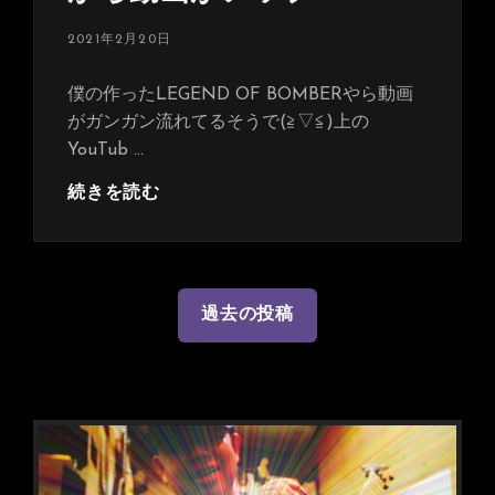
投
2021年2月20日
稿
日:
僕の作ったLEGEND OF BOMBERやら動画
がガンガン流れてるそうで(≧▽≦)上の
YouTub …
MUSIC
続きを読む
LIFE
CHANNEL
か
ら
投
過去の投稿
動
稿
画
ナ
が
ビ
ア
ッ
ゲ
プ！
ー