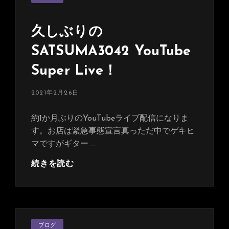
ゴ
Super
リ
Live
ー
久しぶりの
SATSUMA3042 YouTube
Super Live！
投
2021年2月26日
稿
日:
約1か月ぶりのYouTubeライブ配信になりま
す。お店は緊急事態宣言真っただ中でゲキヒ
マですがギター …
久
続きを読む
し
ぶ
り
の
カ
SATSUMA3042
ブログ
テ