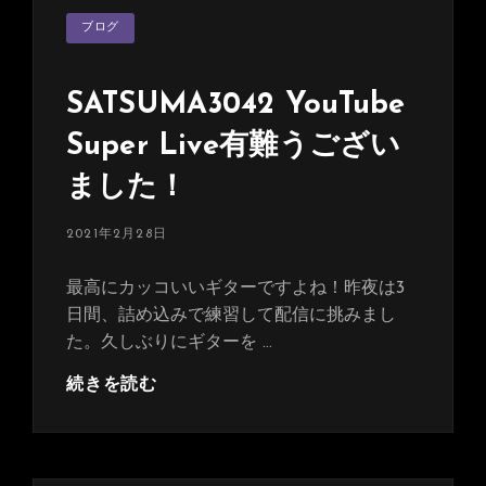
カ
ブログ
テ
ゴ
リ
ー
SATSUMA3042 YouTube
Super Live有難うござい
ました！
投
2021年2月28日
稿
日:
最高にカッコいいギターですよね！昨夜は3
日間、詰め込みで練習して配信に挑みまし
た。久しぶりにギターを …
SATSUMA3042
続きを読む
YouTube
Super
Live