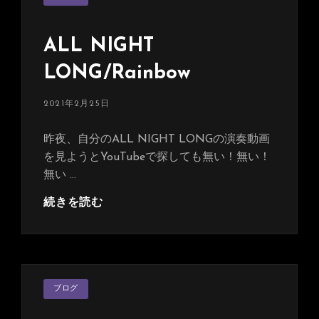
ゴ
YouTube
リ
Super
ー
ALL NIGHT
Live！
LONG/Rainbow
投
2021年2月25日
稿
日:
昨夜、自分のALL NIGHT LONGの演奏動画
を見ようとYouTubeで探しても無い！無い！
無い …
ALL
続きを読む
NIGHT
LONG/Rainbow
カ
ブログ
テ
ゴ
リ