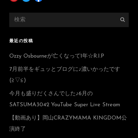
検
検
索:
索
最近の投稿
Ozzy Osbourneが亡くなって1年☆R.I.P
7月前半をギュッとブログに♪濃いかったです
(≧▽≦)
今月も盛りだくさんでした♪6月の
SATSUMA3042 YouTube Super Live Stream
【動画あり】岡山CRAZYMAMA KINGDOM公
演終了