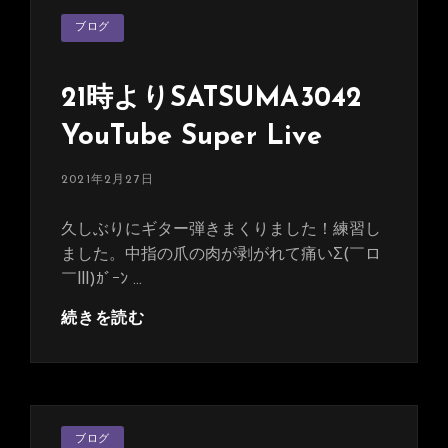
有
カ
難
ブログ
テ
ゴ
う
リ
ご
ー
21時よりSATSUMA3042
ざ
い
YouTube Super Live
ま
し
投
2021年2月27日
た！
稿
日:
久しぶりにギター弾きまくりました！練習し
ました。中指の爪の肉が剥がれて痛いΣ(￣ロ
￣lll)ｶﾞｰﾝ …
21
続きを読む
時
よ
り
SATSUMA3042
カ
YouTube
ブログ
テ