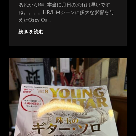
日:
あれから1年…本当に月日の流れは早いです
ね。。。。HR/HMシーンに多大な影響を与
えたOzzy Os …
Ozzy
続きを読む
Osbourne
が
亡
く
な
っ
て
1
年
☆R.I.P