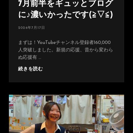
7月前半をギュッとブログ
に♪濃いかったです(≧▽≦)
投
2026年7月17日
稿
日:
まずは！YouTubeチャンネル登録者160,000
人突破しました。新規の応援、昔から変わら
ぬ応援有 …
7
続きを読む
月
前
半
を
ギ
ュ
ッ
と