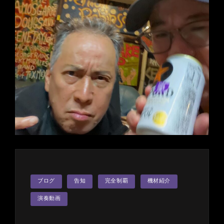
カ
ブログ
告知
完全制覇
機材紹介
テ
ゴ
リ
演奏動画
ー