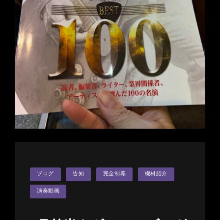
カ
ブログ
告知
完全制覇
機材紹介
テ
ゴ
リ
演奏動画
ー