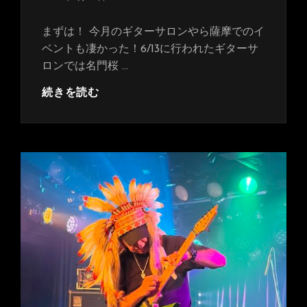
稿
日:
まずは！ 今月のギターサロンやら薩摩でのイ
ベントも凄かった！6/13に行われたギターサ
ロンでは名門桜 …
今
続きを読む
月
も
盛
り
だ
く
さ
ん
で
し
た
♪6
月