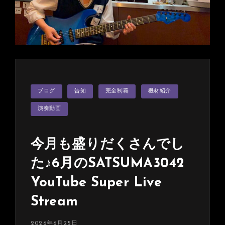
ブ
ロ
グ
に
♪
濃
い
か
カ
ブログ
告知
完全制覇
機材紹介
テ
っ
ゴ
た
リ
演奏動画
ー
で
す
今月も盛りだくさんでし
(≧▽≦)
た♪6月のSATSUMA3042
YouTube Super Live
Stream
投
2026年6月25日