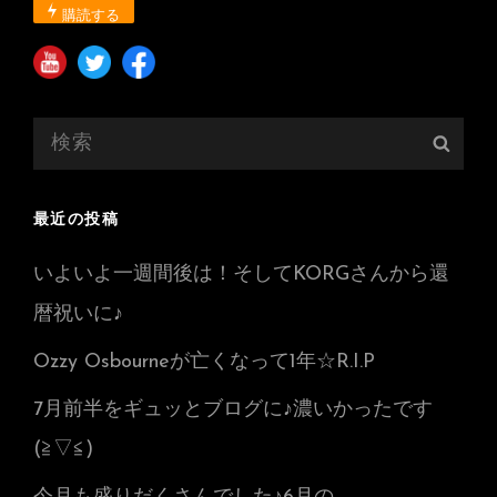
購読する
検
検
索:
索
最近の投稿
いよいよ一週間後は！そしてKORGさんから還
暦祝いに♪
Ozzy Osbourneが亡くなって1年☆R.I.P
7月前半をギュッとブログに♪濃いかったです
(≧▽≦)