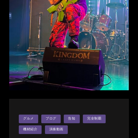
の
SATSUMA3042
YouTube
Super
Live
Stream
カ
グルメ
ブログ
告知
完全制覇
テ
ゴ
リ
機材紹介
演奏動画
ー