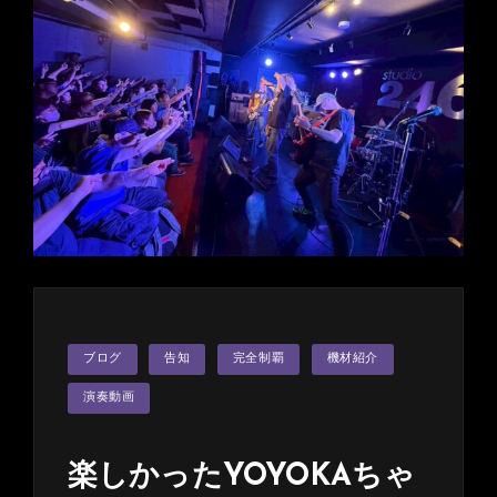
KINGDOM
公
演
終
了
カ
ブログ
告知
完全制覇
機材紹介
テ
ゴ
リ
演奏動画
ー
楽しかったYOYOKAちゃ