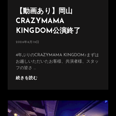
【動画あり】岡山
CRAZYMAMA
KINGDOM公演終了
投
2026年6月19日
稿
日:
4年ぶりのCRAZYMAMA KINGDOM♪まずは
お越しいただいたお客様、共演者様、スタッ
フの皆さ …
【動
続きを読む
画
あ
り】
岡
山
CRAZYMAMA