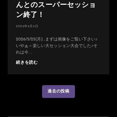
んとのスーパーセッショ
ン終了！
投
2026年6月4日
稿
日:
2026/5/25(月)…まずは画像をご覧い下さい♪
いやぁ～楽しい大セッション大会でした♪そ
れは今 …
楽
続きを読む
し
か
っ
た
投
過去の投稿
YOYOKA
稿
ち
ナ
ゃ
ビ
ん