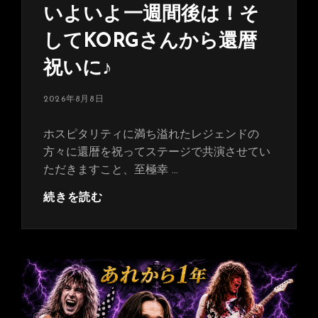
いよいよ一週間後は！そ
してKORGさんから還暦
祝いに♪
投
2026年8月8日
稿
日:
ホスピタリティに満ち溢れたレジェンドの
方々に還暦を祝ってステージで共演させてい
ただきますこと、至極幸 …
い
続きを読む
よ
い
よ
一
週
間
後