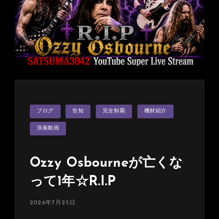
は！
そ
し
て
KORG
さ
ん
か
ら
カ
ブログ
告知
完全制覇
機材紹介
テ
還
ゴ
暦
リ
演奏動画
ー
祝
い
Ozzy Osbourneが亡くな
に
♪
って1年☆R.I.P
投
2026年7月25日
稿