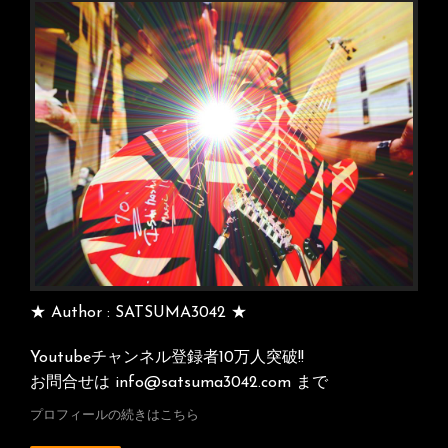
と
ゲ
の
ー
ス
シ
ー
パ
ョ
ー
ン
セ
ッ
シ
ョ
ン
終
了！
★ Author : SATSUMA3042 ★
Youtubeチャンネル登録者10万人突破!!
お問合せは info@satsuma3042.com まで
プロフィールの続きはこちら