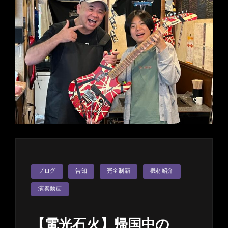
ち
ゃ
ん
と
の
ス
ー
パ
ー
セ
ッ
シ
ョ
ン
カ
ブログ
告知
完全制覇
機材紹介
テ
終
ゴ
了！
リ
演奏動画
ー
【電光石火】帰国中の