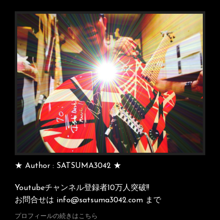
ビ
YOYOKA(よ
よ
ゲ
か)
ー
ち
シ
ゃ
ん
ョ
と
ン
京
都
246
で
セ
ッ
シ
★ Author : SATSUMA3042 ★
ョ
ン
Youtubeチャンネル登録者10万人突破!!
イ
お問合せは info@satsuma3042.com まで
ベ
ン
プロフィールの続きはこちら