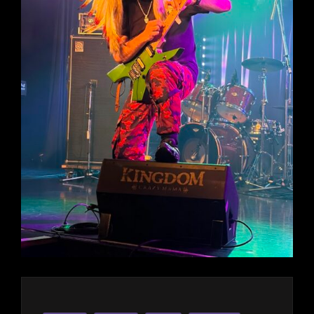
し
た
♪6
月
の
SATSUMA3042
YouTube
Super
Live
Stream