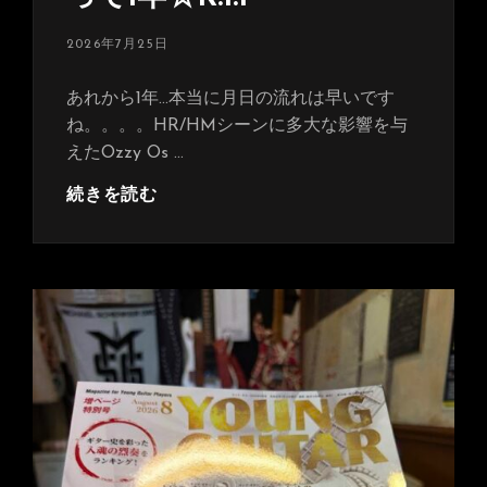
投
2026年7月25日
稿
日:
あれから1年…本当に月日の流れは早いです
ね。。。。HR/HMシーンに多大な影響を与
えたOzzy Os …
Ozzy
続きを読む
Osbourne
が
亡
く
な
っ
て
1
年
☆R.I.P