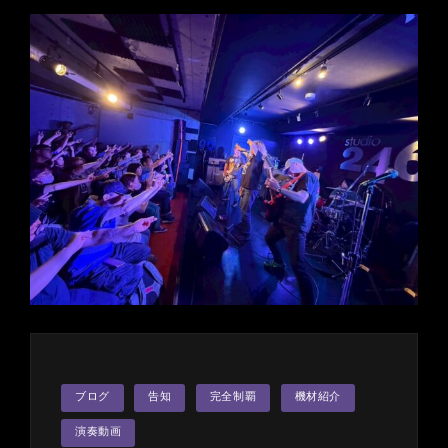
岡
山
CRAZYMAMA
KINGDOM
公
演
終
了
カ
ブログ
告知
完全制覇
機材紹介
テ
ゴ
リ
演奏動画
ー