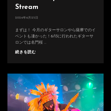
Stream
投
2026年6月25日
稿
日:
まずは！ 今月のギターサロンやら薩摩でのイ
ベントも凄かった！6/13に行われたギターサ
ロンでは名門桜 …
今
続きを読む
月
も
盛
り
だ
く
さ
ん
で