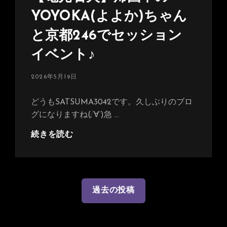
YOYOKA(よよか)ちゃん
と京都246でセッション
イベント♪
投
2026年5月19日
稿
日:
どうもSATSUMA3042です。久しぶりのブロ
グになりますね(;’∀’)急 …
【電
続きを読む
光
石
火】
帰
投
過去の投稿
国
稿
中
ナ
の