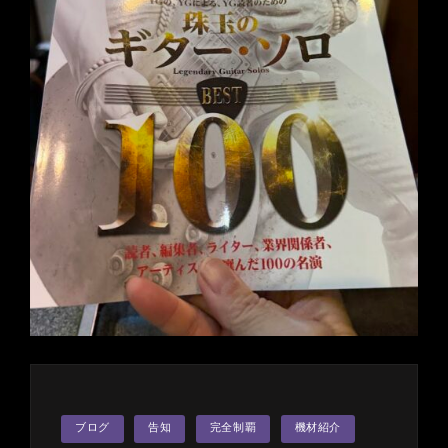
カ
ブログ
告知
完全制覇
機材紹介
テ