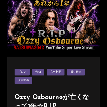
カ
ブログ
告知
完全制覇
機材紹介
テ
ゴ
リ
演奏動画
ー
Ozzy Osbourneが亡くな
って1年☆R.I.P