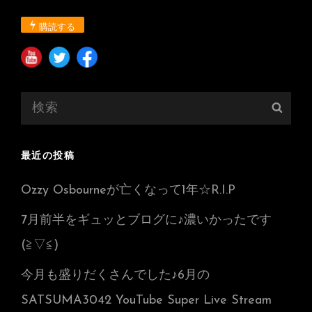
ト
♪
購読する
検
検
索:
索
最近の投稿
Ozzy Osbourneが亡くなって1年☆R.I.P
7月前半をギュッとブログに♪濃いかったです
(≧▽≦)
今月も盛りだくさんでした♪6月の
SATSUMA3042 YouTube Super Live Stream