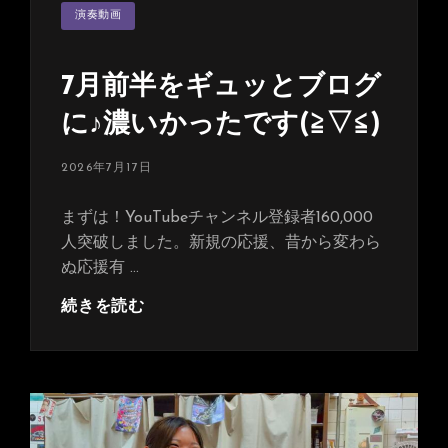
ゴ
リ
演奏動画
ー
7月前半をギュッとブログ
に♪濃いかったです(≧▽≦)
投
2026年7月17日
稿
日:
まずは！YouTubeチャンネル登録者160,000
人突破しました。新規の応援、昔から変わら
ぬ応援有 …
7
続きを読む
月
前
半
を
ギ