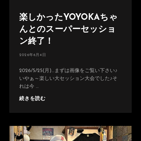
楽しかったYOYOKAちゃ
んとのスーパーセッショ
ン終了！
投
2026年6月4日
稿
日:
2026/5/25(月)…まずは画像をご覧い下さい♪
いやぁ～楽しい大セッション大会でした♪そ
れは今 …
楽
続きを読む
し
か
っ
た
YOYOKA