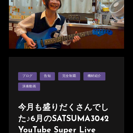
ュ
ッ
と
ブ
ロ
グ
に
♪
濃
い
か
カ
ブログ
告知
完全制覇
機材紹介
テ
っ
ゴ
た
リ
演奏動画
ー
で
す
今月も盛りだくさんでし
(≧▽≦)
た♪6月のSATSUMA3042
YouTube Super Live