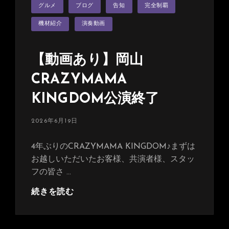
カ
グルメ
ブログ
告知
完全制覇
テ
ゴ
リ
機材紹介
演奏動画
ー
【動画あり】岡山
CRAZYMAMA
KINGDOM公演終了
投
2026年6月19日
稿
日:
4年ぶりのCRAZYMAMA KINGDOM♪まずは
お越しいただいたお客様、共演者様、スタッ
フの皆さ …
【動
続きを読む
画
あ
り】