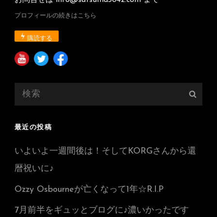
お問合せは info@satsuma3042.com まで
プロフィールの続きはこちら
購読する
検
検
索:
索
最近の投稿
いよいよ一週間後は！そしてKORGさんから還
暦祝いに♪
Ozzy Osbourneが亡くなって1年☆R.I.P
7月前半をギュッとブログに♪濃いかったです