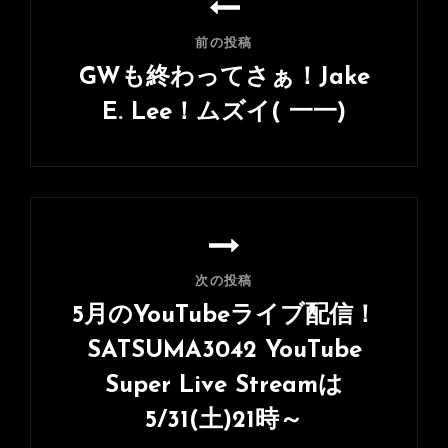
稿
ナ
前の投稿
ビ
GWも終わってさぁ！Jake
ゲ
E. Lee！ムズイ( 一一)
ー
前
シ
の
ョ
投
ン
稿
次の投稿
5月のYouTubeライブ配信！
SATSUMA3042 YouTube
Super Live Streamは
5/31(土)21時～