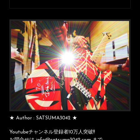
次
の
投
稿
★ Author : SATSUMA3042 ★
Youtubeチャンネル登録者10万人突破!!