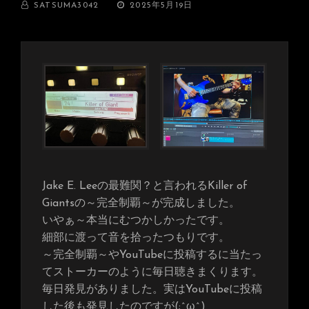
BY
投
SATSUMA3042
2025年5月19日
稿
日:
Jake E. Leeの最難関？と言われるKiller of
Giantsの～完全制覇～が完成しました。
いやぁ～本当にむつかしかったです。
細部に渡って音を拾ったつもりです。
～完全制覇～やYouTubeに投稿するに当たっ
てストーカーのように毎日聴きまくります。
毎日発見がありました。実はYouTubeに投稿
した後も発見したのですが(;^ω^)