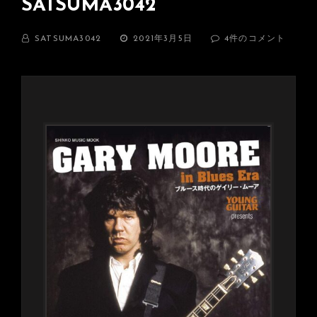
SATSUMA3042
BY
投
「WILD
SATSUMA3042
2021年3月5日
4件のコメント
稿
FLAG
日:
～
DEDICATED
TO
GARY
MOORE
～」
BY
SATSUMA3042
へ
の