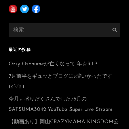
検
検
索:
索
最近の投稿
Ozzy Osbourneが亡くなって1年☆R.I.P
7月前半をギュッとブログに♪濃いかったです
(≧▽≦)
今月も盛りだくさんでした♪6月の
SATSUMA3042 YouTube Super Live Stream
【動画あり】岡山CRAZYMAMA KINGDOM公