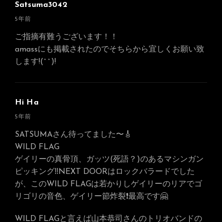
Satsuma3042
さ
5年前
ん
ご指摘有難うございます！！
の
amassにも掲載されたのでそちらから宜しくお願い致
発
します!(^^)!
言:
Hi Ha
さ
5年前
ん
SATSUMAさん待ってました〜🎸
の
WILD FLAG
発
ゲイリーの真骨頂、ガッツ(死語？)のあるマシンガン
言:
ピッキング‼️NEXT DOORはロックバラードでした
が、このWILD FLAGは若かりしゲイリーのリアでゴ
リゴリの音色、ゲイリー節炸裂❗️最高です🤗
WILD FLAGと言えば山本恭司さんのトリオバンドの