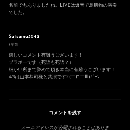
名前でもありましたね。LIVEは爆音で鳥肌物の演奏
でした。
Satsuma3042
さ
5年前
ん
嬉しいコメント有難うございます！
の
ブラボーです（死語も死語？）
発
細かい所まで誉めて頂き本当に有難うございます！
言:
4/3は山本恭司様と共演ですΣ(￣ロ￣lll)ｶﾞｰﾝ
コメントを残す
メールアドレスが公開されることはありま