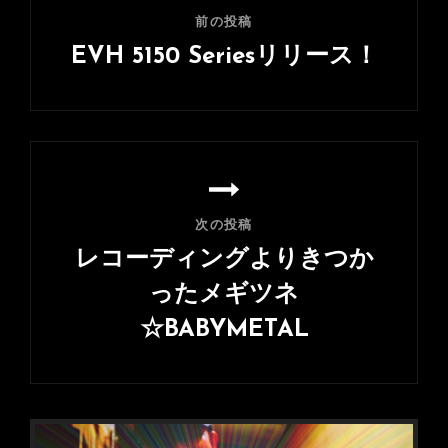
ナ
前の投稿
ビ
EVH 5150 Seriesリリース！
ゲ
前
ー
の
シ
投
稿
ョ
ン
次の投稿
レコーディングよりきつか
ったメギツネ
☆BABYMETAL
次
の
投
稿