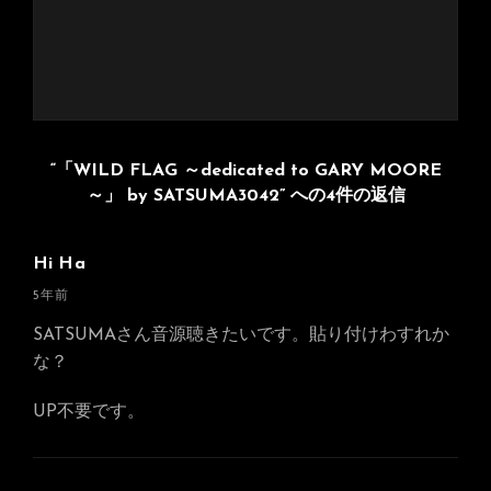
“「WILD FLAG ～dedicated to GARY MOORE
～」 by SATSUMA3042” への4件の返信
Hi Ha
さ
5年前
ん
SATSUMAさん音源聴きたいです。貼り付けわすれか
の
な？
発
言:
UP不要です。