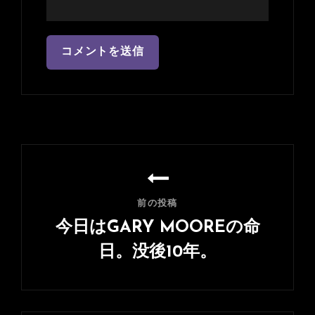
投
稿
ナ
前の投稿
ビ
今日はGARY MOOREの命
ゲ
日。没後10年。
ー
前
シ
の
ョ
投