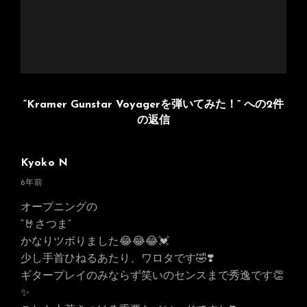
“Kramer Gunstar Voyagerを弾いてみた！” への2件
の返信
Kyoko N
さ
6年前
ん
オープニングの
の
“🤘さつま”
発
かなりツボりました😂😂😂💓
言:
少し手首ひねるあたり、ワロタです🤣❣️
ギタープレイのみならず笑いのセンスまで秀逸です👏
✨