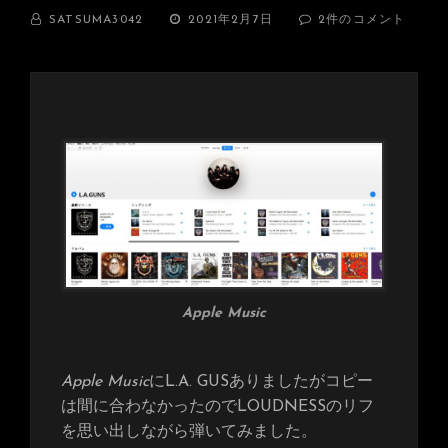
BY
投
KRAMER
SATSUMA3042
2021年2月7日
2件のコメント
稿
GUNSTAR
日:
VOYAGER
を
弾
い
て
み
た！
へ
の
Apple Music
Apple Music
にL.A. GUSありましたがコピー
は間に合わなかったのでLOUDNESSのリフ
を思い出しながら弾いてみました。