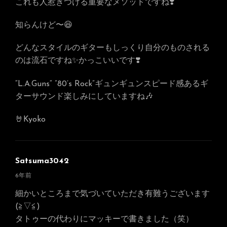
これも人惹きつける重要なメソッドですね❣️
知らんけど〜😆
どんなスタイルのギターもしっくり自分のものされる
のは流石ですね✨かっこいいです❣️
“L.A.Guns“ ”80’s Rock”ギュンギュンスピード感あるギ
ターサウンド楽しみにしていますね🎶
🤘Kyoko
Satsuma3042
さ
6年前
ん
細かいところまで気づいていただき有難うございます
の
(≧▽≦)
発
タトゥーの代わりにマッキーで書きました（笑）
言: