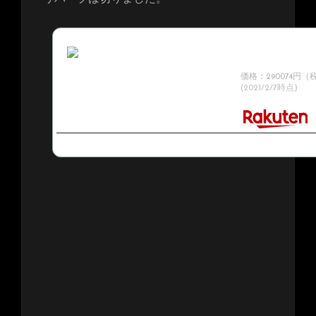
KEMPER / PROFI
ワーアンプ【600
載】【梅田店】
価格：290074円
(2021/2/7時点)