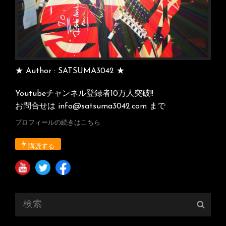
★ Author : SATSUMA3042 ★
Youtubeチャンネル登録者10万人突破!!
お問合せは info@satsuma3042.com まで
プロフィールの続きはこちら
購読する
検
検
索:
索