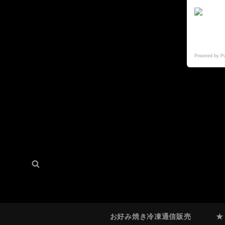
Powered by P
検
検
索:
索
お好み焼き冷凍通信販売
★