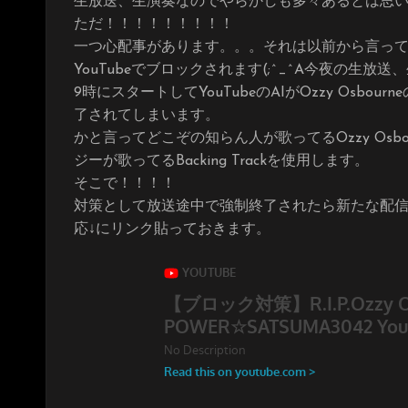
生放送、生演奏なのでやらかしも多々あるとは思
ただ！！！！！！！！！
一つ心配事があります。。。それは以前から言ってますが
YouTubeでブロックされます(;^_^A今夜の生
9時にスタートしてYouTubeのAIがOzzy Os
了されてしまいます。
かと言ってどこぞの知らん人が歌ってるOzzy Os
ジーが歌ってるBacking Trackを使用します。
そこで！！！！
対策として放送途中で強制終了されたら新たな配
応↓にリンク貼っておきます。