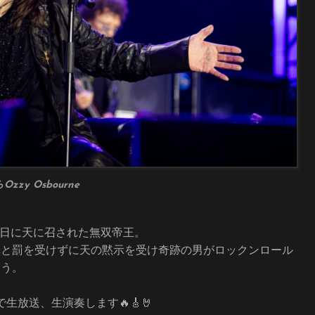
zzy Osbourne
22日に天に召された無双帝王。
罪と罰を受けずに天の黙示を受け奇跡の男がロックンロール
ょう。
eで生放送、生演奏します🔥🎸🤘