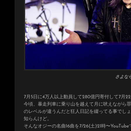
さよならO
7月5日に4万人以上動員して280億円寄付して7月
今頃、暴走列車に乗り山を越えて月に吠えながら
のレベルが違うんだと狂人日記を綴ってる事でし
知らんけど。
そんなオジーの名曲16曲を7/26(土)21時〜YouTub