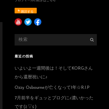
プロフィールの続きはこちら
購読する
検
検
索:
索
最近の投稿
いよいよ一週間後は！そしてKORGさん
から還暦祝いに♪
Ozzy Osbourneが亡くなって1年☆R.I.P
7月前半をギュッとブログに♪濃いかった
です(≧▽≦)