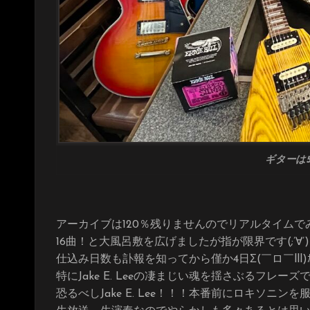
ギターは
アーカイブは120％残りませんのでリアルタイムで
16曲！と大風呂敷を広げましたが指が限界です(;’∀’)
仕込み日数も訃報を知ってから僅か4日Σ(￣ロ￣lll)ｶ
特にJake E. Leeの凄まじい魂を揺さぶるフレー
恐るべしJake E. Lee！！！本番前にロキソニン