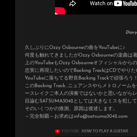
Diar
久しぶりにOzzy Osbourneの曲をYouTubeに♪
何度も触れてきましたがOzzy Osbourneの楽曲
上のYouTubeもOzzy Osbourneオフィシャルか
忠実に再現したいのでBacking TrackはCDでや
YouTubeに落ちてる野良Backing Trackで頑張
このBacking Track…ニュアンスやらメトロ
ースレイクご本人の演奏ではないかと思いながら
目論むSATSUMA3042としては大きなミスを犯
そのいくつかの推測、原因は後述します。
～完全制覇～お求めはinfo@satsuma3042.c