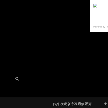
Powered by P
検
検
索:
索
お好み焼き冷凍通信販売
★