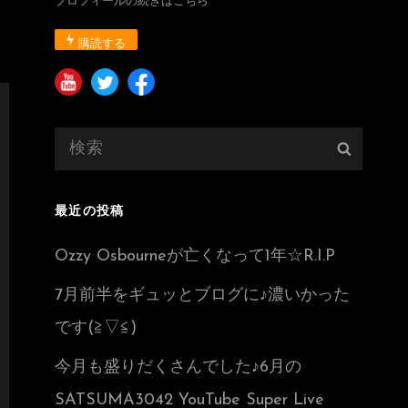
プロフィールの続きはこちら
購読する
検
検
索:
索
最近の投稿
Ozzy Osbourneが亡くなって1年☆R.I.P
7月前半をギュッとブログに♪濃いかった
です(≧▽≦)
今月も盛りだくさんでした♪6月の
SATSUMA3042 YouTube Super Live