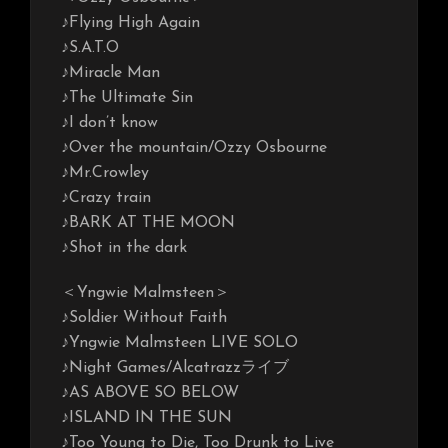
♪Flying High Again
♪S.A.T.O
♪Miracle Man
♪The Ultimate Sin
♪I don’t know
♪Over the mountain/Ozzy Osbourne
♪Mr.Crowley
♪Crazy train
♪BARK AT THE MOON
♪Shot in the dark
＜Yngwie Malmsteen＞
♪Soldier Without Faith
♪Yngwie Malmsteen LIVE SOLO
♪Night Games/Alcatrazzライブ
♪AS ABOVE SO BELOW
♪ISLAND IN THE SUN
♪Too Young to Die, Too Drunk to Live