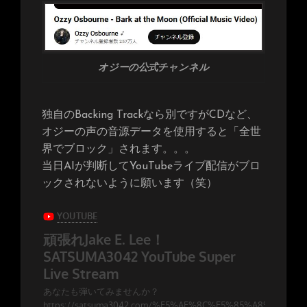
オジーの公式チャンネル
独自のBacking Trackなら別ですがCDなど、
オジーの声の音源データを使用すると「全世
界でブロック」されます。。。
当日AIが判断してYouTubeライブ配信がブロ
ックされないように願います（笑）