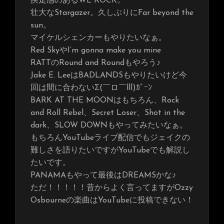
疾走感のあるWE ROCK。
壮大なStargazer。久しぶりにFar beyond the
sun。
マイケルシェンカーもやりたいなぁ。
Red SkyやI’m gonna make you mine
RATTのRound and Roundもやろう♪
Jake E. LeeはBADLANDSもやりたいけど今
回は間に合わないΣ(￣ロ￣lll)ｶﾞｰﾝ
BARK AT THE MOONはもちろん、Rock
and Roll Rebel、Secret Loser、Shot in the
dark、SLOW DOWNもやってみたいなぁ。
もちろんYouTubeライブ配信でもジェイクの
難しさを語りたいですがYouTubeでも解説し
たいです。
PANAMAもやって最後はDREAMSかな♪
ただ！！！！！昔からよく言ってますがOzzy
Osbourneの楽曲はYouTubeに投稿できない！