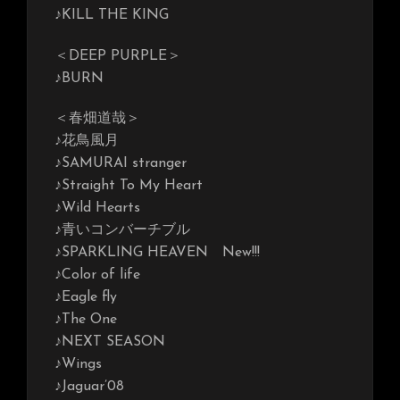
♪KILL THE KING
＜DEEP PURPLE＞
♪BURN
＜春畑道哉＞
♪花鳥風月
♪SAMURAI stranger
♪Straight To My Heart
♪Wild Hearts
♪青いコンバーチブル
♪SPARKLING HEAVEN New!!!
♪Color of life
♪Eagle fly
♪The One
♪NEXT SEASON
♪Wings
♪Jaguar’08