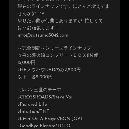
現在のラインナップです。ほとんど増えてま
せんが(;^_^A
やりたい曲が何曲もありますが…忙しくて
(≧▽≦)頑張ります！
info@satsuma3042.com
～完全制覇～シリーズラインナップ
☆炎の導火線コンプリートＢＯＸ11枚組…
15,000円
♪HRノウハウDVDのみ2,200円
以下、各2,000円
♪ルパン三世のテーマ
♪CROSSROADS/Steve Vai
♪Pictured Life
♪Intuition/TNT
♪Livin’ On A Prayer/BON JOVI
♪Goodbye Elenore/TOTO