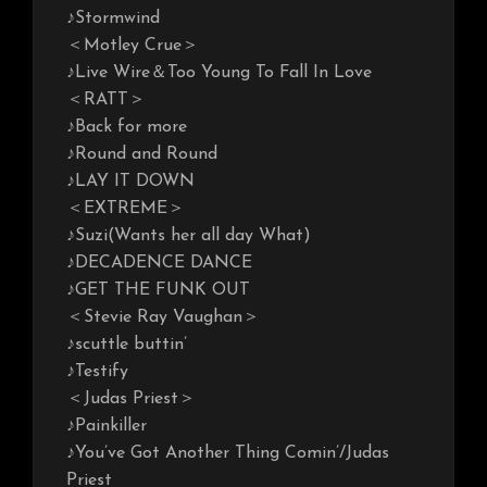
♪Stormwind
＜Motley Crue＞
♪Live Wire＆Too Young To Fall In Love
＜RATT＞
♪Back for more
♪Round and Round
♪LAY IT DOWN
＜EXTREME＞
♪Suzi(Wants her all day What)
♪DECADENCE DANCE
♪GET THE FUNK OUT
＜Stevie Ray Vaughan＞
♪scuttle buttin’
♪Testify
＜Judas Priest＞
♪Painkiller
♪You’ve Got Another Thing Comin’/Judas
Priest