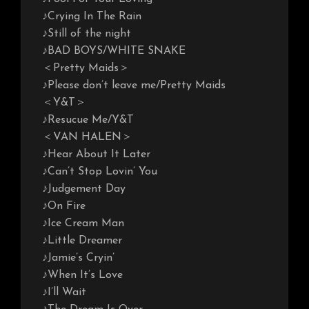
♪Crying In The Rain
♪Still of the night
♪BAD BOYS/WHITE SNAKE
＜Pretty Maids＞
♪Please don’t leave me/Pretty Maids
＜Y&T＞
♪Resucue Me/Y&T
＜VAN HALEN＞
♪Hear About It Later
♪Can’t Stop Lovin’ You
♪Judgement Day
♪On Fire
♪Ice Cream Man
♪Little Dreamer
♪Jamie’s Cryin’
♪When It’s Love
♪I’ll Wait