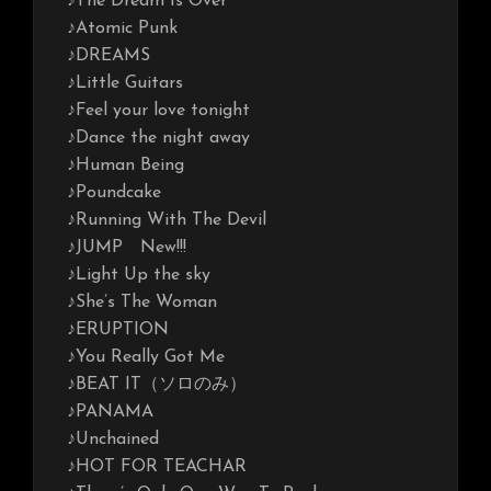
♪The Dream Is Over
♪Atomic Punk
♪DREAMS
♪Little Guitars
♪Feel your love tonight
♪Dance the night away
♪Human Being
♪Poundcake
♪Running With The Devil
♪JUMP New!!!
♪Light Up the sky
♪She’s The Woman
♪ERUPTION
♪You Really Got Me
♪BEAT IT（ソロのみ）
♪PANAMA
♪Unchained
♪HOT FOR TEACHAR