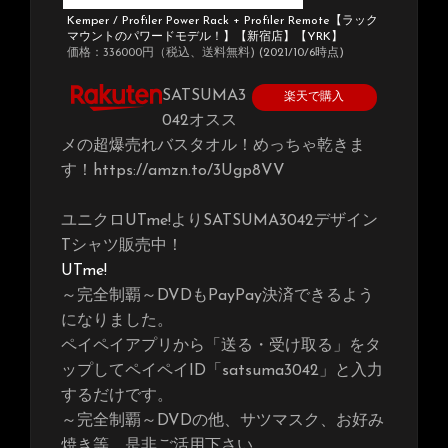
Kemper / Profiler Power Rack + Profiler Remote【ラック
マウントのパワードモデル！】【新宿店】【YRK】
価格：336000円（税込、送料無料)
(2021/10/6時点)
SATSUMA3
楽天で購入
042オスス
メの超爆売れバスタオル！めっちゃ乾きま
す！https://amzn.to/3Ugp8VV
ユニクロUTme!よりSATSUMA3042デザイン
Tシャツ販売中！
UTme!
～完全制覇～DVDもPayPay決済できるよう
になりました。
ペイペイアプリから「送る・受け取る」をタ
ップしてペイペイID「satsuma3042」と入力
するだけです。
～完全制覇～DVDの他、サツマスク、お好み
焼き等、是非ご活用下さい。