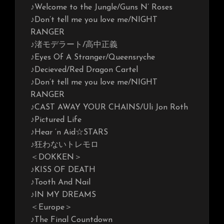
♪Welcome to the Jungle/Guns N’ Roses
♪Don’t tell me you love me/NIGHT
RANGER
♪渚モデラート/高中正義
♪Eyes Of A Stranger/Queensryche
♪Decieved/Red Dragon Cartel
♪Don’t tell me you love me/NIGHT
RANGER
♪CAST AWAY YOUR CHAINS/Uli Jon Roth
♪Pictured Life
♪Hear ‘n Aid☆STARS
♪狂わないトレモロ
＜DOKKEN＞
♪KISS OF DEATH
♪Tooth And Nail
♪IN MY DREAMS
＜Europe＞
♪The Final Countdown