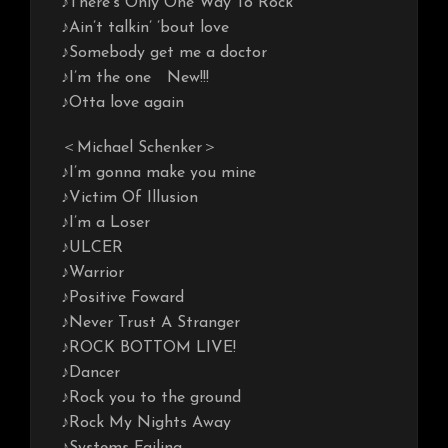
♪There’s Only One Way To Rock
♪Ain’t talkin’ ’bout love
♪Somebody get me a doctor
♪I’m the one New!!!
♪Otta love again
＜Michael Schenker＞
♪I’m gonna make you mine
♪Victim Of Illusion
♪I’m a Loser
♪ULCER
♪Warrior
♪Positive Foward
♪Never Trust A Stranger
♪ROCK BOTTOM LIVE!
♪Dancer
♪Rock you to the ground
♪Rock My Nights Away