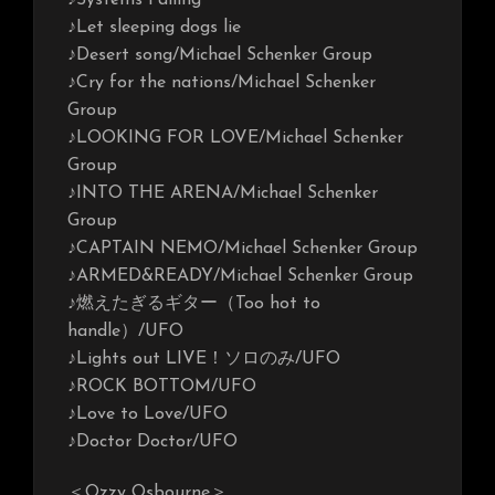
♪Systems Failing
♪Let sleeping dogs lie
♪Desert song/Michael Schenker Group
♪Cry for the nations/Michael Schenker
Group
♪LOOKING FOR LOVE/Michael Schenker
Group
♪INTO THE ARENA/Michael Schenker
Group
♪CAPTAIN NEMO/Michael Schenker Group
♪ARMED&READY/Michael Schenker Group
♪燃えたぎるギター（Too hot to
handle）/UFO
♪Lights out LIVE！ソロのみ/UFO
♪ROCK BOTTOM/UFO
♪Love to Love/UFO
♪Doctor Doctor/UFO
＜Ozzy Osbourne＞