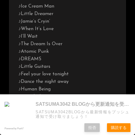
♪Ice Cream Man
♪Little Dreamer
♪Jamie’s Cryin’
♪When It’s Love
♪I’ll Wait
♪The Dream Is Over
♪Atomic Punk
♪DREAMS
♪Little Guitars
♪Feel your love tonight
♪Dance the night away
♪Human Being
♪Poundcake
SATSUMA3042 BLOGから更新通知を受け取る
♪Running With The Devil
♪JUMP New!!!
SATSUMA3042BLOGから最新情報をプッシュ
通知で受け取りましょう！
♪Light Up the sky
♪She’s The Woman
拒否
購読する
Powered by Push7
♪ERUPTION