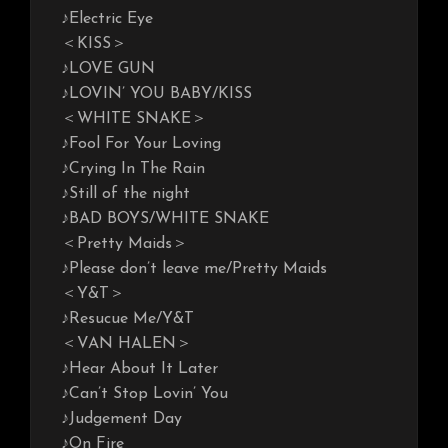
♪Electric Eye
＜KISS＞
♪LOVE GUN
♪LOVIN’ YOU BABY/KISS
＜WHITE SNAKE＞
♪Fool For Your Loving
♪Crying In The Rain
♪Still of the night
♪BAD BOYS/WHITE SNAKE
＜Pretty Maids＞
♪Please don’t leave me/Pretty Maids
＜Y&T＞
♪Resucue Me/Y&T
＜VAN HALEN＞
♪Hear About It Later
♪Can’t Stop Lovin’ You
♪Judgement Day
♪On Fire