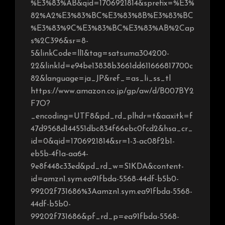
%E3%83%AB&qid=1706921814&sprefix=%E3%
82%A2%E3%83%BC%E3%83%8B%E3%83%BC
%E3%83%9C%E3%83%BC%E3%83%AB%2Cap
s%2C396&sr=8-
5&linkCode=ll1&tag=satsuma304200-
22&linkId=e94be13838b3661dd611666817700c
82&language=ja_JP&ref_=as_li_ss_tl
https://www.amazon.co.jp/gp/aw/d/B007BY2
F7O?
_encoding=UTF8&pd_rd_plhdr=t&aaxitk=f
47d9568d144551dbc834f66ebc0fcd2&hsa_cr_
id=0&qid=1706921814&sr=1-3-ac08f2b1-
eb5b-4f1a-aa64-
9e8f448c33ed&pd_rd_w=S1KDA&content-
id=amzn1.sym.ea91fbda-5568-44df-b5b0-
99202f731686%3Aamzn1.sym.ea91fbda-5568-
44df-b5b0-
99202f731686&pf_rd_p=ea91fbda-5568-