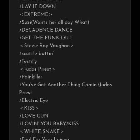
♪LAY IT DOWN
＜EXTREME＞
♪Suzi(Wants her all day What)
♪DECADENCE DANCE
♪GET THE FUNK OUT
＜Stevie Ray Vaughan＞
♪scuttle buttin’
♪Testify
＜Judas Priest＞
♪Painkiller
♪You’ve Got Another Thing Comin’/Judas
Priest
♪Electric Eye
＜KISS＞
♪LOVE GUN
♪LOVIN’ YOU BABY/KISS
＜WHITE SNAKE＞
♪Fool For Your Loving