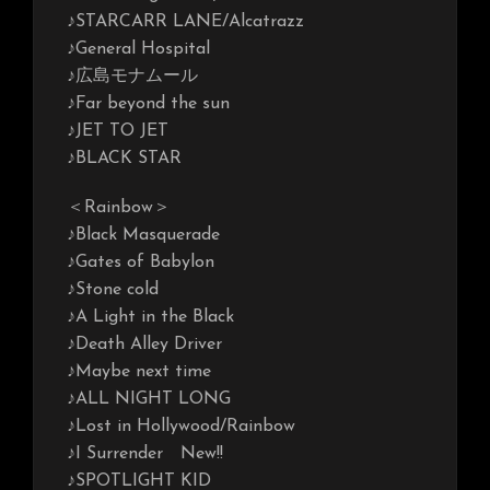
♪STARCARR LANE/Alcatrazz
♪General Hospital
♪広島モナムール
♪Far beyond the sun
♪JET TO JET
♪BLACK STAR
＜Rainbow＞
♪Black Masquerade
♪Gates of Babylon
♪Stone cold
♪A Light in the Black
♪Death Alley Driver
♪Maybe next time
♪ALL NIGHT LONG
♪Lost in Hollywood/Rainbow
♪I Surrender New!!
♪SPOTLIGHT KID