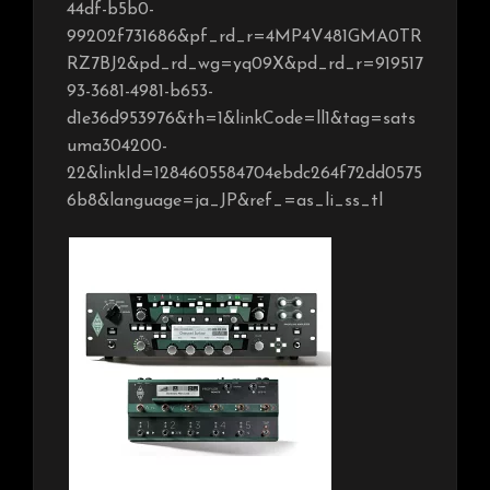
44df-b5b0-
99202f731686&pf_rd_r=4MP4V481GMA0TR
RZ7BJ2&pd_rd_wg=yq09X&pd_rd_r=919517
93-3681-4981-b653-
d1e36d953976&th=1&linkCode=ll1&tag=sats
uma304200-
22&linkId=1284605584704ebdc264f72dd0575
6b8&language=ja_JP&ref_=as_li_ss_tl