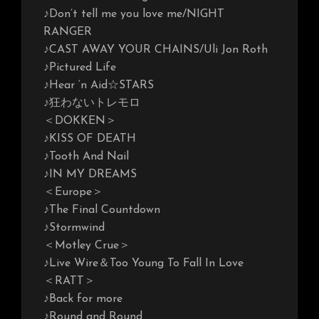
♪Don’t tell me you love me/NIGHT
RANGER
♪CAST AWAY YOUR CHAINS/Uli Jon Roth
♪Pictured Life
♪Hear ‘n Aid☆STARS
♪狂わないトレモロ
＜DOKKEN＞
♪KISS OF DEATH
♪Tooth And Nail
♪IN MY DREAMS
＜Europe＞
♪The Final Countdown
♪Stormwind
＜Motley Crue＞
♪Live Wire＆Too Young To Fall In Love
＜RATT＞
♪Back for more
♪Round and Round