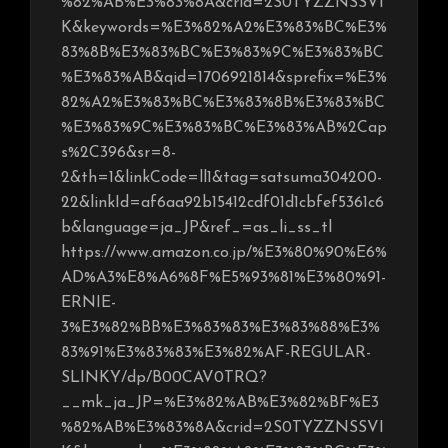
%82%AB%E3%83%8A&crid=2S0TYZZNSSVI
K&keywords=%E3%82%A2%E3%83%BC%E3%
83%8B%E3%83%BC%E3%83%9C%E3%83%BC
%E3%83%AB&qid=1706921814&sprefix=%E3%
82%A2%E3%83%BC%E3%83%8B%E3%83%BC
%E3%83%9C%E3%83%BC%E3%83%AB%2Cap
s%2C396&sr=8-
2&th=1&linkCode=ll1&tag=satsuma304200-
22&linkId=af6aa92b15412cdf01d1cbfef5361c6
b&language=ja_JP&ref_=as_li_ss_tl
https://www.amazon.co.jp/%E3%80%90%E6%
AD%A3%E8%A6%8F%E5%93%81%E3%80%91-
ERNIE-
3%E3%82%BB%E3%83%83%E3%83%88%E3%
83%91%E3%83%83%E3%82%AF-REGULAR-
SLINKY/dp/B00CAV0TRQ?
__mk_ja_JP=%E3%82%AB%E3%82%BF%E3
%82%AB%E3%83%8A&crid=2S0TYZZNSSVI