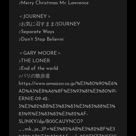
♪Merry Christmas Mr. Lawrence
＜JOURNEY＞
♪お気に召すまま/JOURNEY
♪Separate Ways
♪Don’t Stop Believin’
＜GARY MOORE＞
♪THE LONER
♪End of the world
♪パリの散歩道
https://www.amazon.co.jp/%E3%80%90%E6%
AD%A3%E8%A6%8F%E5%93%81%E3%80%91-
ERNIE-09-42-
3%E3%82%BB%E3%83%83%E3%83%88%E3%
83%91%E3%83%83%E3%82%AF-
SLINKY/dp/B00CAUYNCO?
__mk_ja_JP=%E3%82%AB%E3%82%BF%E3