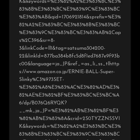
K&keywords=%E3%82%A2%E3%83%BC%E3%
83%8B%E3%83%BC%E3%83%9C%E3%83%BC
%E3%83%AB&qid=1706921814&sprefix=%E3%
82%A2%E3%83%BC%E3%83%8B%E3%83%BC
%E3%83%9C%E3%83%BC%E3%83%AB%2Cap
s%2C396&sr=8-
3&linkCode=ll1&tag=satsuma304200-
22&linkId=877ba384b8fc5d8f1ed7687e9f93b
c00&language=ja_JP&ref_=as_li_ss_tlhttp
s://www.amazon.co.jp/ERNIE-BALL-Super-
Slinky%C3%973SET-
%E3%82%A8%E3%83%AC%E3%82%AD%E3%
82%AE%E3%82%BF%E3%83%BC%E5%BC%A
6/dp/B076Q6RYQK?
__mk_ja_JP=%E3%82%AB%E3%82%BF%E3
%82%AB%E3%83%8A&crid=2S0TYZZNSSVI
K&keywords=%E3%82%A2%E3%83%BC%E3%
83%8B%E3%83%BC%E3%83%9C%E3%83%BC