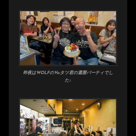
昨夜はWOLFのVo.タツ君の還暦パーティでし
た♪