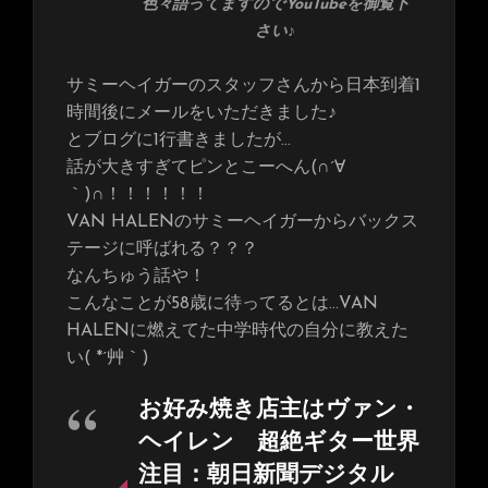
色々語ってますのでYouTubeを御覧下
さい♪
サミーヘイガーのスタッフさんから日本到着1
時間後にメールをいただきました♪
とブログに1行書きましたが…
話が大きすぎてピンとこーへん(∩´∀
｀)∩！！！！！！
VAN HALENのサミーヘイガーからバックス
テージに呼ばれる？？？
なんちゅう話や！
こんなことが58歳に待ってるとは…VAN
HALENに燃えてた中学時代の自分に教えた
い( *´艸｀)
お好み焼き店主はヴァン・
ヘイレン 超絶ギター世界
注目：朝日新聞デジタル