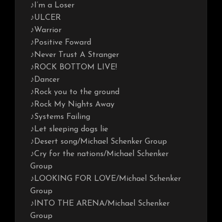
♪I’m a Loser
♪ULCER
♪Warrior
♪Positive Foward
♪Never Trust A Stranger
♪ROCK BOTTOM LIVE!
♪Dancer
♪Rock you to the ground
♪Rock My Nights Away
♪Systems Failing
♪Let sleeping dogs lie
♪Desert song/Michael Schenker Group
♪Cry for the nations/Michael Schenker
Group
♪LOOKING FOR LOVE/Michael Schenker
Group
♪INTO THE ARENA/Michael Schenker
Group