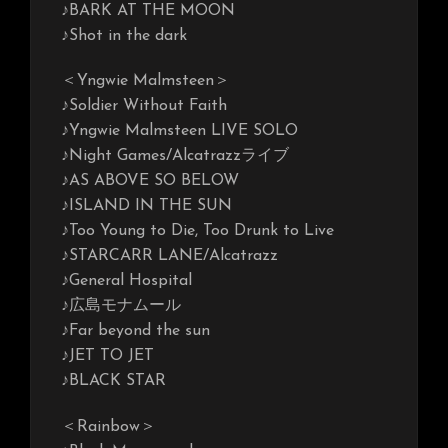
♪BARK AT THE MOON
♪Shot in the dark
＜Yngwie Malmsteen＞
♪Soldier Without Faith
♪Yngwie Malmsteen LIVE SOLO
♪Night Games/Alcatrazzライブ
♪AS ABOVE SO BELOW
♪ISLAND IN THE SUN
♪Too Young to Die, Too Drunk to Live
♪STARCARR LANE/Alcatrazz
♪General Hospital
♪広島モナムール
♪Far beyond the sun
♪JET TO JET
♪BLACK STAR
＜Rainbow＞