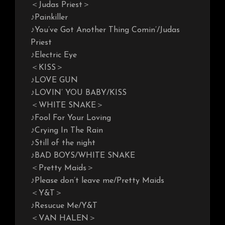
＜Judas Priest＞
♪Painkiller
♪You’ve Got Another Thing Comin’/Judas
Priest
♪Electric Eye
＜KISS＞
♪LOVE GUN
♪LOVIN’ YOU BABY/KISS
＜WHITE SNAKE＞
♪Fool For Your Loving
♪Crying In The Rain
♪Still of the night
♪BAD BOYS/WHITE SNAKE
＜Pretty Maids＞
♪Please don’t leave me/Pretty Maids
＜Y&T＞
♪Resucue Me/Y&T
＜VAN HALEN＞