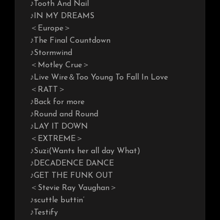
♪Tooth And Nail
♪IN MY DREAMS
＜Europe＞
♪The Final Countdown
♪Stormwind
＜Motley Crue＞
♪Live Wire＆Too Young To Fall In Love
＜RATT＞
♪Back for more
♪Round and Round
♪LAY IT DOWN
＜EXTREME＞
♪Suzi(Wants her all day What)
♪DECADENCE DANCE
♪GET THE FUNK OUT
＜Stevie Ray Vaughan＞
♪scuttle buttin’
♪Testify