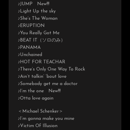
♪JUMP New!!!
♪Light Up the sky
♪She’s The Woman
♪ERUPTION
♪You Really Got Me
♪BEAT IT（ソロのみ）
♪PANAMA
♪Unchained
♪HOT FOR TEACHAR
♪There’s Only One Way To Rock
♪Ain’t talkin’ ’bout love
♪Somebody get me a doctor
♪I’m the one New!!!
♪Otta love again
＜Michael Schenker＞
♪I’m gonna make you mine
♪Victim Of Illusion