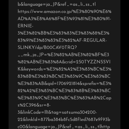
b&language=ja_JP&ref_=as_li_ss_tl
https://www.amazon.co.jp/%E3%80%90%E6%
AD%A3%E8%A6%8F%E5%93%81%E3%80%91-
ERNIE-
3%E3%82%BB%E3%83%83%E3%83%88%E3%
83%91%E3%83%83%E3%82%AF-REGULAR-
SLINKY/dp/B00CAV0TRQ?
__mk_ja_JP=%E3%82%AB%E3%82%BF%E3
%82%AB%E3%83%8A&crid=2S0TYZZNSSVI
K&keywords=%E3%82%A2%E3%83%BC%E3%
83%8B%E3%83%BC%E3%83%9C%E3%83%BC
%E3%83%AB&qid=1706921814&sprefix=%E3%
82%A2%E3%83%BC%E3%83%8B%E3%83%BC
%E3%83%9C%E3%83%BC%E3%83%AB%2Cap
s%2C396&sr=8-
3&linkCode=ll1&tag=satsuma304200-
22&linkId=877ba384b8fc5d8f1ed7687e9f93b
c00&language=ja_JP&ref_=as_li_ss_tlhttp