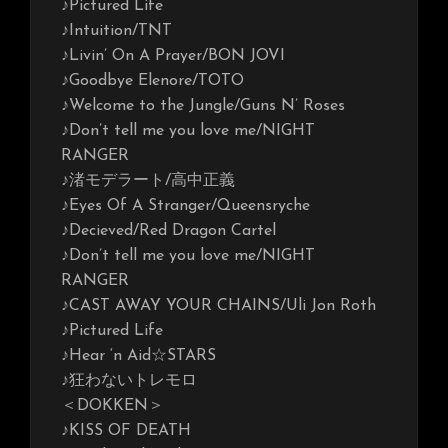
♪Pictured Life
♪Intuition/TNT
♪Livin’ On A Prayer/BON JOVI
♪Goodbye Elenore/TOTO
♪Welcome to the Jungle/Guns N’ Roses
♪Don’t tell me you love me/NIGHT
RANGER
♪渚モデラート/高中正義
♪Eyes Of A Stranger/Queensryche
♪Decieved/Red Dragon Cartel
♪Don’t tell me you love me/NIGHT
RANGER
♪CAST AWAY YOUR CHAINS/Uli Jon Roth
♪Pictured Life
♪Hear ‘n Aid☆STARS
♪狂わないトレモロ
＜DOKKEN＞
♪KISS OF DEATH