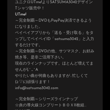
ユニクロUTme!よりSATSUMA3042デザイン
Tシャツ販売中！
UTme!
～完全制覇～DVDもPayPay決済できるよう
になりました。
ペイペイアプリから「送る・受け取る」をタ
ップしてペイペイID「satsuma3042」と入力
するだけです。
～完全制覇～DVDの他、サツマスク、お好み
焼き等、是非ご活用下さい。
現在のラインナップです。ほとんど増えてま
せんが(;^_^A
やりたい曲が何曲もありますが…忙しくて
(≧▽≦)頑張ります！
info@satsuma3042.com
～完全制覇～シリーズラインナップ
☆炎の導火線コンプリートＢＯＸ11枚組…