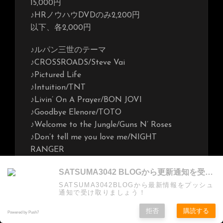
15,000円
♪HRノウハウDVDのみ2,200円
以下、各2,000円
♪ルパン三世のテーマ
♪CROSSROADS/Steve Vai
♪Pictured Life
♪Intuition/TNT
♪Livin’ On A Prayer/BON JOVI
♪Goodbye Elenore/TOTO
♪Welcome to the Jungle/Guns N’ Roses
♪Don’t tell me you love me/NIGHT
RANGER
♪渚モデラート/高中正義
SATSUMA3042 BLOGから更新通知を受け取る
♪Eyes Of A Stranger/Queensryche
SATSUMA3042BLOGから最新情報をプッシュ
♪Decieved/Red Dragon Cartel
通知で受け取りましょう！
♪Don’t tell me you love me/NIGHT
拒否
購読する
RANGER
Powered by Push7