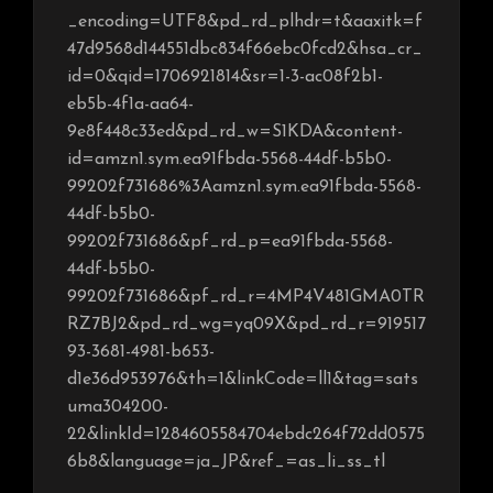
_encoding=UTF8&pd_rd_plhdr=t&aaxitk=f
47d9568d144551dbc834f66ebc0fcd2&hsa_cr_
id=0&qid=1706921814&sr=1-3-ac08f2b1-
eb5b-4f1a-aa64-
9e8f448c33ed&pd_rd_w=S1KDA&content-
id=amzn1.sym.ea91fbda-5568-44df-b5b0-
99202f731686%3Aamzn1.sym.ea91fbda-5568-
44df-b5b0-
99202f731686&pf_rd_p=ea91fbda-5568-
44df-b5b0-
99202f731686&pf_rd_r=4MP4V481GMA0TR
RZ7BJ2&pd_rd_wg=yq09X&pd_rd_r=919517
93-3681-4981-b653-
d1e36d953976&th=1&linkCode=ll1&tag=sats
uma304200-
22&linkId=1284605584704ebdc264f72dd0575
6b8&language=ja_JP&ref_=as_li_ss_tl