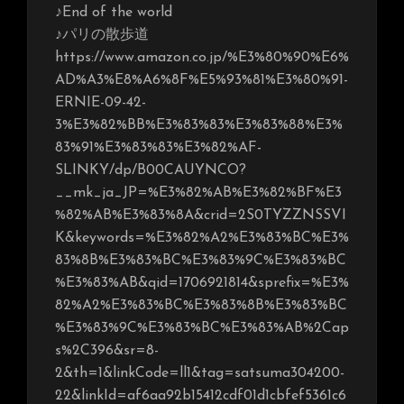
♪End of the world
♪パリの散歩道
https://www.amazon.co.jp/%E3%80%90%E6%
AD%A3%E8%A6%8F%E5%93%81%E3%80%91-
ERNIE-09-42-
3%E3%82%BB%E3%83%83%E3%83%88%E3%
83%91%E3%83%83%E3%82%AF-
SLINKY/dp/B00CAUYNCO?
__mk_ja_JP=%E3%82%AB%E3%82%BF%E3
%82%AB%E3%83%8A&crid=2S0TYZZNSSVI
K&keywords=%E3%82%A2%E3%83%BC%E3%
83%8B%E3%83%BC%E3%83%9C%E3%83%BC
%E3%83%AB&qid=1706921814&sprefix=%E3%
82%A2%E3%83%BC%E3%83%8B%E3%83%BC
%E3%83%9C%E3%83%BC%E3%83%AB%2Cap
s%2C396&sr=8-
2&th=1&linkCode=ll1&tag=satsuma304200-
22&linkId=af6aa92b15412cdf01d1cbfef5361c6