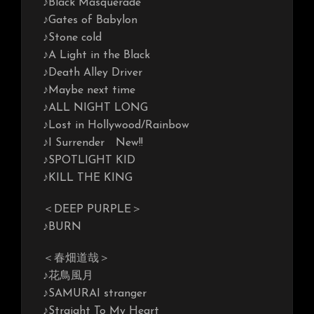
♪Black Masquerade
♪Gates of Babylon
♪Stone cold
♪A Light in the Black
♪Death Alley Driver
♪Maybe next time
♪ALL NIGHT LONG
♪Lost in Hollywood/Rainbow
♪I Surrender New!!
♪SPOTLIGHT KID
♪KILL THE KING
＜DEEP PURPLE＞
♪BURN
＜春畑道哉＞
♪花鳥風月
♪SAMURAI stranger
♪Straight To My Heart