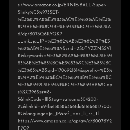
s://www.amazon.co.jp/ERNIE-BALL-Super-
Slinky%C3%973SET-
%E3%82%A8%E3%83%AC%E3%82%AD%E3%
82%AE%E3%82%BF%E3%83%BC%E5%BC%A
6/dp/B076Q6RYQK?
__mk_ja_JP=%E3%82%AB%E3%82%BF%E3
%82%AB%E3%83%8A&crid=2S0TYZZNSSVI
K&keywords=%E3%82%A2%E3%83%BC%E3%
83%8B%E3%83%BC%E3%83%9C%E3%83%BC
%E3%83%AB&qid=1706921814&sprefix=%E3%
82%A2%E3%83%BC%E3%83%8B%E3%83%BC
%E3%83%9C%E3%83%BC%E3%83%AB%2Cap
s%2C396&sr=8-
5&linkCode=ll1&tag=satsuma304200-
22&linkId=e94be13838b3661dd611666817700c
82&language=ja_JP&ref_=as_li_ss_tl
https://www.amazon.co.jp/gp/aw/d/B007BY2
F7O?