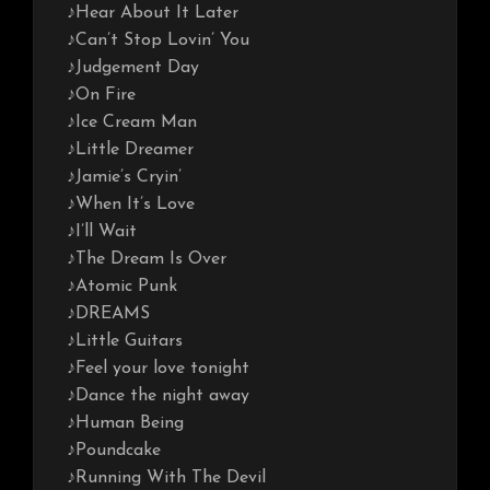
♪Hear About It Later
♪Can’t Stop Lovin’ You
♪Judgement Day
♪On Fire
♪Ice Cream Man
♪Little Dreamer
♪Jamie’s Cryin’
♪When It’s Love
♪I’ll Wait
♪The Dream Is Over
♪Atomic Punk
♪DREAMS
♪Little Guitars
♪Feel your love tonight
♪Dance the night away
♪Human Being
♪Poundcake
♪Running With The Devil