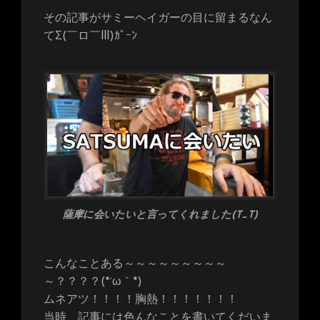
その記事がサミーヘイガーの目に留まるなん
てΣ(￣ロ￣lll)ｶﾞｰﾝ
薩摩に会いたいと言ってくれました(T_T)
こんなことある～～～～～～～～～
～？？？？(*´ω｀*)
ムネアツ！！！！胸熱！！！！！！！
当時、記事には色んなことを書いてくだいま