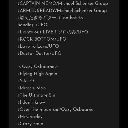
♪CAPTAIN NEMO/Michael Schenker Group
♪ARMED&READY/Michael Schenker Group
♪燃えたぎるギター（Too hot to
handle）/UFO
♪Lights out LIVE！ソロのみ/UFO
♪ROCK BOTTOM/UFO
♪Love to Love/UFO
♪Doctor Doctor/UFO
＜Ozzy Osbourne＞
♪Flying High Again
♪S.A.T.O
♪Miracle Man
♪The Ultimate Sin
♪I don’t know
♪Over the mountain/Ozzy Osbourne
♪Mr.Crowley
♪Crazy train