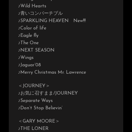
♪Wild Hearts
♪青いコンバーチブル
♪SPARKLING HEAVEN New!!!
♪Color of life
♪Eagle fly
♪The One
♪NEXT SEASON
♪Wings
♪Jaguar’08
♪Merry Christmas Mr. Lawrence
＜JOURNEY＞
♪お気に召すまま/JOURNEY
♪Separate Ways
♪Don’t Stop Believin’
＜GARY MOORE＞
♪THE LONER