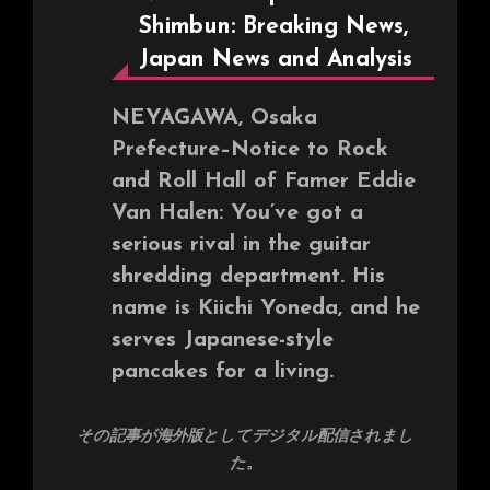
Shimbun: Breaking News,
Japan News and Analysis
NEYAGAWA, Osaka
Prefecture–Notice to Rock
and Roll Hall of Famer Eddie
Van Halen: You’ve got a
serious rival in the guitar
shredding department. His
name is Kiichi Yoneda, and he
serves Japanese-style
pancakes for a living.
その記事が海外版としてデジタル配信されまし
た。