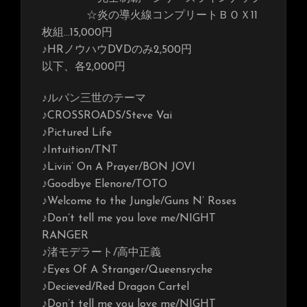
☆炎の導火線コンプリートＢＯＸ11
枚組…15,000円
♪HRノウハウDVDのみ2,500円
以下、各2,000円
♪ルパン三世のテーマ
♪CROSSROADS/Steve Vai
♪Pictured Life
♪Intuition/TNT
♪Livin’ On A Prayer/BON JOVI
♪Goodbye Elenore/TOTO
♪Welcome to the Jungle/Guns N’ Roses
♪Don’t tell me you love me/NIGHT
RANGER
♪渚モデラート/高中正義
♪Eyes Of A Stranger/Queensryche
♪Decieved/Red Dragon Cartel
♪Don’t tell me you love me/NIGHT