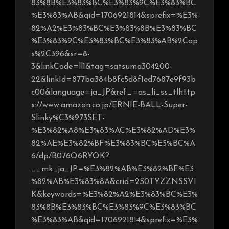
83%8B%E3%83%BC%E3%83%9C%E3%83%BC
%E3%83%AB&qid=1706921814&sprefix=%E3%
82%A2%E3%83%BC%E3%83%8B%E3%83%BC
%E3%83%9C%E3%83%BC%E3%83%AB%2Cap
s%2C396&sr=8-
3&linkCode=ll1&tag=satsuma304200-
22&linkId=877ba384b8fc5d8f1ed7687e9f93b
c00&language=ja_JP&ref_=as_li_ss_tlhttp
s://www.amazon.co.jp/ERNIE-BALL-Super-
Slinky%C3%973SET-
%E3%82%A8%E3%83%AC%E3%82%AD%E3%
82%AE%E3%82%BF%E3%83%BC%E5%BC%A
6/dp/B076Q6RYQK?
__mk_ja_JP=%E3%82%AB%E3%82%BF%E3
%82%AB%E3%83%8A&crid=2S0TYZZNSSVI
K&keywords=%E3%82%A2%E3%83%BC%E3%
83%8B%E3%83%BC%E3%83%9C%E3%83%BC
%E3%83%AB&qid=1706921814&sprefix=%E3%