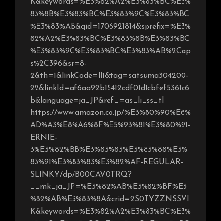
K&keywords=%E3%82%A2%E3%83%BC%E3%
83%8B%E3%83%BC%E3%83%9C%E3%83%BC
%E3%83%AB&qid=1706921814&sprefix=%E3%
82%A2%E3%83%BC%E3%83%8B%E3%83%BC
%E3%83%9C%E3%83%BC%E3%83%AB%2Cap
s%2C396&sr=8-
2&th=1&linkCode=ll1&tag=satsuma304200-
22&linkId=af6aa92b15412cdf01d1cbfef5361c6
b&language=ja_JP&ref_=as_li_ss_tl
https://www.amazon.co.jp/%E3%80%90%E6%
AD%A3%E8%A6%8F%E5%93%81%E3%80%91-
ERNIE-
3%E3%82%BB%E3%83%83%E3%83%88%E3%
83%91%E3%83%83%E3%82%AF-REGULAR-
SLINKY/dp/B00CAV0TRQ?
__mk_ja_JP=%E3%82%AB%E3%82%BF%E3
%82%AB%E3%83%8A&crid=2S0TYZZNSSVI
K&keywords=%E3%82%A2%E3%83%BC%E3%