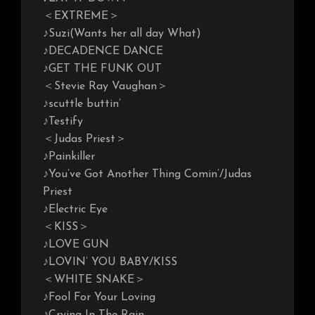
＜EXTREME＞
♪Suzi(Wants her all day What)
♪DECADENCE DANCE
♪GET THE FUNK OUT
＜Stevie Ray Vaughan＞
♪scuttle buttin’
♪Testify
＜Judas Priest＞
♪Painkiller
♪You’ve Got Another Thing Comin’/Judas
Priest
♪Electric Eye
＜KISS＞
♪LOVE GUN
♪LOVIN’ YOU BABY/KISS
＜WHITE SNAKE＞
♪Fool For Your Loving
♪Crying In The Rain