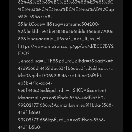
82%A2%E3%83%BC%E3%83%8B%E3%83%BC
%E3%83%9C%E3%83%BC%E3%83%AB%2Cap
s%2C396&sr=8-
5&linkCode=ll1&tag=satsuma304200-
22&linkId=e94be13838b3661dd611666817700c
82&language=ja_JP&ref_=as_li_ss_tl
https://www.amazon.co.jp/gp/aw/d/B007BY2
F7O?
_encoding=UTF8&pd_rd_plhdr=t&aaxitk=f
47d9568d144551dbc834f66ebc0fcd2&hsa_cr_
id=0&qid=1706921814&sr=1-3-ac08f2b1-
eb5b-4f1a-aa64-
9e8f448c33ed&pd_rd_w=S1KDA&content-
id=amzn1.sym.ea91fbda-5568-44df-b5b0-
99202f731686%3Aamzn1.sym.ea91fbda-5568-
44df-b5b0-
99202f731686&pf_rd_p=ea91fbda-5568-
44df-b5b0-