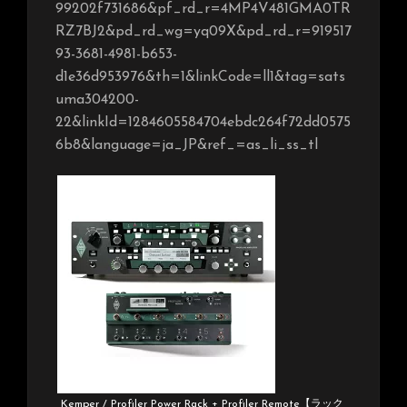
99202f731686&pf_rd_r=4MP4V481GMA0TR
RZ7BJ2&pd_rd_wg=yq09X&pd_rd_r=919517
93-3681-4981-b653-
d1e36d953976&th=1&linkCode=ll1&tag=sats
uma304200-
22&linkId=1284605584704ebdc264f72dd0575
6b8&language=ja_JP&ref_=as_li_ss_tl
Kemper / Profiler Power Rack + Profiler Remote【ラック