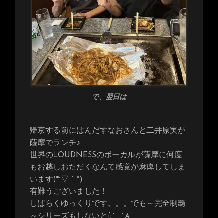
で、翌日は
帰京する前にはんだすなおさんと二井原実が
薩摩でランチ♪
世界のLOUDNESSのボーカルが薩摩に何度
もお越しおただくなんて感覚が麻痺してしま
います(*´▽｀*)
有難うございました！
しばらくゆっくりです。。。でも～完全制覇
～シリーズもしないと(;^_^A