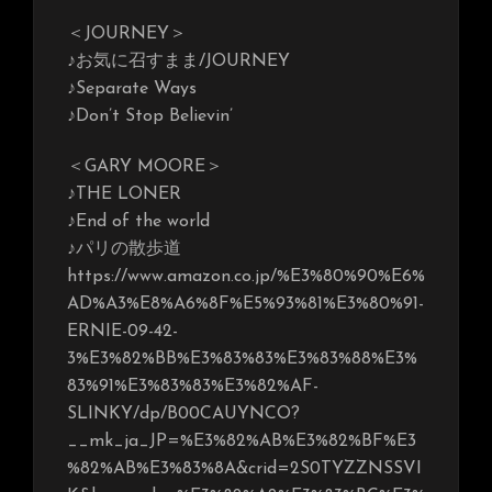
＜JOURNEY＞
♪お気に召すまま/JOURNEY
♪Separate Ways
♪Don’t Stop Believin’
＜GARY MOORE＞
♪THE LONER
♪End of the world
♪パリの散歩道
https://www.amazon.co.jp/%E3%80%90%E6%
AD%A3%E8%A6%8F%E5%93%81%E3%80%91-
ERNIE-09-42-
3%E3%82%BB%E3%83%83%E3%83%88%E3%
83%91%E3%83%83%E3%82%AF-
SLINKY/dp/B00CAUYNCO?
__mk_ja_JP=%E3%82%AB%E3%82%BF%E3
%82%AB%E3%83%8A&crid=2S0TYZZNSSVI