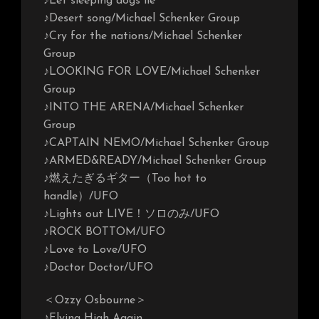
♪Let sleeping dogs lie
♪Desert song/Michael Schenker Group
♪Cry for the nations/Michael Schenker
Group
♪LOOKING FOR LOVE/Michael Schenker
Group
♪INTO THE ARENA/Michael Schenker
Group
♪CAPTAIN NEMO/Michael Schenker Group
♪ARMED&READY/Michael Schenker Group
♪燃えたぎるギター（Too hot to
handle）/UFO
♪Lights out LIVE！ソロのみ/UFO
♪ROCK BOTTOM/UFO
♪Love to Love/UFO
♪Doctor Doctor/UFO
＜Ozzy Osbourne＞
♪Flying High Again