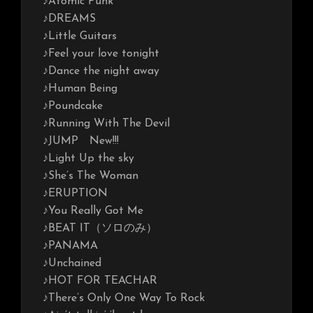
♪Atomic Punk
♪DREAMS
♪Little Guitars
♪Feel your love tonight
♪Dance the night away
♪Human Being
♪Poundcake
♪Running With The Devil
♪JUMP New!!!
♪Light Up the sky
♪She’s The Woman
♪ERUPTION
♪You Really Got Me
♪BEAT IT（ソロのみ）
♪PANAMA
♪Unchained
♪HOT FOR TEACHAR
♪There’s Only One Way To Rock