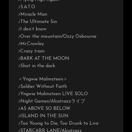
♪S.A.T.O
♪Miracle Man
♪The Ultimate Sin
♪I don’t know
♪Over the mountain/Ozzy Osbourne
♪Mr.Crowley
♪Crazy train
♪BARK AT THE MOON
♪Shot in the dark
＜Yngwie Malmsteen＞
♪Soldier Without Faith
♪Yngwie Malmsteen LIVE SOLO
♪Night Games/Alcatrazzライブ
♪AS ABOVE SO BELOW
♪ISLAND IN THE SUN
♪Too Young to Die, Too Drunk to Live
♪STARCARR LANE/Alcatrazz