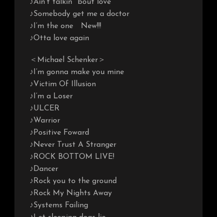
♪Ain’t talkin’ ’bout love
♪Somebody get me a doctor
♪I’m the one New!!!
♪Otta love again
＜Michael Schenker＞
♪I’m gonna make you mine
♪Victim Of Illusion
♪I’m a Loser
♪ULCER
♪Warrior
♪Positive Foward
♪Never Trust A Stranger
♪ROCK BOTTOM LIVE!
♪Dancer
♪Rock you to the ground
♪Rock My Nights Away
♪Systems Failing