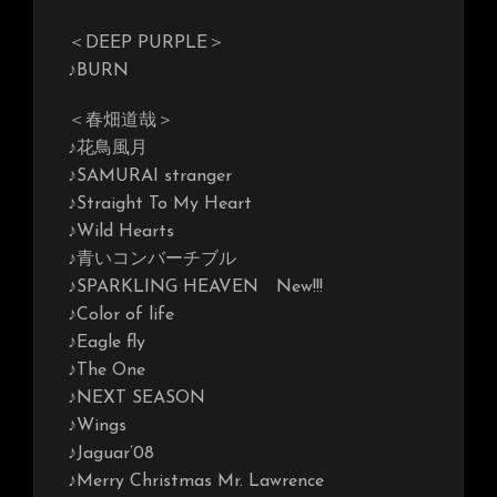
＜DEEP PURPLE＞
♪BURN
＜春畑道哉＞
♪花鳥風月
♪SAMURAI stranger
♪Straight To My Heart
♪Wild Hearts
♪青いコンバーチブル
♪SPARKLING HEAVEN New!!!
♪Color of life
♪Eagle fly
♪The One
♪NEXT SEASON
♪Wings
♪Jaguar’08
♪Merry Christmas Mr. Lawrence