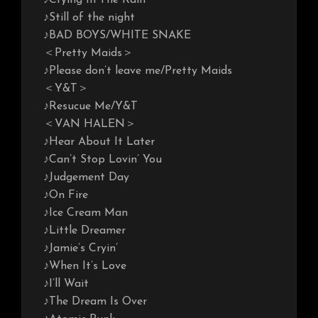
♪Still of the night
♪BAD BOYS/WHITE SNAKE
＜Pretty Maids＞
♪Please don’t leave me/Pretty Maids
＜Y&T＞
♪Resucue Me/Y&T
＜VAN HALEN＞
♪Hear About It Later
♪Can’t Stop Lovin’ You
♪Judgement Day
♪On Fire
♪Ice Cream Man
♪Little Dreamer
♪Jamie’s Cryin’
♪When It’s Love
♪I’ll Wait
♪The Dream Is Over