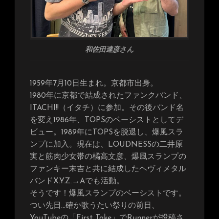
和佐田達彦さん
1959年7月10日生まれ。京都市出身。
1980年に京都で結成されたファンクバンド、
ITACHI!!（イタチ）に参加。その後バンド名
を変え1986年、TOPSのベーシストとしてデ
ビュー。1989年にTOPSを脱退し、爆風スラ
ンプに加入。現在は、LOUDNESSの二井原
実と筋肉少女帯の橘高文彦、爆風スランプの
ファンキー末吉と共に結成したヘヴィメタル
バンドX.Y.Z.→Aでも活動。
そうです！爆風スランプのベーシストです。
つい先日…確か歌うたい祭りの前日、
YouTubeの「First Take」でRunnerが投稿さ