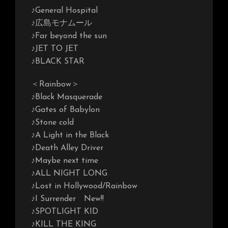
♪General Hospital
♪広島モナムール
♪Far beyond the sun
♪JET TO JET
♪BLACK STAR
＜Rainbow＞
♪Black Masquerade
♪Gates of Babylon
♪Stone cold
♪A Light in the Black
♪Death Alley Driver
♪Maybe next time
♪ALL NIGHT LONG
♪Lost in Hollywood/Rainbow
♪I Surrender New!!
♪SPOTLIGHT KID
♪KILL THE KING