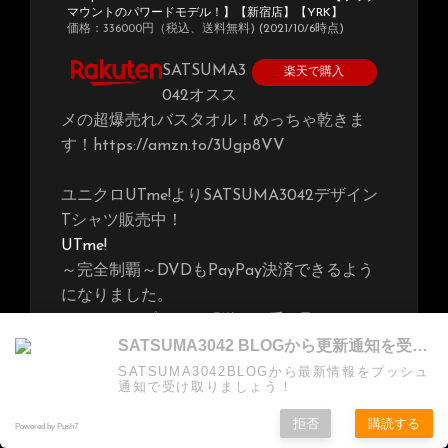
マウントのパワードモデル！】【新宿店】【YRK】
価格：336000円（税込、送料無料)
(2021/10/6時点)
SATSUMA3
楽天で購入
042オスス
メの超爆売れバスタオル！めっちゃ乾きま
す！https://amzn.to/3Ugp8VV
ユニクロUTme!よりSATSUMA3042デザイン
Tシャツ販売中！
UTme!
～完全制覇～DVDもPayPay決済できるよう
になりました。
ペイペイアプリから「送る・受け取る」をタ
SATSUMA3042 BLOGから更新通知を受け取る
ップしてペイペイID「satsuma3042」と入力
するだけです。
SATSUMA3042BLOGから最新情報をプッシュ
通知で受け取りましょう！
～完全制覇～DVDの他、サツマスク、お好み
焼き等、是非ご活用下さい。
拒否
購読する
Powered by Push7
現在のラインナップです。ほとんど増えてま