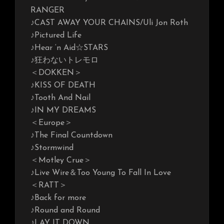
RANGER
♪CAST AWAY YOUR CHAINS/Uli Jon Roth
♪Pictured Life
♪Hear ‘n Aid☆STARS
♪狂わないトレモロ
＜DOKKEN＞
♪KISS OF DEATH
♪Tooth And Nail
♪IN MY DREAMS
＜Europe＞
♪The Final Countdown
♪Stormwind
＜Motley Crue＞
♪Live Wire＆Too Young To Fall In Love
＜RATT＞
♪Back for more
♪Round and Round
♪LAY IT DOWN