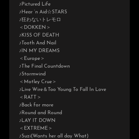
♪Pictured Life
♪Hear ‘n Aid☆STARS
♪狂わないトレモロ
＜DOKKEN＞
♪KISS OF DEATH
♪Tooth And Nail
♪IN MY DREAMS
＜Europe＞
♪The Final Countdown
♪Stormwind
＜Motley Crue＞
♪Live Wire＆Too Young To Fall In Love
＜RATT＞
♪Back for more
♪Round and Round
♪LAY IT DOWN
＜EXTREME＞
♪Suzi(Wants her all day What)