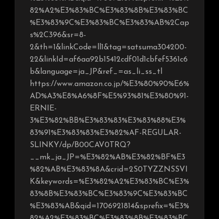
82%A2%E3%83%BC%E3%83%8B%E3%83%BC
%E3%83%9C%E3%83%BC%E3%83%AB%2Cap
s%2C396&sr=8-
2&th=1&linkCode=ll1&tag=satsuma304200-
22&linkId=af6aa92b15412cdf01d1cbfef5361c6
b&language=ja_JP&ref_=as_li_ss_tl
https://www.amazon.co.jp/%E3%80%90%E6%
AD%A3%E8%A6%8F%E5%93%81%E3%80%91-
ERNIE-
3%E3%82%BB%E3%83%83%E3%83%88%E3%
83%91%E3%83%83%E3%82%AF-REGULAR-
SLINKY/dp/B00CAV0TRQ?
__mk_ja_JP=%E3%82%AB%E3%82%BF%E3
%82%AB%E3%83%8A&crid=2S0TYZZNSSVI
K&keywords=%E3%82%A2%E3%83%BC%E3%
83%8B%E3%83%BC%E3%83%9C%E3%83%BC
%E3%83%AB&qid=1706921814&sprefix=%E3%
82%A2%E3%83%BC%E3%83%8B%E3%83%BC