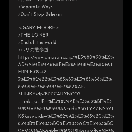
♪Separate Ways
♪Don’t Stop Believin’
＜GARY MOORE＞
♪THE LONER
♪End of the world
♪パリの散歩道
https://www.amazon.co.jp/%E3%80%90%E6%
AD%A3%E8%A6%8F%E5%93%81%E3%80%91-
ERNIE-09-42-
3%E3%82%BB%E3%83%83%E3%83%88%E3%
83%91%E3%83%83%E3%82%AF-
SLINKY/dp/B00CAUYNCO?
__mk_ja_JP=%E3%82%AB%E3%82%BF%E3
%82%AB%E3%83%8A&crid=2S0TYZZNSSVI
K&keywords=%E3%82%A2%E3%83%BC%E3%
83%8B%E3%83%BC%E3%83%9C%E3%83%BC
%E3%83%AB&qid=1706921814&sprefix=%E3%