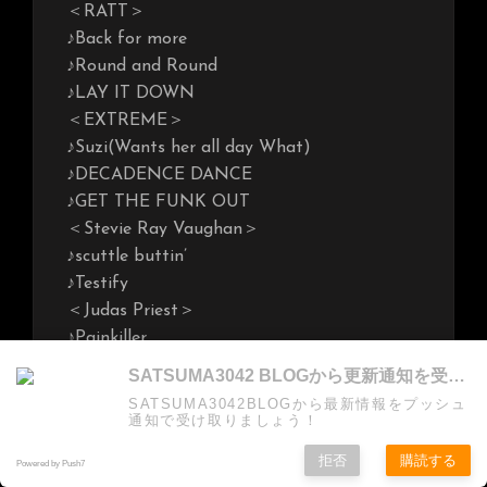
＜RATT＞
♪Back for more
♪Round and Round
♪LAY IT DOWN
＜EXTREME＞
♪Suzi(Wants her all day What)
♪DECADENCE DANCE
♪GET THE FUNK OUT
＜Stevie Ray Vaughan＞
♪scuttle buttin’
♪Testify
＜Judas Priest＞
♪Painkiller
♪You’ve Got Another Thing Comin’/Judas
SATSUMA3042 BLOGから更新通知を受け取る
Priest
SATSUMA3042BLOGから最新情報をプッシュ
♪Electric Eye
通知で受け取りましょう！
＜KISS＞
拒否
購読する
Powered by Push7
♪LOVE GUN