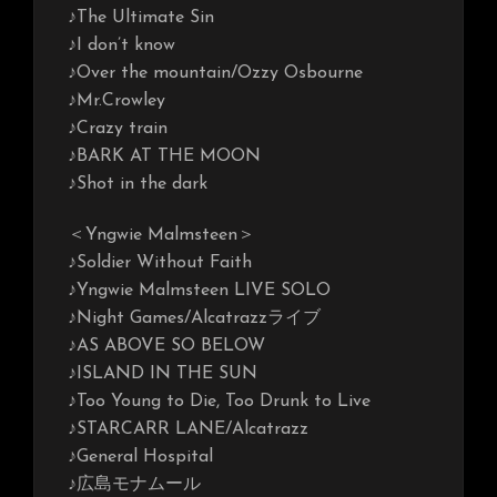
♪The Ultimate Sin
♪I don’t know
♪Over the mountain/Ozzy Osbourne
♪Mr.Crowley
♪Crazy train
♪BARK AT THE MOON
♪Shot in the dark
＜Yngwie Malmsteen＞
♪Soldier Without Faith
♪Yngwie Malmsteen LIVE SOLO
♪Night Games/Alcatrazzライブ
♪AS ABOVE SO BELOW
♪ISLAND IN THE SUN
♪Too Young to Die, Too Drunk to Live
♪STARCARR LANE/Alcatrazz
♪General Hospital
♪広島モナムール