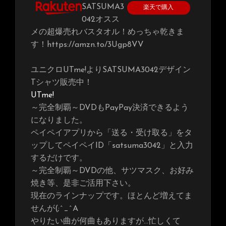
SATSUMA3
楽天で購入
042オスス
メの超爆売れバスタオル！めっちゃ乾きま
す！https://amzn.to/3Ugp8VV
ユニクロUTme!よりSATSUMA3042デザイン
Tシャツ販売中！
UTme!
～完全制覇～DVDもPayPay決済できるよう
になりました。
ペイペイアプリから「送る・受け取る」をタ
ップしてペイペイID「satsuma3042」と入力
するだけです。
～完全制覇～DVDの他、サツマスク、お好み
焼き等、是非ご活用下さい。
現在のラインナップです。ほとんど増えてま
せんが(;^_^A
やりたい曲が何曲もありますが…忙しくて