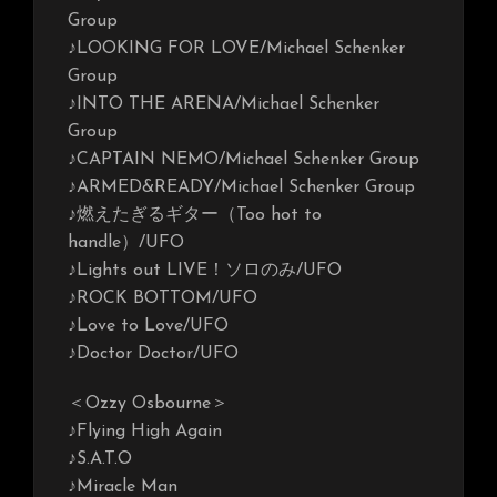
Group
♪LOOKING FOR LOVE/Michael Schenker
Group
♪INTO THE ARENA/Michael Schenker
Group
♪CAPTAIN NEMO/Michael Schenker Group
♪ARMED&READY/Michael Schenker Group
♪燃えたぎるギター（Too hot to
handle）/UFO
♪Lights out LIVE！ソロのみ/UFO
♪ROCK BOTTOM/UFO
♪Love to Love/UFO
♪Doctor Doctor/UFO
＜Ozzy Osbourne＞
♪Flying High Again
♪S.A.T.O
♪Miracle Man