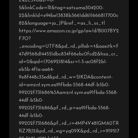
s%2C396&sr=8-
5&linkCode=ll1&tag=satsuma304200-
22&linkId=e94be13838b3661dd611666817700c
82&language=ja_JP&ref_=as_li_ss_tl
https://www.amazon.co.jp/gp/aw/d/B007BY2
F7O?
_encoding=UTF8&pd_rd_plhdr=t&aaxitk=f
47d9568d144551dbc834f66ebc0fcd2&hsa_cr_
id=0&qid=1706921814&sr=1-3-ac08f2b1-
eb5b-4f1a-aa64-
9e8f448c33ed&pd_rd_w=S1KDA&content-
id=amzn1.sym.ea91fbda-5568-44df-b5b0-
99202f731686%3Aamzn1.sym.ea91fbda-5568-
44df-b5b0-
99202f731686&pf_rd_p=ea91fbda-5568-
44df-b5b0-
99202f731686&pf_rd_r=4MP4V481GMA0TR
RZ7BJ2&pd_rd_wg=yq09X&pd_rd_r=919517