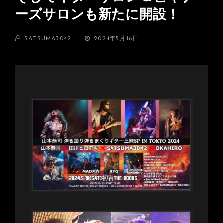
ーズサロンも新たに開設！
BY
投
SATSUMA3042
2024年5月16日
稿
日: