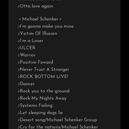
♪Otta love again
＜Michael Schenker＞
♪I’m gonna make you mine
♪Victim Of Illusion
♪I’m a Loser
♪ULCER
♪Warrior
♪Positive Foward
♪Never Trust A Stranger
♪ROCK BOTTOM LIVE!
♪Dancer
♪Rock you to the ground
♪Rock My Nights Away
♪Systems Failing
♪Let sleeping dogs lie
♪Desert song/Michael Schenker Group
♪Cry for the nations/Michael Schenker