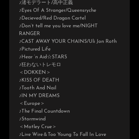
♪渚モデラート/高中正義
♪Eyes Of A Stranger/Queensryche
♪Decieved/Red Dragon Cartel
♪Don’t tell me you love me/NIGHT
RANGER
♪CAST AWAY YOUR CHAINS/Uli Jon Roth
♪Pictured Life
♪Hear ‘n Aid☆STARS
♪狂わないトレモロ
＜DOKKEN＞
♪KISS OF DEATH
♪Tooth And Nail
♪IN MY DREAMS
＜Europe＞
♪The Final Countdown
♪Stormwind
＜Motley Crue＞
♪Live Wire＆Too Young To Fall In Love