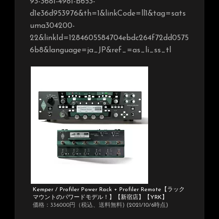
93-3681-4981-b653-
d1e36d953976&th=1&linkCode=ll1&tag=sats
uma304200-
22&linkId=1284605584704ebdc264f72dd0575
6b8&language=ja_JP&ref_=as_li_ss_tl
Kemper / Profiler Power Rack + Profiler Remote【ラック
マウントのパワードモデル！】【新宿店】【YRK】
価格：336000円（税込、送料無料)
(2021/10/6時点)