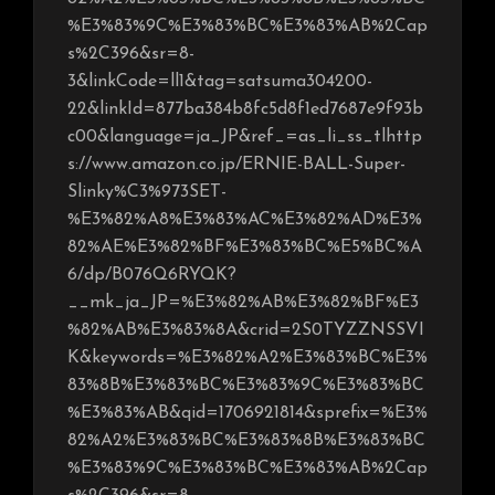
%E3%83%9C%E3%83%BC%E3%83%AB%2Cap
s%2C396&sr=8-
3&linkCode=ll1&tag=satsuma304200-
22&linkId=877ba384b8fc5d8f1ed7687e9f93b
c00&language=ja_JP&ref_=as_li_ss_tlhttp
s://www.amazon.co.jp/ERNIE-BALL-Super-
Slinky%C3%973SET-
%E3%82%A8%E3%83%AC%E3%82%AD%E3%
82%AE%E3%82%BF%E3%83%BC%E5%BC%A
6/dp/B076Q6RYQK?
__mk_ja_JP=%E3%82%AB%E3%82%BF%E3
%82%AB%E3%83%8A&crid=2S0TYZZNSSVI
K&keywords=%E3%82%A2%E3%83%BC%E3%
83%8B%E3%83%BC%E3%83%9C%E3%83%BC
%E3%83%AB&qid=1706921814&sprefix=%E3%
82%A2%E3%83%BC%E3%83%8B%E3%83%BC
%E3%83%9C%E3%83%BC%E3%83%AB%2Cap