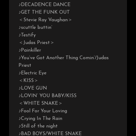
♪DECADENCE DANCE
♪GET THE FUNK OUT
＜Stevie Ray Vaughan＞
♪scuttle buttin’
♪Testify
＜Judas Priest＞
♪Painkiller
♪You’ve Got Another Thing Comin’/Judas
Priest
♪Electric Eye
＜KISS＞
♪LOVE GUN
♪LOVIN’ YOU BABY/KISS
＜WHITE SNAKE＞
♪Fool For Your Loving
♪Crying In The Rain
♪Still of the night
♪BAD BOYS/WHITE SNAKE