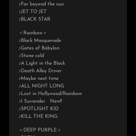
♪Far beyond the sun
♪JET TO JET
♪BLACK STAR
＜Rainbow＞
♪Black Masquerade
♪Gates of Babylon
♪Stone cold
♪A Light in the Black
♪Death Alley Driver
♪Maybe next time
♪ALL NIGHT LONG
♪Lost in Hollywood/Rainbow
♪I Surrender New!!
♪SPOTLIGHT KID
♪KILL THE KING
＜DEEP PURPLE＞