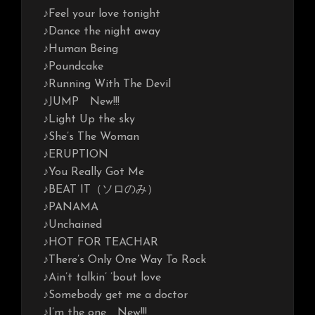
♪Feel your love tonight
♪Dance the night away
♪Human Being
♪Poundcake
♪Running With The Devil
♪JUMP New!!!
♪Light Up the sky
♪She’s The Woman
♪ERUPTION
♪You Really Got Me
♪BEAT IT（ソロのみ）
♪PANAMA
♪Unchained
♪HOT FOR TEACHAR
♪There’s Only One Way To Rock
♪Ain’t talkin’ ’bout love
♪Somebody get me a doctor
♪I’m the one New!!!