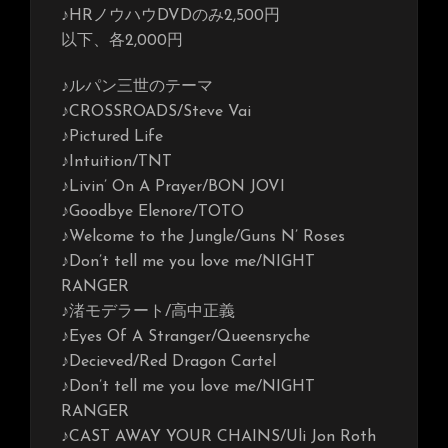
♪HRノウハウDVDのみ2,500円
以下、各2,000円
♪ルパン三世のテーマ
♪CROSSROADS/Steve Vai
♪Pictured Life
♪Intuition/TNT
♪Livin’ On A Prayer/BON JOVI
♪Goodbye Elenore/TOTO
♪Welcome to the Jungle/Guns N’ Roses
♪Don’t tell me you love me/NIGHT
RANGER
♪渚モデラート/高中正義
♪Eyes Of A Stranger/Queensryche
♪Decieved/Red Dragon Cartel
♪Don’t tell me you love me/NIGHT
RANGER
♪CAST AWAY YOUR CHAINS/Uli Jon Roth