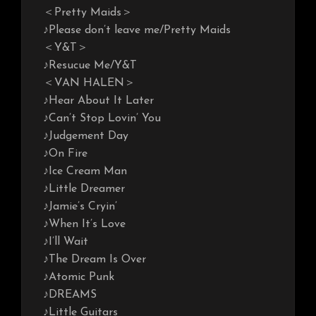
＜Pretty Maids＞
♪Please don’t leave me/Pretty Maids
＜Y&T＞
♪Resucue Me/Y&T
＜VAN HALEN＞
♪Hear About It Later
♪Can’t Stop Lovin’ You
♪Judgement Day
♪On Fire
♪Ice Cream Man
♪Little Dreamer
♪Jamie’s Cryin’
♪When It’s Love
♪I’ll Wait
♪The Dream Is Over
♪Atomic Punk
♪DREAMS
♪Little Guitars