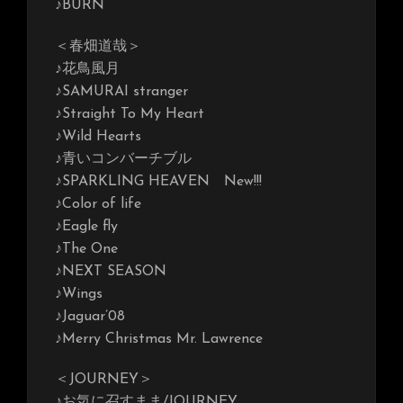
♪BURN
＜春畑道哉＞
♪花鳥風月
♪SAMURAI stranger
♪Straight To My Heart
♪Wild Hearts
♪青いコンバーチブル
♪SPARKLING HEAVEN New!!!
♪Color of life
♪Eagle fly
♪The One
♪NEXT SEASON
♪Wings
♪Jaguar’08
♪Merry Christmas Mr. Lawrence
＜JOURNEY＞
♪お気に召すまま/JOURNEY