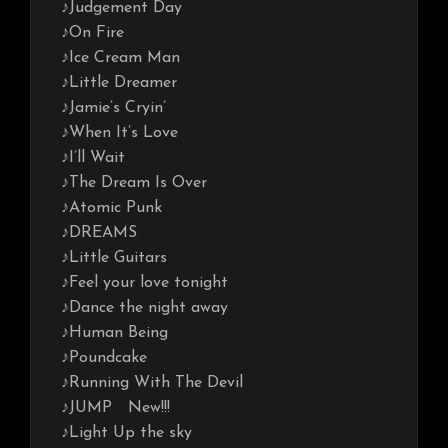
♪Judgement Day
♪On Fire
♪Ice Cream Man
♪Little Dreamer
♪Jamie’s Cryin’
♪When It’s Love
♪I’ll Wait
♪The Dream Is Over
♪Atomic Punk
♪DREAMS
♪Little Guitars
♪Feel your love tonight
♪Dance the night away
♪Human Being
♪Poundcake
♪Running With The Devil
♪JUMP New!!!
♪Light Up the sky