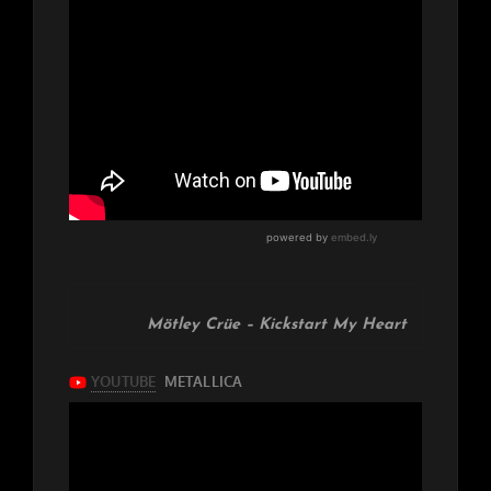
Mötley Crüe – Kickstart My Heart