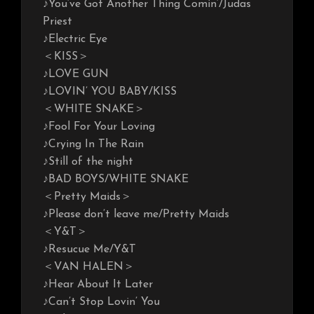
♪You’ve Got Another Thing Comin’/Judas
Priest
♪Electric Eye
＜KISS＞
♪LOVE GUN
♪LOVIN’ YOU BABY/KISS
＜WHITE SNAKE＞
♪Fool For Your Loving
♪Crying In The Rain
♪Still of the night
♪BAD BOYS/WHITE SNAKE
＜Pretty Maids＞
♪Please don’t leave me/Pretty Maids
＜Y&T＞
♪Resucue Me/Y&T
＜VAN HALEN＞
♪Hear About It Later
♪Can’t Stop Lovin’ You