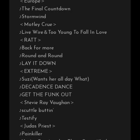
＜Europe＞
♪The Final Countdown
♪Stormwind
＜Motley Crue＞
♪Live Wire＆Too Young To Fall In Love
＜RATT＞
♪Back for more
♪Round and Round
♪LAY IT DOWN
＜EXTREME＞
♪Suzi(Wants her all day What)
♪DECADENCE DANCE
♪GET THE FUNK OUT
＜Stevie Ray Vaughan＞
♪scuttle buttin’
♪Testify
＜Judas Priest＞
♪Painkiller