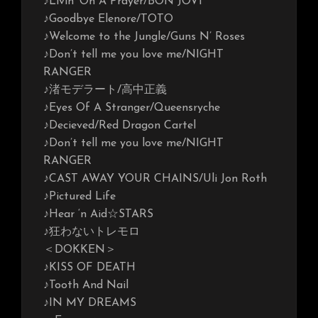
♪Livin’ On A Prayer/BON JOVI
♪Goodbye Elenore/TOTO
♪Welcome to the Jungle/Guns N’ Roses
♪Don’t tell me you love me/NIGHT
RANGER
♪渚モデラート/高中正義
♪Eyes Of A Stranger/Queensryche
♪Decieved/Red Dragon Cartel
♪Don’t tell me you love me/NIGHT
RANGER
♪CAST AWAY YOUR CHAINS/Uli Jon Roth
♪Pictured Life
♪Hear ‘n Aid☆STARS
♪狂わないトレモロ
＜DOKKEN＞
♪KISS OF DEATH
♪Tooth And Nail
♪IN MY DREAMS