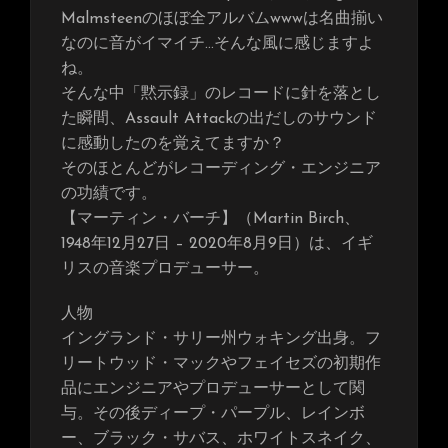
Malmsteenのほぼ全アルバムwwwは名曲揃い
なのに音がイマイチ…そんな風に感じますよ
ね。
そんな中「黙示録」のレコードに針を落とし
た瞬間、Assault Attackの出だしのサウンド
に感動したのを覚えてますか？
そのほとんどがレコーディング・エンジニア
の功績です。
【マーティン・バーチ】（Martin Birch、
1948年12月27日 – 2020年8月9日）は、イギ
リスの音楽プロデューサー。
人物
イングランド・サリー州ウォキング出身。フ
リートウッド・マックやフェイセズの初期作
品にエンジニアやプロデューサーとして関
与。その後ディープ・パープル、レインボ
ー、ブラック・サバス、ホワイトスネイク、