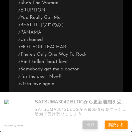
♪She’s The Woman
♪ERUPTION
♪You Really Got Me
♪BEAT IT（ソロのみ）
♪PANAMA
♪Unchained
♪HOT FOR TEACHAR
♪There’s Only One Way To Rock
♪Ain’t talkin’ ’bout love
♪Somebody get me a doctor
♪I’m the one New!!!
♪Otta love again
＜Michael Schenker＞
SATSUMA3042 BLOGから更新通知を受け取る
♪I’m gonna make you mine
SATSUMA3042BLOGから最新情報をプッシュ
♪Victim Of Illusion
通知で受け取りましょう！
♪I’m a Loser
拒否
購読する
Powered by Push7
♪ULCER