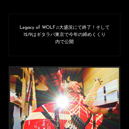
投
稿
Legacy of WOLF♫大盛況にて終了！そして
ナ
12/9はギタラバ東京で今年の締めくくり
内で公開
ビ
ゲ
ー
シ
ョ
ン