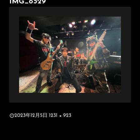
IMG_8529
投
2023年12月5日
1231 × 923
稿
フ
日:
ル
サ