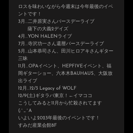
ロスを味わいながら今週末は今年最後のイベ
ントです！
3月…二井原実さんバースデーライブ
薩下の大義2デイズ
4月…YON HALENライブ
7月…寺沢功一さん還暦バースデーライブ
5月…山本恭司さん、田川ヒロアキさんギター
三昧
11月…OPAイベント、HEPFIVEイベント、福
岡ギターショー、六本木BAUHAUS、大阪放
出ライブ
12月…12/3 Legacy of WOLF
12/9(土)ギタラバ東京！←イマココ
こうしてみると11月から忙殺されてます
(;^_^A
いよいよ2023年最後のイベントです！
すみだ産業会館8F