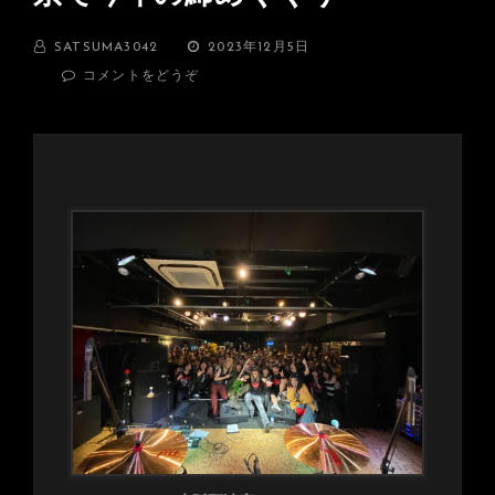
BY
投
SATSUMA3042
2023年12月5日
稿
(LEGACY
コメントをどうぞ
日:
OF
WOLF♫
大
盛
況
に
て
終
了！
そ
し
て
12/9
は
ギ
タ
ラ
バ
東
京