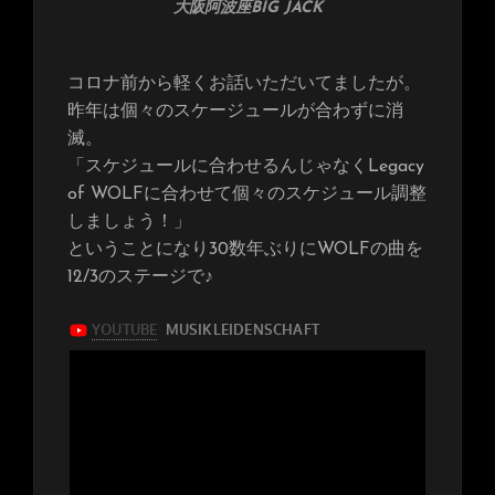
大阪阿波座BIG JACK
で
今
年
コロナ前から軽くお話いただいてましたが。
の
締
昨年は個々のスケージュールが合わずに消
め
滅。
く
「スケジュールに合わせるんじゃなくLegacy
く
り)
of WOLFに合わせて個々のスケジュール調整
しましょう！」
ということになり30数年ぶりにWOLFの曲を
12/3のステージで♪