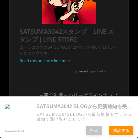
～完全制覇～シリーズラインナップ
☆炎の導火線コンプリートＢＯＸ11
SATSUMA3042 BLOGから更新通知を受け取る
枚組…15,000円
SATSUMA3042BLOGから最新情報をプッシュ
♪HRノウハウDVDのみ2,500円
通知で受け取りましょう！
以下、各2,000円
拒否
購読する
Powered by Push7