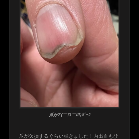
爪がΣ(￣ロ￣lll)ｶﾞｰﾝ
爪が欠損するぐらい弾きました！内出血もひ