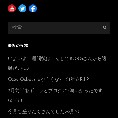
検
検
索:
索
最近の投稿
いよいよ一週間後は！そしてKORGさんから還
暦祝いに♪
Ozzy Osbourneが亡くなって1年☆R.I.P
7月前半をギュッとブログに♪濃いかったです
(≧▽≦)
今月も盛りだくさんでした♪6月の