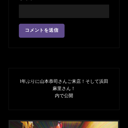
投
稿
1年ぶりに山本恭司さんご来店！そして浜田
ナ
麻里さん！
内で公開
ビ
ゲ
ー
シ