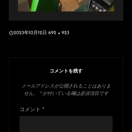
投
2023年10月12日
692 × 923
稿
フ
日:
ル
サ
イ
ズ
コメントを残す
メールアドレスが公開されることはありま
せん。
*
が付いている欄は必須項目です
コメント
*