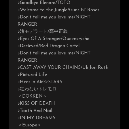
♪Goodbye Elenore/TOTO
♪Welcome to the Jungle/Guns N’ Roses
♪Don’t tell me you love me/NIGHT
RANGER
♪渚モデラート/高中正義
♪Eyes Of A Stranger/Queensryche
♪Decieved/Red Dragon Cartel
♪Don’t tell me you love me/NIGHT
RANGER
♪CAST AWAY YOUR CHAINS/Uli Jon Roth
♪Pictured Life
♪Hear ‘n Aid☆STARS
♪狂わないトレモロ
＜DOKKEN＞
♪KISS OF DEATH
♪Tooth And Nail
♪IN MY DREAMS
＜Europe＞