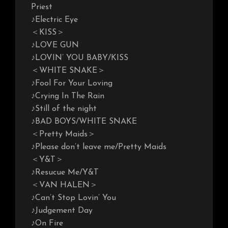
Priest
♪Electric Eye
＜KISS＞
♪LOVE GUN
♪LOVIN’ YOU BABY/KISS
＜WHITE SNAKE＞
♪Fool For Your Loving
♪Crying In The Rain
♪Still of the night
♪BAD BOYS/WHITE SNAKE
＜Pretty Maids＞
♪Please don’t leave me/Pretty Maids
＜Y&T＞
♪Resucue Me/Y&T
＜VAN HALEN＞
♪Can’t Stop Lovin’ You
♪Judgement Day
♪On Fire