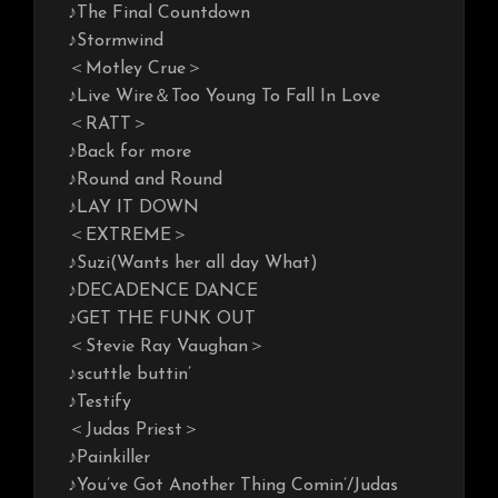
♪The Final Countdown
♪Stormwind
＜Motley Crue＞
♪Live Wire＆Too Young To Fall In Love
＜RATT＞
♪Back for more
♪Round and Round
♪LAY IT DOWN
＜EXTREME＞
♪Suzi(Wants her all day What)
♪DECADENCE DANCE
♪GET THE FUNK OUT
＜Stevie Ray Vaughan＞
♪scuttle buttin’
♪Testify
＜Judas Priest＞
♪Painkiller
♪You’ve Got Another Thing Comin’/Judas