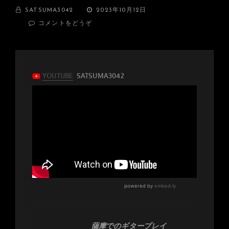
BY
投
SATSUMA3042
2023年10月12日
稿
(1
コメントをどうぞ
日:
年
ぶ
り
に
山
本
恭
司
さ
ん
ご
来
店！
そ
し
て
浜
田
麻
里
薩摩でのギタープレイ
さ