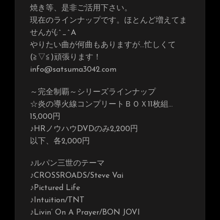
焼き等、是非ご活用下さい。
現在のラインナップです。ほとんど増えてま
せんが(;^_^A
やりたい曲が何曲もありますが…忙しくて
(≧▽≦)頑張ります！
info@satsuma3042.com
～完全制覇～シリーズラインナップ
☆炎の導火線コンプリートＢＯＸ11枚組…
15,000円
♪HRノウハウDVDのみ2,200円
以下、各2,000円
♪ルパン三世のテーマ
♪CROSSROADS/Steve Vai
♪Pictured Life
♪Intuition/TNT
♪Livin’ On A Prayer/BON JOVI