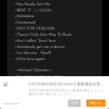
♪You Really Got Me
♪BEAT IT（ソロのみ）
♪PANAMA
♪Unchained
♪HOT FOR TEACHAR
♪There’s Only One Way To Rock
♪Ain’t talkin’ ’bout love
♪Somebody get me a doctor
♪I’m the one New!!!
♪Otta love again
＜Michael Schenker＞
♪I’m gonna make you mine
♪Victim Of Illusion
SATSUMA3042 BLOGから更新通知を受け取る
♪I’m a Loser
SATSUMA3042BLOGから最新情報をプッシュ
通知で受け取りましょう！
♪ULCER
♪Warrior
拒否
購読する
Powered by Push7
♪Positive Foward