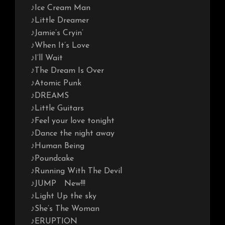
♪Ice Cream Man
♪Little Dreamer
♪Jamie’s Cryin’
♪When It’s Love
♪I’ll Wait
♪The Dream Is Over
♪Atomic Punk
♪DREAMS
♪Little Guitars
♪Feel your love tonight
♪Dance the night away
♪Human Being
♪Poundcake
♪Running With The Devil
♪JUMP New!!!
♪Light Up the sky
♪She’s The Woman
♪ERUPTION