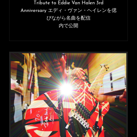
ナ
Tribute to Eddie Van Halen 3rd
Anniversary エディ・ヴァン・ヘイレンを偲
ビ
びながら名曲を配信
ゲ
内で公開
ー
シ
ョ
ン