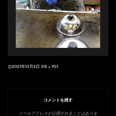
投
2023年10月2日
518 × 923
稿
フ
日:
ル
サ
イ
ズ
コメントを残す
メールアドレスが公開されることはありま