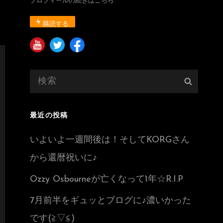
プロフィールの続きはこちら
購読する
検
検
索:
索
最近の投稿
いよいよ一週間後は！そしてKORGさん
から還暦祝いに♪
Ozzy Osbourneが亡くなって1年☆R.I.P
7月前半をギュッとブログに♪濃いかった
です(≧▽≦)