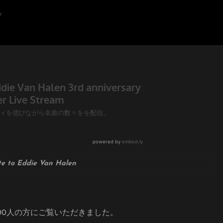
(【あ
ぞ
れ
か
ら
3
年。
10/6
緊
急
ラ
イ
ブ
配
信】
TRIBUTE
TO
 to Eddie Van Halen
EDDIE
VAN
HALEN
3RD
ANNIVERSARY
500人の方にご覧いただきました。
エ