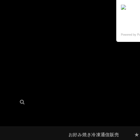
Powered by P
検
検
索:
索
お好み焼き冷凍通信販売
★