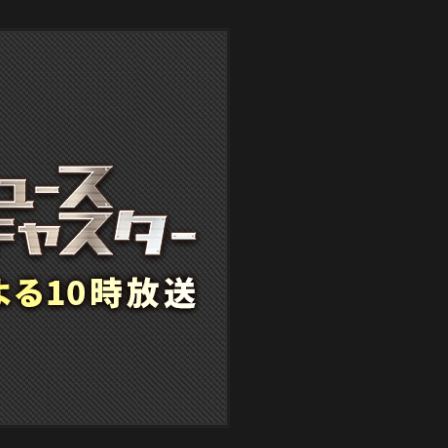
デ
ィ・
ヴ
ァ
ン・
ヘ
イ
レ
ン
を
偲
び
な
が
ら
名
曲
を
配
信)