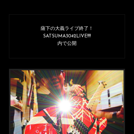
投
稿
薩下の大義ライブ終了！
ナ
SATSUMA3042LIVE!!!!
内で公開
ビ
ゲ
ー
シ
ョ
ン