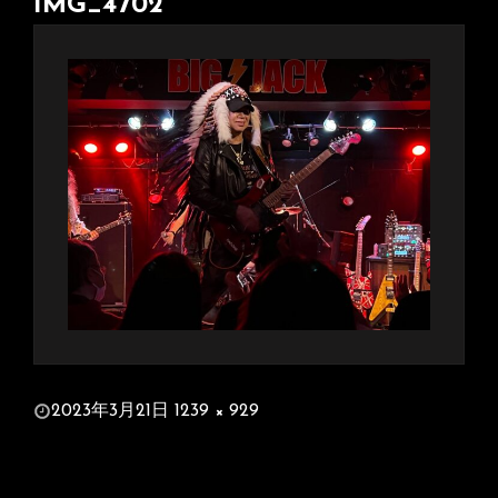
IMG_4702
投
2023年3月21日
1239 × 929
稿
フ
日:
ル
サ