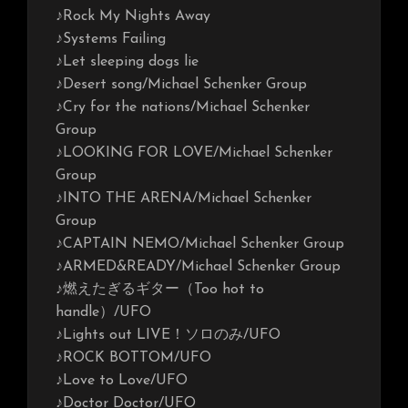
♪Rock My Nights Away
♪Systems Failing
♪Let sleeping dogs lie
♪Desert song/Michael Schenker Group
♪Cry for the nations/Michael Schenker
Group
♪LOOKING FOR LOVE/Michael Schenker
Group
♪INTO THE ARENA/Michael Schenker
Group
♪CAPTAIN NEMO/Michael Schenker Group
♪ARMED&READY/Michael Schenker Group
♪燃えたぎるギター（Too hot to
handle）/UFO
♪Lights out LIVE！ソロのみ/UFO
♪ROCK BOTTOM/UFO
♪Love to Love/UFO
♪Doctor Doctor/UFO