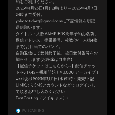
約をご利用ください。
2023年1月23日(月) 21時より～2023年4月7日
24時まで受付。
yokotaticket@gmail.comに下記情報を明記、
送信願います。
タイトル・大阪VAMPIER9周年予約お名前、
返信アドレス、携帯番号、枚数(お一人様4枚
まで)お目当てのバンド。
自動返信にて受付終了後、後日受付番号をお
知らせします(お座席は自由席)
【配信チケットはこちらから↓】配信チケッ
ト4/8 17:45～番組開始 ! ￥3,000 アーカイブ 1
weekあり2023年3月1日(水)21時～発売!下記
LINKよりSNSアカウントなどでログインし
て頂きお申し込みください
TwitCasting（ツイキャス）↓