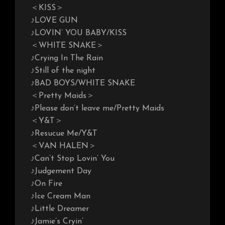
＜KISS＞
♪LOVE GUN
♪LOVIN’ YOU BABY/KISS
＜WHITE SNAKE＞
♪Crying In The Rain
♪Still of the night
♪BAD BOYS/WHITE SNAKE
＜Pretty Maids＞
♪Please don’t leave me/Pretty Maids
＜Y&T＞
♪Resucue Me/Y&T
＜VAN HALEN＞
♪Can’t Stop Lovin’ You
♪Judgement Day
♪On Fire
♪Ice Cream Man
♪Little Dreamer
♪Jamie’s Cryin’