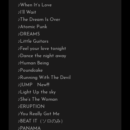
♪When It’s Love
♪I’ll Wait
♪The Dream Is Over
♪Atomic Punk
♪DREAMS
♪Little Guitars
♪Feel your love tonight
♪Dance the night away
♪Human Being
♪Poundcake
♪Running With The Devil
♪JUMP New!!!
♪Light Up the sky
♪She’s The Woman
♪ERUPTION
♪You Really Got Me
♪BEAT IT（ソロのみ）
♪PANAMA