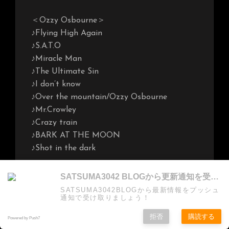
＜Ozzy Osbourne＞
♪Flying High Again
♪S.A.T.O
♪Miracle Man
♪The Ultimate Sin
♪I don’t know
♪Over the mountain/Ozzy Osbourne
♪Mr.Crowley
♪Crazy train
♪BARK AT THE MOON
♪Shot in the dark
＜Yngwie Malmsteen＞
SATSUMA3042 BLOGから更新通知を受け取る
♪Soldier Without Faith
SATSUMA3042BLOGから最新情報をプッシュ
♪Yngwie Malmsteen LIVE SOLO
通知で受け取りましょう！
♪Night Games/Alcatrazzライブ
拒否
購読する
Powered by Push7
♪AS ABOVE SO BELOW