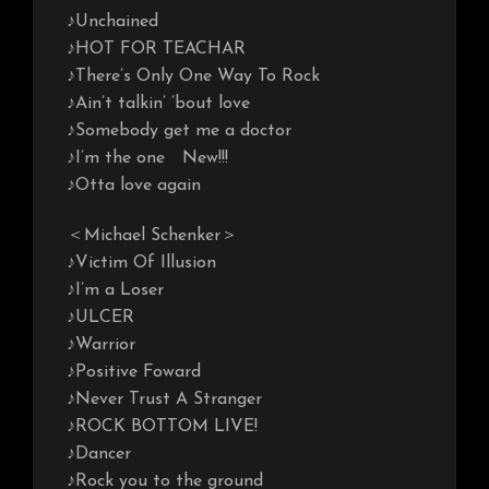
♪Unchained
♪HOT FOR TEACHAR
♪There’s Only One Way To Rock
♪Ain’t talkin’ ’bout love
♪Somebody get me a doctor
♪I’m the one New!!!
♪Otta love again
＜Michael Schenker＞
♪Victim Of Illusion
♪I’m a Loser
♪ULCER
♪Warrior
♪Positive Foward
♪Never Trust A Stranger
♪ROCK BOTTOM LIVE!
♪Dancer
♪Rock you to the ground