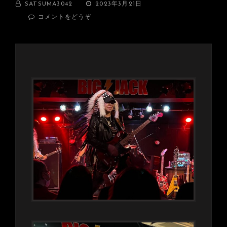
BY
投
SATSUMA3042
2023年3月21日
稿
(薩
コメントをどうぞ
日:
下
の
大
義
ラ
イ
ブ
終
了！
SATSUMA3042LIVE!!!!)