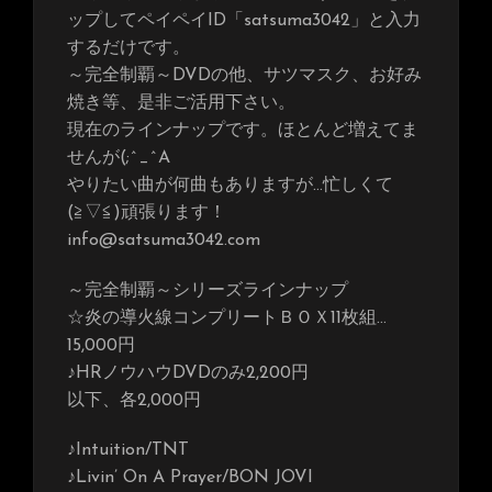
ップしてペイペイID「satsuma3042」と入力
するだけです。
～完全制覇～DVDの他、サツマスク、お好み
焼き等、是非ご活用下さい。
現在のラインナップです。ほとんど増えてま
せんが(;^_^A
やりたい曲が何曲もありますが…忙しくて
(≧▽≦)頑張ります！
info@satsuma3042.com
～完全制覇～シリーズラインナップ
☆炎の導火線コンプリートＢＯＸ11枚組…
15,000円
♪HRノウハウDVDのみ2,200円
以下、各2,000円
♪Intuition/TNT
♪Livin’ On A Prayer/BON JOVI