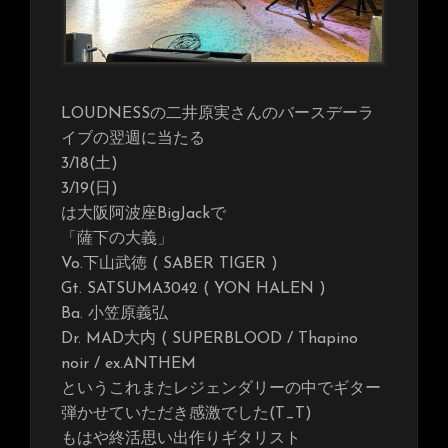
LOUDNESSの二井原実さんのバースデーラ
イブの翌週に当たる
3/18(土)
3/19(日)
は大阪阿波座BigJackで
「薩下の大義」
Vo.下山武徳 ( SABER TIGER )
Gt. SATSUMA3042 ( YON HALEN )
Ba. 小笠原義弘
Dr. MAD大内 ( SUPERBLOOD / Thapino
noir / ex.ANTHEM
というこれまたレジェンダリーの中でギター
弾かせていただき感激でした(T_T)
もはや終活思い出作りギタリスト