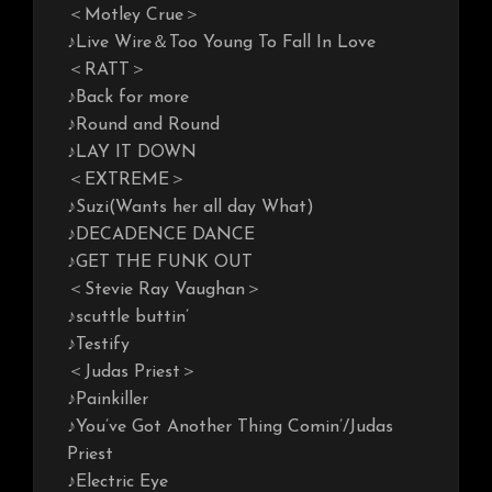
＜Motley Crue＞
♪Live Wire＆Too Young To Fall In Love
＜RATT＞
♪Back for more
♪Round and Round
♪LAY IT DOWN
＜EXTREME＞
♪Suzi(Wants her all day What)
♪DECADENCE DANCE
♪GET THE FUNK OUT
＜Stevie Ray Vaughan＞
♪scuttle buttin’
♪Testify
＜Judas Priest＞
♪Painkiller
♪You’ve Got Another Thing Comin’/Judas
Priest
♪Electric Eye