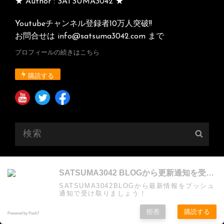
★ Author : SATSUMA3042 ★
Youtubeチャンネル登録者10万人突破!!
お問合せは info@satsuma3042.com まで
プロフィールの続きはこちら
購読する
検
検
索:
索
最近の投稿
SATSUMA3042 BLOGから更新通知を受け取る
SATSUMA3042BLOGから最新情報をプッシュ
いよいよ一週間後は！そしてKORGさんから還
通知で受け取りましょう！
暦祝いに♪
拒否
購読する
Powered by Push7