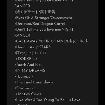
♪Don’t tell me you love me/NIGHT
RANGER
♪渚モデラート/高中正義
♪Eyes Of A Stranger/Queensryche
♪Decieved/Red Dragon Cartel
♪Don’t tell me you love me/NIGHT
RANGER
♪CAST AWAY YOUR CHAINS/Uli Jon Roth
♪Hear ‘n Aid☆STARS
♪狂わないトレモロ
＜DOKKEN＞
♪Tooth And Nail
♪IN MY DREAMS
＜Europe＞
♪The Final Countdown
♪Stormwind
＜Motley Crue＞
♪Live Wire＆Too Young To Fall In Love