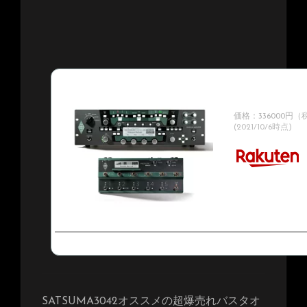
Kemper / Profiler 
Profiler Rem
ワードモデル！】【
価格：336000円
(2021/10/6時点)
SATSUMA3042オススメの超爆売れバスタオ