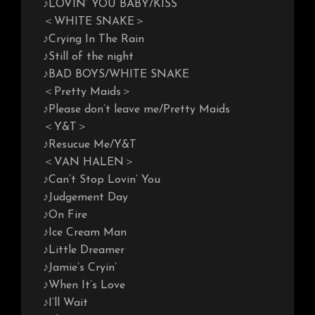
♪LOVIN’ YOU BABY/KISS
＜WHITE SNAKE＞
♪Crying In The Rain
♪Still of the night
♪BAD BOYS/WHITE SNAKE
＜Pretty Maids＞
♪Please don’t leave me/Pretty Maids
＜Y&T＞
♪Resucue Me/Y&T
＜VAN HALEN＞
♪Can’t Stop Lovin’ You
♪Judgement Day
♪On Fire
♪Ice Cream Man
♪Little Dreamer
♪Jamie’s Cryin’
♪When It’s Love
♪I’ll Wait