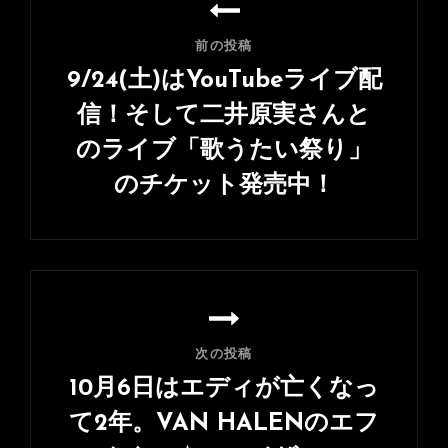
稿
ナ
前の投稿
ビ
9/24(土)はYouTubeライブ配
ゲ
信！そして二井原実さんと
ー
のライブ「歌うたい祭り」
シ
のチケット発売中！
ョ
前
ン
の
投
稿
次の投稿
10月6日はエディが亡くなっ
て2年。VAN HALENのエフ