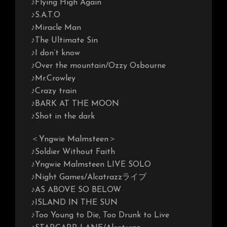
♪Flying High Again
♪S.A.T.O
♪Miracle Man
♪The Ultimate Sin
♪I don’t know
♪Over the mountain/Ozzy Osbourne
♪Mr.Crowley
♪Crazy train
♪BARK AT THE MOON
♪Shot in the dark
＜Yngwie Malmsteen＞
♪Soldier Without Faith
♪Yngwie Malmsteen LIVE SOLO
♪Night Games/Alcatrazzライブ
♪AS ABOVE SO BELOW
♪ISLAND IN THE SUN
♪Too Young to Die, Too Drunk to Live