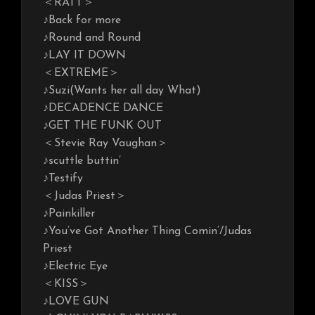
＜RATT＞
♪Back for more
♪Round and Round
♪LAY IT DOWN
＜EXTREME＞
♪Suzi(Wants her all day What)
♪DECADENCE DANCE
♪GET THE FUNK OUT
＜Stevie Ray Vaughan＞
♪scuttle buttin’
♪Testify
＜Judas Priest＞
♪Painkiller
♪You’ve Got Another Thing Comin’/Judas
Priest
♪Electric Eye
＜KISS＞
♪LOVE GUN