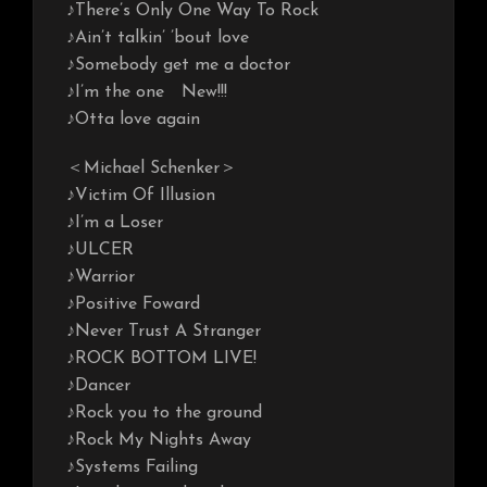
♪There’s Only One Way To Rock
♪Ain’t talkin’ ’bout love
♪Somebody get me a doctor
♪I’m the one New!!!
♪Otta love again
＜Michael Schenker＞
♪Victim Of Illusion
♪I’m a Loser
♪ULCER
♪Warrior
♪Positive Foward
♪Never Trust A Stranger
♪ROCK BOTTOM LIVE!
♪Dancer
♪Rock you to the ground
♪Rock My Nights Away
♪Systems Failing