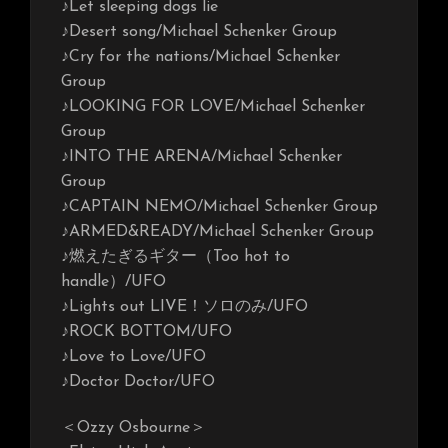
♪Let sleeping dogs lie
♪Desert song/Michael Schenker Group
♪Cry for the nations/Michael Schenker
Group
♪LOOKING FOR LOVE/Michael Schenker
Group
♪INTO THE ARENA/Michael Schenker
Group
♪CAPTAIN NEMO/Michael Schenker Group
♪ARMED&READY/Michael Schenker Group
♪燃えたぎるギター（Too hot to
handle）/UFO
♪Lights out LIVE！ソロのみ/UFO
♪ROCK BOTTOM/UFO
♪Love to Love/UFO
♪Doctor Doctor/UFO
＜Ozzy Osbourne＞