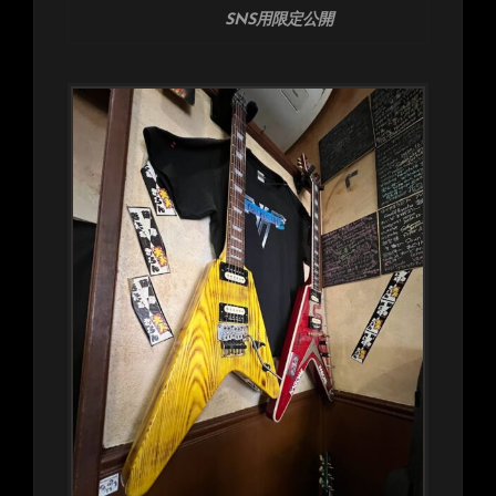
SNS用限定公開
知
ら
せ！)