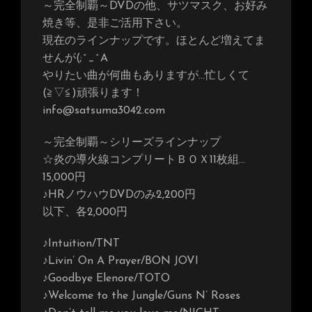
～完全制覇～DVDの他、サツマスク、お好み
焼き等、是非ご活用下さい。
現在のラインナップです。ほとんど増えてま
せんが(;^_^A
やりたい曲が何曲もありますが…忙しくて
(≧▽≦)頑張ります！
info@satsuma3042.com
～完全制覇～シリーズラインナップ
☆炎の導火線コンプリートＢＯＸ11枚組…
15,000円
♪HRノウハウDVDのみ2,200円
以下、各2,000円
♪Intuition/TNT
♪Livin’ On A Prayer/BON JOVI
♪Goodbye Elenore/TOTO
♪Welcome to the Jungle/Guns N’ Roses