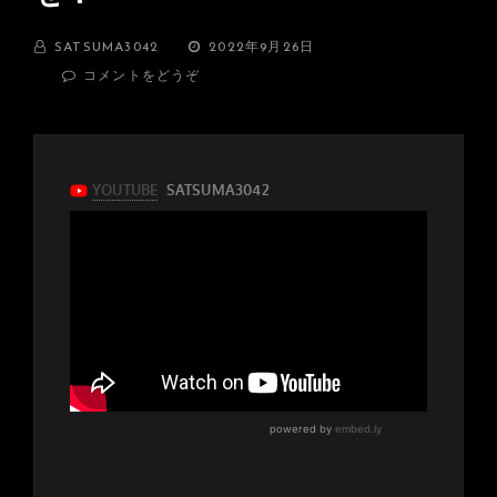
BY
投
SATSUMA3042
2022年9月26日
稿
(YOUTUBE
コメントをどうぞ
日:
ラ
イ
ブ
配
信
有
難
う
ご
ざ
い
ま
し
た！
そ
し
て
色々
な
お