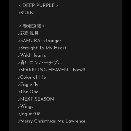
＜DEEP PURPLE＞
♪BURN
＜春畑道哉＞
♪花鳥風月
♪SAMURAI stranger
♪Straight To My Heart
♪Wild Hearts
♪青いコンバーチブル
♪SPARKLING HEAVEN New!!!
♪Color of life
♪Eagle fly
♪The One
♪NEXT SEASON
♪Wings
♪Jaguar’08
♪Merry Christmas Mr. Lawrence