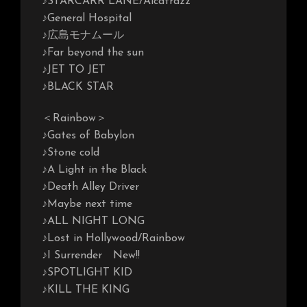
♪STARCARR LANE/Alcatrazz
♪General Hospital
♪広島モナムール
♪Far beyond the sun
♪JET TO JET
♪BLACK STAR
＜Rainbow＞
♪Gates of Babylon
♪Stone cold
♪A Light in the Black
♪Death Alley Driver
♪Maybe next time
♪ALL NIGHT LONG
♪Lost in Hollywood/Rainbow
♪I Surrender New!!
♪SPOTLIGHT KID
♪KILL THE KING