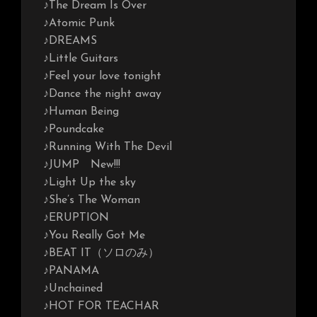
♪The Dream Is Over
♪Atomic Punk
♪DREAMS
♪Little Guitars
♪Feel your love tonight
♪Dance the night away
♪Human Being
♪Poundcake
♪Running With The Devil
♪JUMP New!!!
♪Light Up the sky
♪She’s The Woman
♪ERUPTION
♪You Really Got Me
♪BEAT IT（ソロのみ）
♪PANAMA
♪Unchained
♪HOT FOR TEACHAR