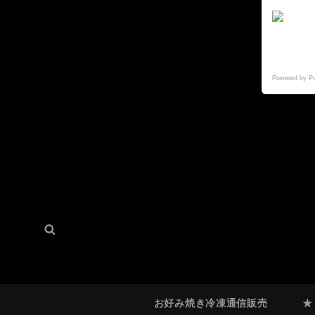
Powered by P
検
検
索:
索
お好み焼き冷凍通信販売
★