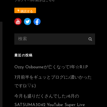
プロフィールの続きはこちら
購読する
検
検
索:
索
最近の投稿
Ozzy Osbourneが亡くなって1年☆R.I.P
7月前半をギュッとブログに♪濃いかった
です(≧▽≦)
今月も盛りだくさんでした♪6月の
SATSUMA3042 YouTube Super Live