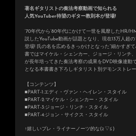
著名ギタリストの奏法考察動画で知られる
人気YouTuber待望のギター教則本が登場!
’70年代から’80年代にかけて一世を風靡したHR
説したYouTube動画が話題となり、現在13万人超
登場! 氏の名を広めるきっかけとなった“細かすぎ
書ではマイケル・シェンカー、ジョージ・リンチ
が長年培ってきた奏法考察の成果をDVD映像連動で
となる本書書き下ろしギタリスト別デモンストレー
【コンテンツ】
■PART-1:エディ・ヴァン・ヘイレン・スタイル
■PART-2:マイケル・シェンカー・スタイル
■PART-3:ジョージ・リンチ・スタイル
■PART-4:ジョン・サイクス・スタイル
↑嬉しいプレ・ライナーノーツ的な(≧▽≦)