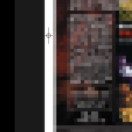
マ
ス
タ
ー
ズ・
リ
ッ
ク
ス
発
売！
へ
の