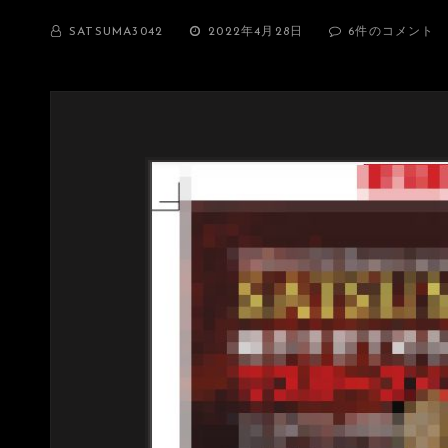
BY
投
遂
SATSUMA3042
2022年4月28日
6件のコメント
稿
に
日:
テ
ィ
ザ
ー
的
解
禁！
SATSUMA3042
の
細
か
す
ぎ
て
め
ち
ゃ
伝
わ
る