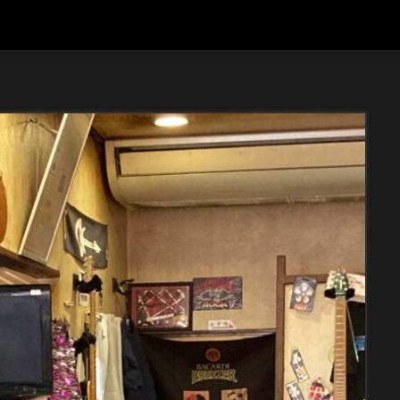
日
は
シ
ン
コ
ー
ミ
ュ
ー
ジ
ッ
ク
さ
ん
撮
影
と
FM
COCLO
出
演
で
す！)