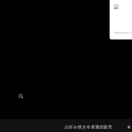
Powered by P
検
検
索:
索
お好み焼き冷凍通信販売
★