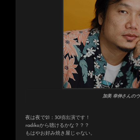
加美 幸伸
さんの
夜は夜で21：30頃出演です！
radikoから聴けるかな？？？
もはやお好み焼き屋じゃない。