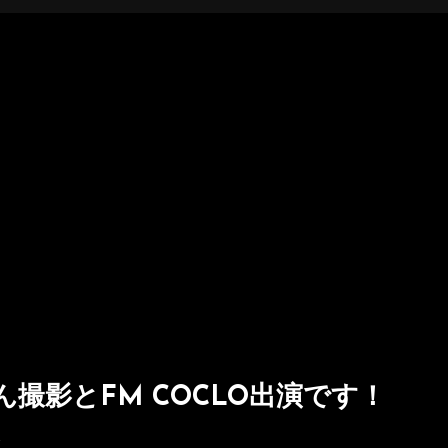
撮影とFM COCLO出演です！
(本
ぞ