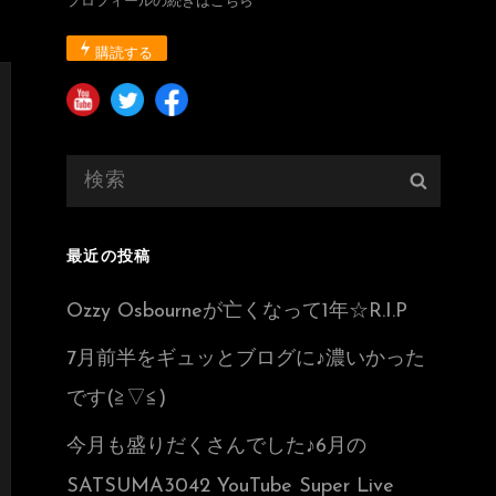
プロフィールの続きはこちら
購読する
検
検
索:
索
最近の投稿
Ozzy Osbourneが亡くなって1年☆R.I.P
7月前半をギュッとブログに♪濃いかった
です(≧▽≦)
今月も盛りだくさんでした♪6月の
SATSUMA3042 YouTube Super Live