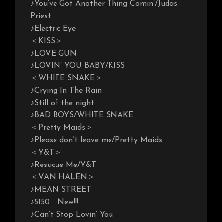
♪You’ve Got Another Thing Comin’/Judas
Priest
♪Electric Eye
＜KISS＞
♪LOVE GUN
♪LOVIN’ YOU BABY/KISS
＜WHITE SNAKE＞
♪Crying In The Rain
♪Still of the night
♪BAD BOYS/WHITE SNAKE
＜Pretty Maids＞
♪Please don’t leave me/Pretty Maids
＜Y&T＞
♪Resucue Me/Y&T
＜VAN HALEN＞
♪MEAN STREET
♪5150 New!!!
♪Can’t Stop Lovin’ You