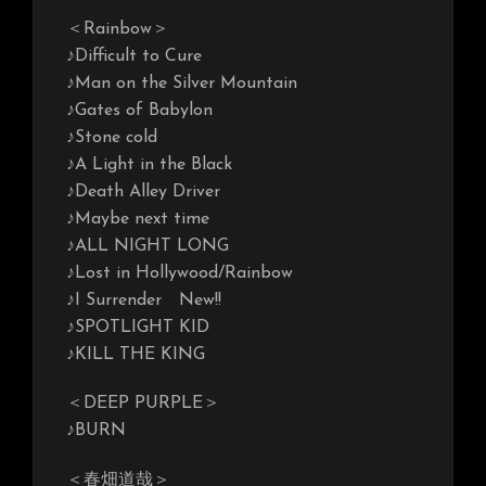
＜Rainbow＞
♪Difficult to Cure
♪Man on the Silver Mountain
♪Gates of Babylon
♪Stone cold
♪A Light in the Black
♪Death Alley Driver
♪Maybe next time
♪ALL NIGHT LONG
♪Lost in Hollywood/Rainbow
♪I Surrender New!!
♪SPOTLIGHT KID
♪KILL THE KING
＜DEEP PURPLE＞
♪BURN
＜春畑道哉＞