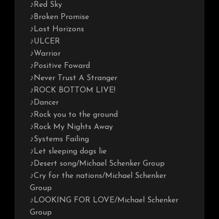
♪Red Sky
♪Broken Promise
♪Lost Horizons
♪ULCER
♪Warrior
♪Positive Foward
♪Never Trust A Stranger
♪ROCK BOTTOM LIVE!
♪Dancer
♪Rock you to the ground
♪Rock My Nights Away
♪Systems Failing
♪Let sleeping dogs lie
♪Desert song/Michael Schenker Group
♪Cry for the nations/Michael Schenker
Group
♪LOOKING FOR LOVE/Michael Schenker
Group