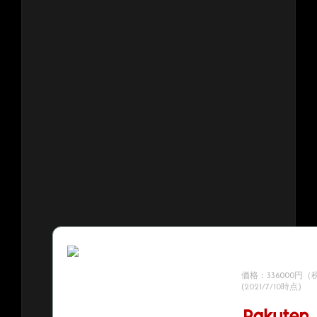
Kemper / Profiler 
Profiler Rem
ワードモデル！】【
価格：336000円
(2021/7/10時点)