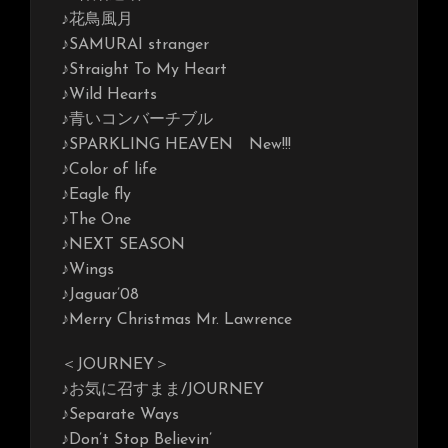
♪花鳥風月
♪SAMURAI stranger
♪Straight To My Heart
♪Wild Hearts
♪青いコンバーチブル
♪SPARKLING HEAVEN New!!!
♪Color of life
♪Eagle fly
♪The One
♪NEXT SEASON
♪Wings
♪Jaguar’08
♪Merry Christmas Mr. Lawrence
＜JOURNEY＞
♪お気に召すまま/JOURNEY
♪Separate Ways
♪Don’t Stop Believin’