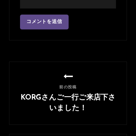
投
稿
ナ
前の投稿
ビ
KORGさんご一行ご来店下さ
ゲ
いました！
ー
前
シ
の
ョ
投