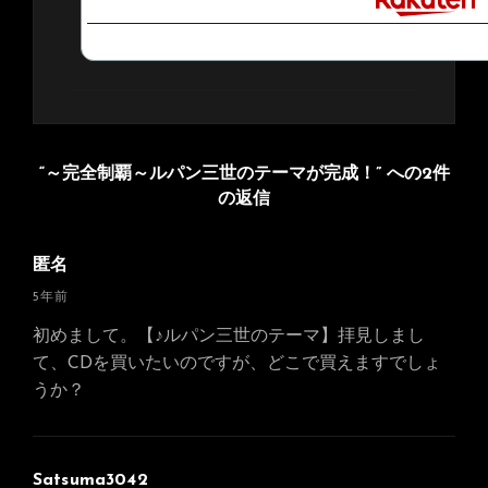
“～完全制覇～ルパン三世のテーマが完成！” への2件
の返信
匿名
さ
5年前
ん
初めまして。【♪ルパン三世のテーマ】拝見しまし
の
て、CDを買いたいのですが、どこで買えますでしょ
発
うか？
言:
Satsuma3042