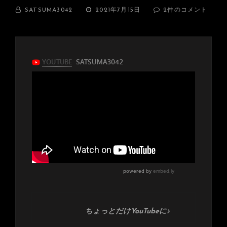
BY
投
～
SATSUMA3042
2021年7月15日
2件のコメント
稿
完
日:
全
制
覇
～
ル
パ
ン
三
世
の
テ
ー
マ
が
完
成！
へ
の
ちょっとだけYouTubeに♪