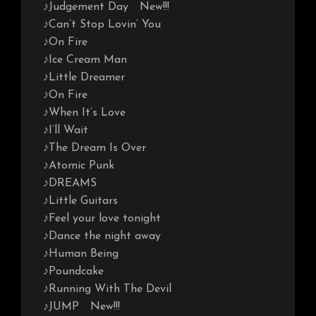
♪Judgement Day New!!!
♪Can’t Stop Lovin’ You
♪On Fire
♪Ice Cream Man
♪Little Dreamer
♪On Fire
♪When It’s Love
♪I’ll Wait
♪The Dream Is Over
♪Atomic Punk
♪DREAMS
♪Little Guitars
♪Feel your love tonight
♪Dance the night away
♪Human Being
♪Poundcake
♪Running With The Devil
♪JUMP New!!!