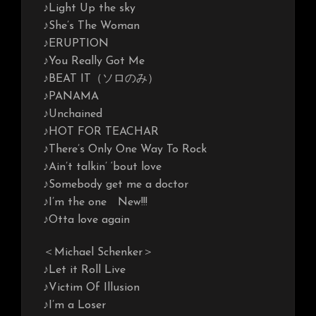
♪Light Up the sky
♪She’s The Woman
♪ERUPTION
♪You Really Got Me
♪BEAT IT（ソロのみ）
♪PANAMA
♪Unchained
♪HOT FOR TEACHAR
♪There’s Only One Way To Rock
♪Ain’t talkin’ ‘bout love
♪Somebody get me a doctor
♪I’m the one New!!!
♪Otta love again
＜Michael Schenker＞
♪Let it Roll Live
♪Victim Of Illusion
♪I’m a Loser