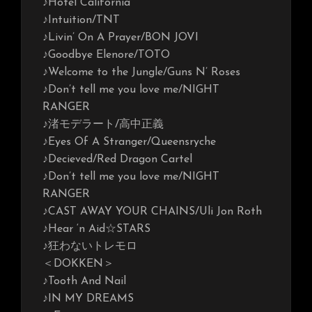
♪Hotel California
♪Intuition/TNT
♪Livin’ On A Prayer/BON JOVI
♪Goodbye Elenore/TOTO
♪Welcome to the Jungle/Guns N’ Roses
♪Don’t tell me you love me/NIGHT
RANGER
♪渚モデラート/高中正義
♪Eyes Of A Stranger/Queensryche
♪Decieved/Red Dragon Cartel
♪Don’t tell me you love me/NIGHT
RANGER
♪CAST AWAY YOUR CHAINS/Uli Jon Roth
♪Hear ‘n Aid☆STARS
♪狂わないトレモロ
＜DOKKEN＞
♪Tooth And Nail
♪IN MY DREAMS