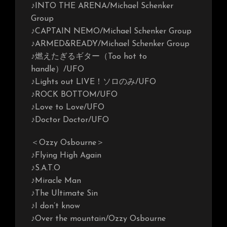
♪INTO THE ARENA/Michael Schenker
Group
♪CAPTAIN NEMO/Michael Schenker Group
♪ARMED&READY/Michael Schenker Group
♪燃えたぎるギター（Too hot to
handle）/UFO
♪Lights out LIVE！ソロのみ/UFO
♪ROCK BOTTOM/UFO
♪Love to Love/UFO
♪Doctor Doctor/UFO
＜Ozzy Osbourne＞
♪Flying High Again
♪S.A.T.O
♪Miracle Man
♪The Ultimate Sin
♪I don’t know
♪Over the mountain/Ozzy Osbourne