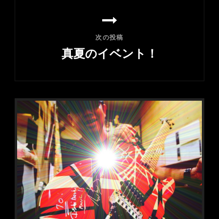
ン
稿
次の投稿
真夏のイベント！
次
の
投
稿