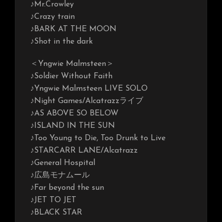
♪Mr.Crowley
♪Crazy train
♪BARK AT THE MOON
♪Shot in the dark
＜Yngwie Malmsteen＞
♪Soldier Without Faith
♪Yngwie Malmsteen LIVE SOLO
♪Night Games/Alcatrazzライブ
♪AS ABOVE SO BELOW
♪ISLAND IN THE SUN
♪Too Young to Die, Too Drunk to Live
♪STARCARR LANE/Alcatrazz
♪General Hospital
♪広島モナムール
♪Far beyond the sun
♪JET TO JET
♪BLACK STAR