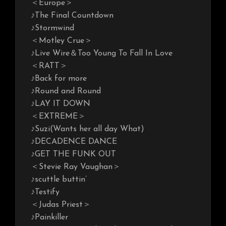
＜Europe＞
♪The Final Countdown
♪Stormwind
＜Motley Crue＞
♪Live Wire＆Too Young To Fall In Love
＜RATT＞
♪Back for more
♪Round and Round
♪LAY IT DOWN
＜EXTREME＞
♪Suzi(Wants her all day What)
♪DECADENCE DANCE
♪GET THE FUNK OUT
＜Stevie Ray Vaughan＞
♪scuttle buttin’
♪Testify
＜Judas Priest＞
♪Painkiller