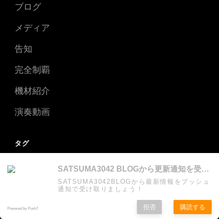
ブログ
メディア
告知
完全制覇
機材紹介
演奏動画
タグ
BASE
SATSUMA3042
Tシャツ
UFO
SATSUMA3042 BLOGから更新通知を受け取る
SATSUMA3042BLOGから最新情報をプッシュ
Van Halen
Young Guitar
通知で受け取りましょう！
マイケルシェンカー
ヤング・ギター
拒否
購読する
Powered by Push7