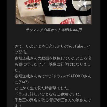
サツマスク白黒セット送料込1500円
さて、いよいよ本日久しぶりのYouTubeライ
ブ配信。
春畑道哉さんの動画を物色していたところ僕
も観に行ったツアー映像に釘付けになりまし
た。
春畑道哉さんもですがドラムのSATOKOさん
に(*’ω’*)
とにかく生で見た時衝撃でした。
ドラムに詳しいひとならご存知ですね。
手数王の異名を取る
菅沼孝三
さんの娘さんで
す！