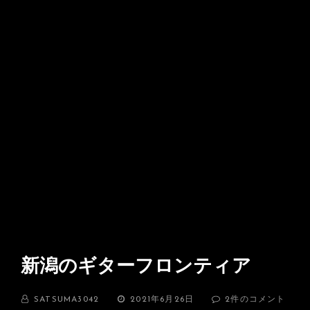
新潟のギターフロンティア
BY
投
新
SATSUMA3042
2021年6月26日
2件のコメント