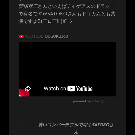
菅沼孝三
さんといえばチャゲアスのドラマー
で有名ですがSATOKOさんもドリカムとも共
演ですよΣ(￣ロ￣lll)ｶﾞｰﾝ
青いコンバーチブルで叩くSATOKOさ
ん