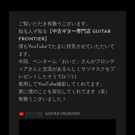
稿
潟
日:
の
ギ
タ
ご覧いただき有難うございます。
ー
フ
知る人ぞ知る【
中古ギター専門店 GUITAR
ロ
FRONTIER
】
ン
僕もYouTubeでたまに拝見させていただいて
テ
ィ
ます。
ア
今回、ペンネーム「おいど」さんがフロンテ
へ
ィアさんと交流があるらしくサツマスクをプ
の
レゼントしたそうで(≧▽≦)
着用してYouTube撮影してくれてます。
更に僕のことを宣伝してくれてます（笑）
有難うございました！