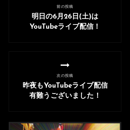
ナ
前の投稿
ビ
明日の6月26日(土)は
ゲ
YouTubeライブ配信！
ー
前
シ
の
ョ
投
ン
稿
次の投稿
昨夜もYouTubeライブ配信
有難うございました！
次
の
投
稿