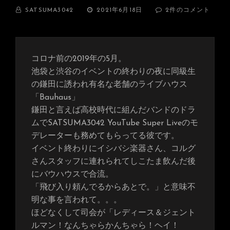
BY
投
夜
SATSUMA3042
2021年6月18日
2件のコメント
稿
の
日:
ギ
ロ
ッ
コロナ前の2019年の5月。
ポ
ン
池袋と渋谷のイベントの終わりの夜に同級生
IN2019
の鎌田に誘われ有名な老舗のライブハウス
BAUHAUS
「Bauhaus」
バ
ウ
鎌田と言えば高校時代に組んだバンドのドラ
ハ
ムでSATSUMA3042 YouTube Super Liveのモ
ウ
デレーターも務めてもらってる彼です。
ス
へ
イベント終わりにイシバシ楽器さん、コルグ
の
さんスタッフに連れられてしこたま飲んだ後
にバウハウスで合流。
「飛び入り頼んでるからあとで。」と意味不
明な事を言われて。。。
ほどなくして司会が「レディース＆ジェント
ルマン！なんちゃらかんちゃら！ヘイ！