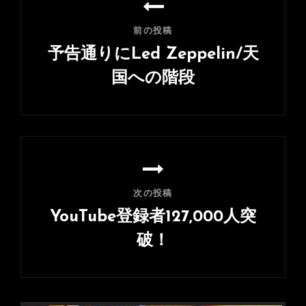
稿
ナ
前の投稿
ビ
予告通りにLed Zeppelin/天
ゲ
国への階段
ー
前
シ
の
ョ
投
ン
稿
次の投稿
YouTube登録者127,000人突
破！
次
の
投