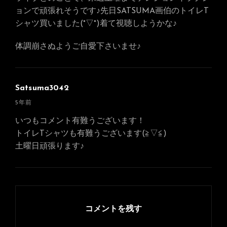
ョンで頑張れそうです♪先日SATSUMA画伯のトイレT
シャツ買いました(°▽°)着て視聴しようかな♪
体調崩さぬようご自愛下さいませ♪
Satsuma3042
さ
5年前
ん
いつもコメント有難うございます！
の
トイレTシャツも有難うございます(≧▽≦)
発
土曜日頑張ります♪
言:
コメントを残す