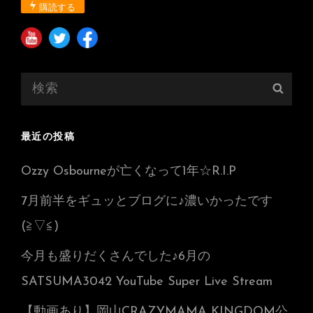
購読する
検
検
索:
索
最近の投稿
Ozzy Osbourneが亡くなって1年☆R.I.P
7月前半をギュッとブログに♪濃いかったです
(≧▽≦)
今月も盛りだくさんでした♪6月の
SATSUMA3042 YouTube Super Live Stream
【動画あり】岡山CRAZYMAMA KINGDOM公