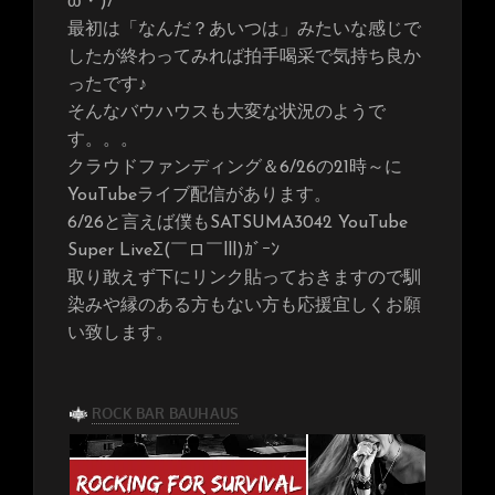
ω・)/
最初は「なんだ？あいつは」みたいな感じで
したが終わってみれば拍手喝采で気持ち良か
ったです♪
そんなバウハウスも大変な状況のようで
す。。。
クラウドファンディング＆6/26の21時～に
YouTubeライブ配信があります。
6/26と言えば僕もSATSUMA3042 YouTube
Super LiveΣ(￣ロ￣lll)ｶﾞｰﾝ
取り敢えず下にリンク貼っておきますので馴
染みや縁のある方もない方も応援宜しくお願
い致します。