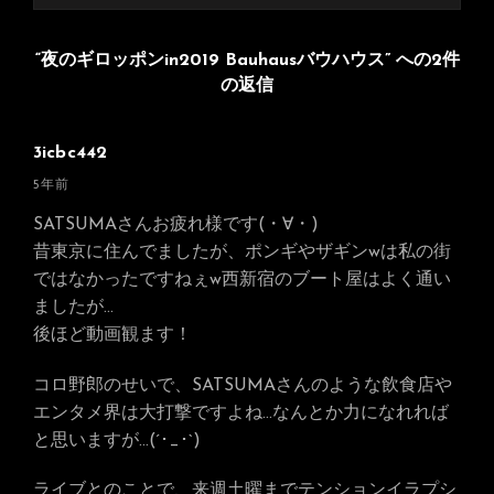
“夜のギロッポンin2019 Bauhausバウハウス” への2件
の返信
3icbc442
さ
5年前
ん
SATSUMAさんお疲れ様です(・∀・)
の
昔東京に住んでましたが、ポンギやザギンwは私の街
発
ではなかったですねぇw西新宿のブート屋はよく通い
言:
ましたが…
後ほど動画観ます！
コロ野郎のせいで、SATSUMAさんのような飲食店や
エンタメ界は大打撃ですよね…なんとか力になれれば
と思いますが…(´･_･`)
ライブとのことで、来週土曜までテンションイラプシ