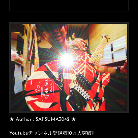
次
の
投
稿
★ Author : SATSUMA3042 ★
Youtubeチャンネル登録者10万人突破!!