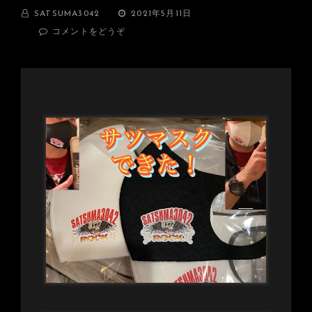
BY
投
SATSUMA3042
2021年5月11日
稿
(SATSUMA3042
コメントをどうぞ
日:
マ
ス
ク
☆
サ
ツ
マ
ス
ク
販
売
中！)