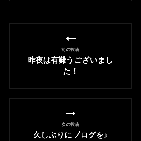
投
稿
ナ
前の投稿
ビ
昨夜は有難うございまし
ゲ
た！
ー
前
シ
の
ョ
投
ン
稿
次の投稿
久しぶりにブログを♪