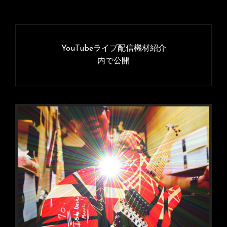
投
稿
YouTubeライブ配信機材紹介
ナ
内で公開
ビ
ゲ
ー
シ
ョ
ン