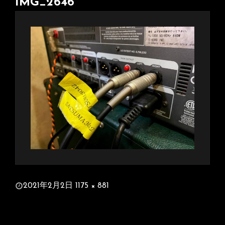
IMG_2646
投
2021年2月2日
1175 × 881
稿
フ
日:
ル
サ