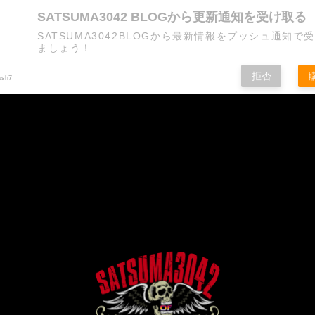
SATSUMA3042 BLOGから更新通知を受け取る
SATSUMA3042BLOGから最新情報をプッシュ通知で
ましょう！
拒否
ush7