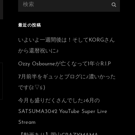
検
検
索:
索
最近の投稿
いよいよ一週間後は！そしてKORGさん
から還暦祝いに♪
Ozzy Osbourneが亡くなって1年☆R.I.P
7月前半をギュッとブログに♪濃いかった
です(≧▽≦)
今月も盛りだくさんでした♪6月の
SATSUMA3042 YouTube Super Live
Stream