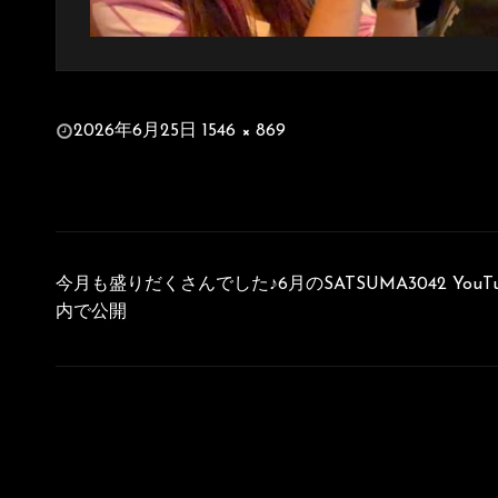
投
2026年6月25日
1546 × 869
稿
フ
日:
ル
サ
イ
投
ズ
稿
今月も盛りだくさんでした♪6月のSATSUMA3042 YouTube S
ナ
内で公開
ビ
ゲ
ー
シ
ョ