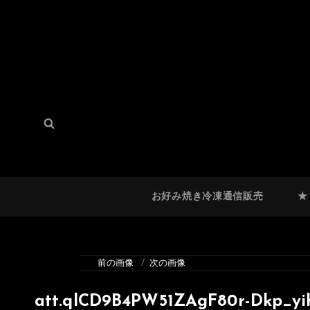
検
検
索:
索
お好み焼き冷凍通信販売
★
前の画像
次の画像
att.qlCD9B4PW51ZAgF80r-Dkp_yi