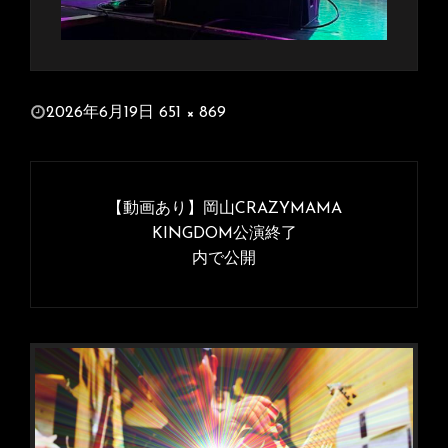
投
2026年6月19日
651 × 869
稿
フ
日:
ル
投
サ
稿
【動画あり】岡山CRAZYMAMA
イ
ナ
KINGDOM公演終了
ズ
内で公開
ビ
ゲ
ー
シ
ョ
ン