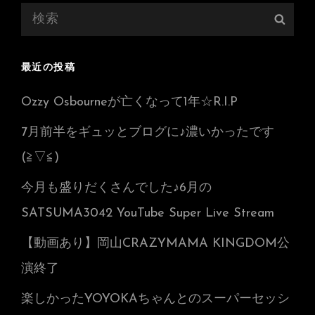
検
検
索:
索
最近の投稿
Ozzy Osbourneが亡くなって1年☆R.I.P
7月前半をギュッとブログに♪濃いかったです
(≧▽≦)
今月も盛りだくさんでした♪6月の
SATSUMA3042 YouTube Super Live Stream
【動画あり】岡山CRAZYMAMA KINGDOM公
演終了
楽しかったYOYOKAちゃんとのスーパーセッシ