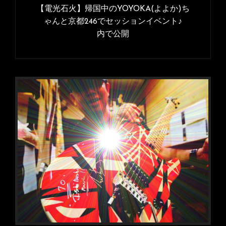
稿
【電光石火】帰国中のYOYOKA(よよか)ち
イ
ナ
ゃんと京都246でセッションイベント♪
ズ
内で公開
ビ
ゲ
ー
シ
ョ
ン