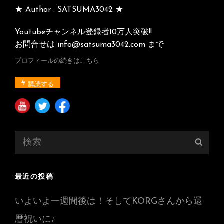
★ Author : SATSUMA3042 ★
Youtubeチャンネル登録者10万人突破!!
お問合せは info@satsuma3042.com まで
プロフィールの続きはこちら
購読する
検
検
索:
索
最近の投稿
いよいよ一週間後は！そしてKORGさんから還
暦祝いに♪