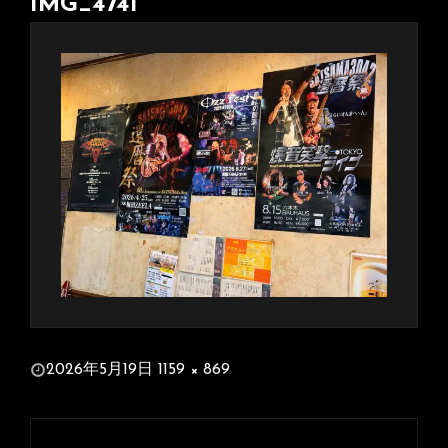
IMG_4741
投
2026年5月19日
1159 × 869
稿
フ
日:
ル
投
サ