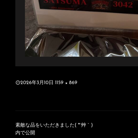
投
2026年3月10日
1159 × 869
稿
フ
日:
ル
サ
イ
投
ズ
稿
素敵な品をいただきました( *´艸｀)
ナ
内で公開