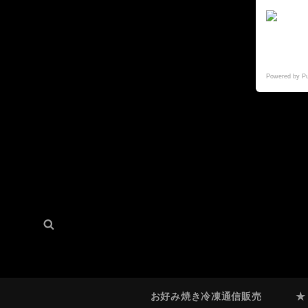
Powered by P
検
検
索:
索
お好み焼き冷凍通信販売
★