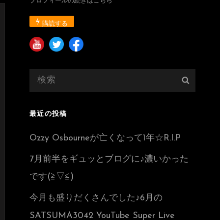
プロフィールの続きはこちら
購読する
検
検
索:
索
最近の投稿
Ozzy Osbourneが亡くなって1年☆R.I.P
7月前半をギュッとブログに♪濃いかった
です(≧▽≦)
今月も盛りだくさんでした♪6月の
SATSUMA3042 YouTube Super Live