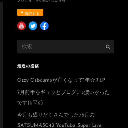
プロフィールの続きはこちら
購読する
検
検
索:
索
最近の投稿
Ozzy Osbourneが亡くなって1年☆R.I.P
7月前半をギュッとブログに♪濃いかった
です(≧▽≦)
今月も盛りだくさんでした♪6月の
SATSUMA3042 YouTube Super Live