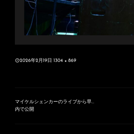
投
2026年2月19日
1304 × 869
稿
フ
日:
ル
サ
イ
投
ズ
稿
マイケルシェンカーのライブから早…
ナ
内で公開
ビ
ゲ