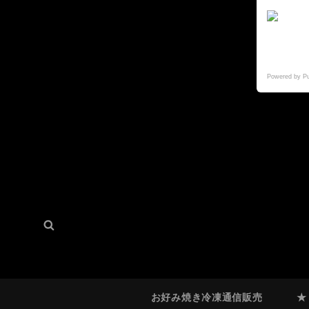
Powered by P
検
検
索:
索
お好み焼き冷凍通信販売
★