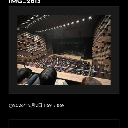
IMG_2615
投
2026年2月2日
1159 × 869
稿
フ
日:
ル
投
サ