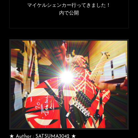
稿
マイケルシェンカー行ってきました！
イ
ナ
内で公開
ズ
ビ
ゲ
ー
シ
ョ
ン
★ Author : SATSUMA3042 ★