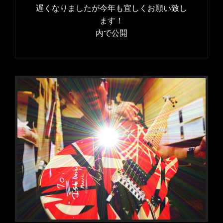
稿
遅くなりましたが今年も宜しくお願い致し
イ
ナ
ます！
ズ
内で公開
ビ
ゲ
ー
シ
ョ
ン