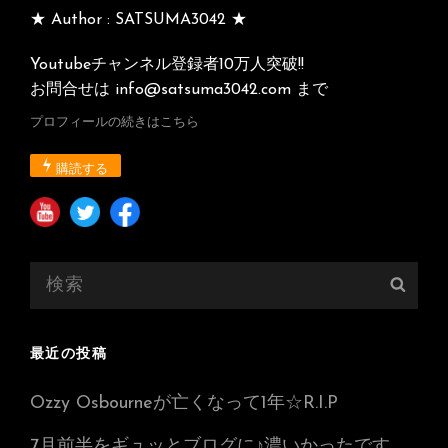
★ Author : SATSUMA3042 ★
Youtubeチャンネル登録者10万人突破!!
お問合せは info@satsuma3042.com まで
プロフィールの続きはこちら
購読する
検
検
索:
索
最近の投稿
Ozzy Osbourneが亡くなって1年☆R.I.P
7月前半をギュッとブログに♪濃いかったです