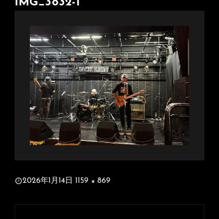
IMG_3832-1
投
2026年1月14日
1159 × 869
稿
フ
日:
ル
投
サ