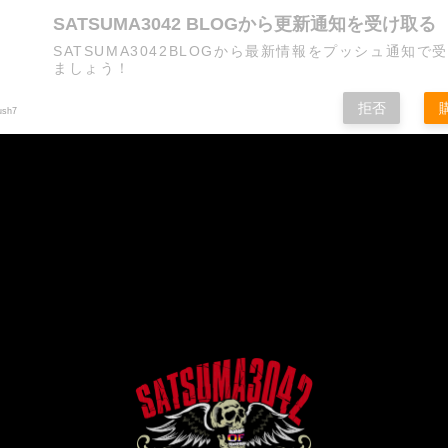
SATSUMA3042 BLOGから更新通知を受け取る
SATSUMA3042BLOGから最新情報をプッシュ通知で
ましょう！
拒否
ush7