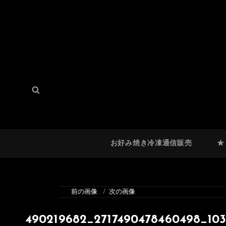
検
検
索:
索
お好み焼き冷凍通信販売
★
前の画像
次の画像
490219682_2717490478460498_103