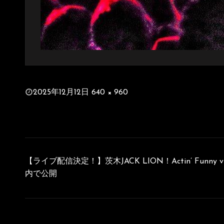
投
2025年12月12日
640 × 960
稿
フ
日:
ル
サ
イ
投
ズ
稿
【ライブ配信決定！】茨木JACK LION！Actin’ Funny v
ナ
内で公開
ビ
ゲ
ー