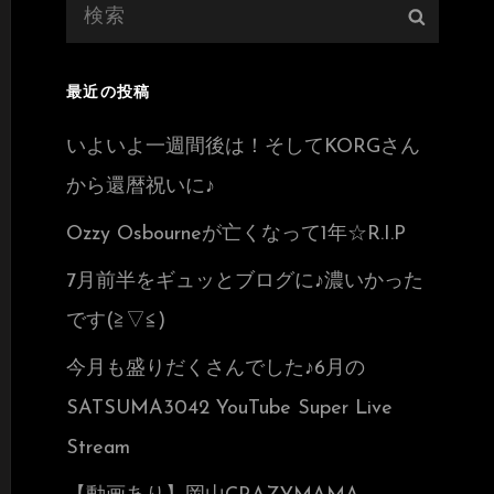
検
検
索:
索
最近の投稿
いよいよ一週間後は！そしてKORGさん
から還暦祝いに♪
Ozzy Osbourneが亡くなって1年☆R.I.P
7月前半をギュッとブログに♪濃いかった
です(≧▽≦)
今月も盛りだくさんでした♪6月の
SATSUMA3042 YouTube Super Live
Stream