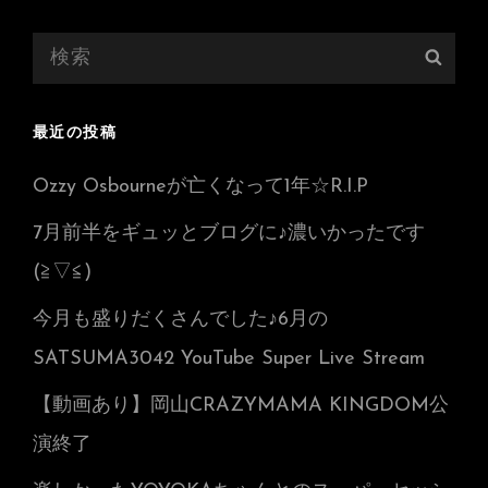
検
検
索:
索
最近の投稿
Ozzy Osbourneが亡くなって1年☆R.I.P
7月前半をギュッとブログに♪濃いかったです
(≧▽≦)
今月も盛りだくさんでした♪6月の
SATSUMA3042 YouTube Super Live Stream
【動画あり】岡山CRAZYMAMA KINGDOM公
演終了