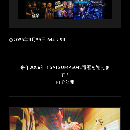
投
2025年11月26日
644 × 911
稿
フ
日:
ル
投
サ
稿
来年2026年！SATSUMA3042還暦を迎えま
イ
ナ
す！
ズ
内で公開
ビ
ゲ
ー
シ
ョ