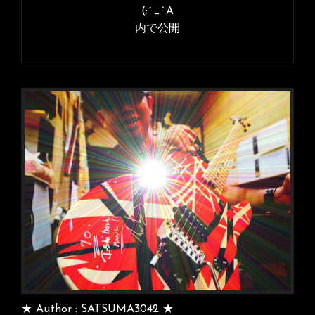
ナ
(;^_^A
ズ
内で公開
ビ
ゲ
ー
シ
ョ
ン
★ Author : SATSUMA3042 ★