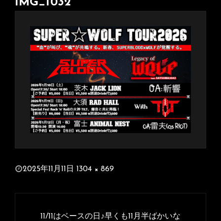
IMG_1032
投
2025年11月11日
1304 × 869
稿
フ
日:
ル
投
サ
稿
11/11はベースの日♪早くも11月半ばかいな
イ