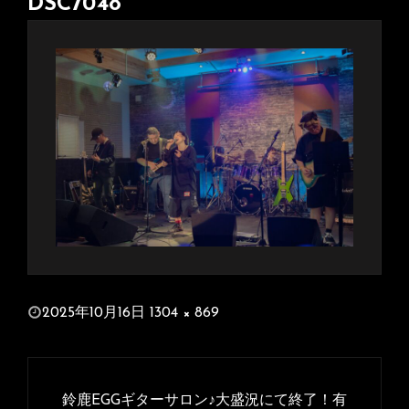
DSC7048
投
2025年10月16日
1304 × 869
稿
フ
日:
ル
投
サ
稿
鈴鹿EGGギターサロン♪大盛況にて終了！有
イ