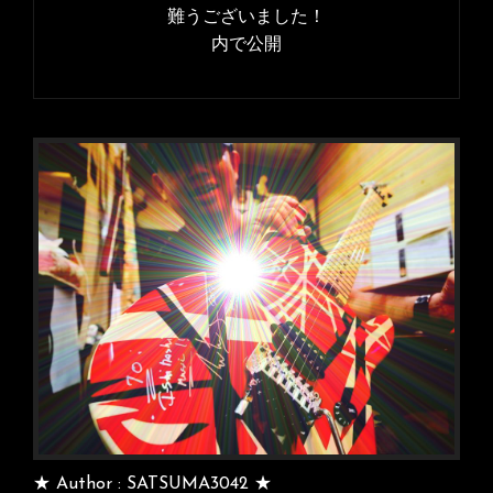
ナ
難うございました！
ズ
内で公開
ビ
ゲ
ー
シ
ョ
ン
★ Author : SATSUMA3042 ★