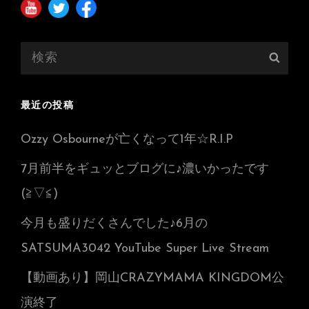
検
検
索:
索
最近の投稿
Ozzy Osbourneが亡くなって1年☆R.I.P
7月前半をギュッとブログに♪濃いかったです
(≧▽≦)
今月も盛りだくさんでした♪6月の
SATSUMA3042 YouTube Super Live Stream
【動画あり】岡山CRAZYMAMA KINGDOM公
演終了