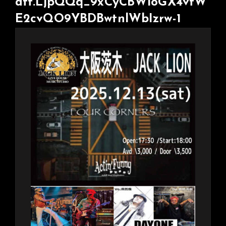
att.LjpQQq_9xCyCBWloGX4vtW
E2cvQO9YBDBwtnlWbIzrw-1