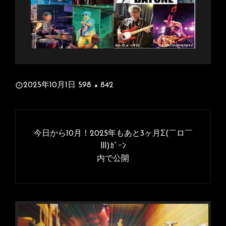
投
2025年10月1日
598 × 842
稿
フ
日:
ル
投
サ
稿
今日から10月！2025年もあと3ヶ月Σ(￣ロ￣
イ
ナ
lll)ｶﾞｰﾝ
ズ
内で公開
ビ
ゲ
ー
シ