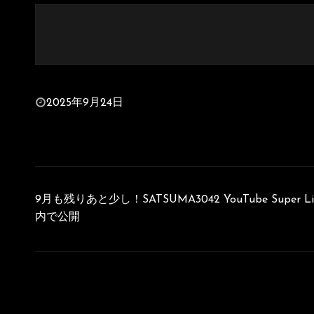
投
2025年9月24日
稿
日:
投
稿
9月も残りあと少し！SATSUMA3042 YouTube Super Liv
ナ
内で公開
ビ
ゲ
ー
シ