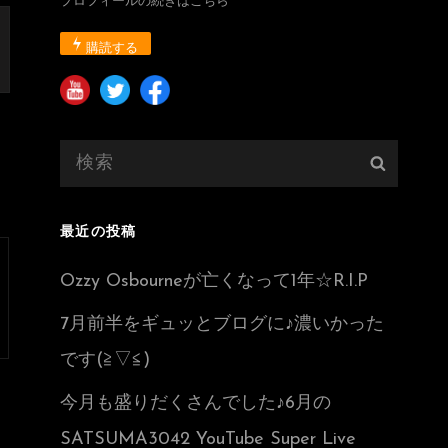
プロフィールの続きはこちら
購読する
検
検
索:
索
最近の投稿
Ozzy Osbourneが亡くなって1年☆R.I.P
7月前半をギュッとブログに♪濃いかった
です(≧▽≦)
今月も盛りだくさんでした♪6月の
SATSUMA3042 YouTube Super Live