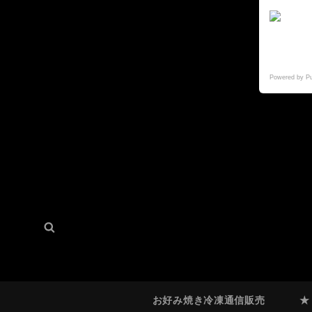
Powered by P
検
検
索:
索
お好み焼き冷凍通信販売
★