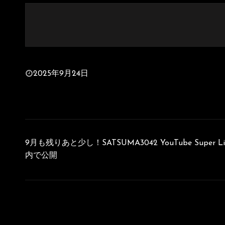
投
2025年9月24日
稿
日:
投
稿
9月も残りあと少し！SATSUMA3042 YouTube Super Liv
ナ
内で公開
ビ
ゲ
ー
シ