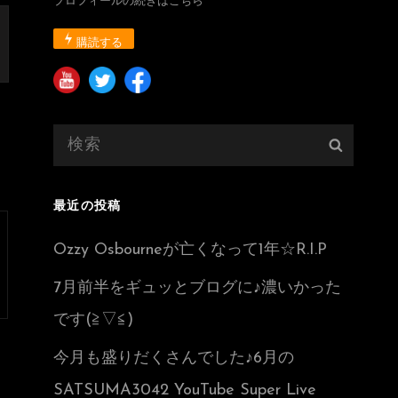
プロフィールの続きはこちら
購読する
検
検
索:
索
最近の投稿
Ozzy Osbourneが亡くなって1年☆R.I.P
7月前半をギュッとブログに♪濃いかった
です(≧▽≦)
今月も盛りだくさんでした♪6月の
SATSUMA3042 YouTube Super Live