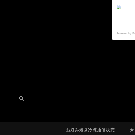
Powered by P
検
検
索:
索
お好み焼き冷凍通信販売
★