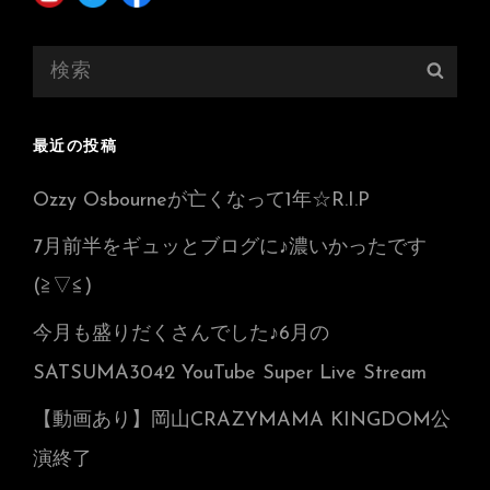
検
検
索:
索
最近の投稿
Ozzy Osbourneが亡くなって1年☆R.I.P
7月前半をギュッとブログに♪濃いかったです
(≧▽≦)
今月も盛りだくさんでした♪6月の
SATSUMA3042 YouTube Super Live Stream
【動画あり】岡山CRAZYMAMA KINGDOM公
演終了