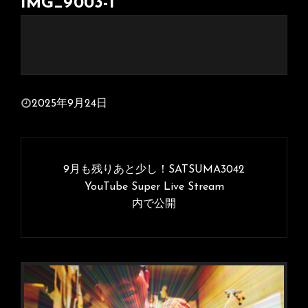
IMG_9003-1
投
2025年9月24日
稿
日:
投
稿
9月も残りあと少し！SATSUMA3042
ナ
YouTube Super Live Stream
内で公開
ビ
ゲ
ー
シ
ョ