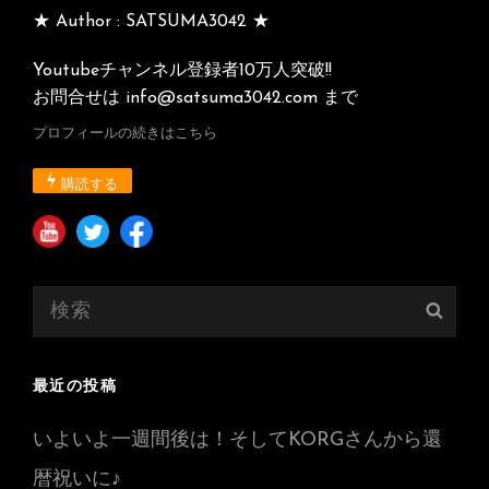
★ Author : SATSUMA3042 ★
Youtubeチャンネル登録者10万人突破!!
お問合せは info@satsuma3042.com まで
プロフィールの続きはこちら
購読する
検
検
索:
索
最近の投稿
いよいよ一週間後は！そしてKORGさんから還
暦祝いに♪