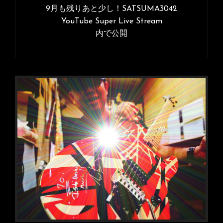
稿
9月も残りあと少し！SATSUMA3042
イ
ナ
YouTube Super Live Stream
ズ
内で公開
ビ
ゲ
ー
シ
ョ
ン