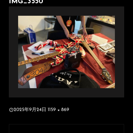
IMG_3550
投
2025年9月24日
1159 × 869
稿
フ
日:
ル
投
サ