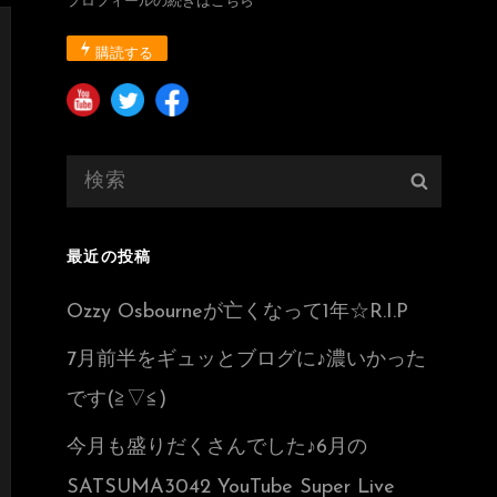
プロフィールの続きはこちら
購読する
検
検
索:
索
最近の投稿
Ozzy Osbourneが亡くなって1年☆R.I.P
7月前半をギュッとブログに♪濃いかった
です(≧▽≦)
今月も盛りだくさんでした♪6月の
SATSUMA3042 YouTube Super Live