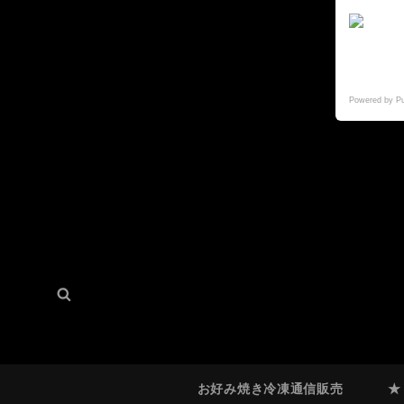
Powered by P
検
検
索:
索
お好み焼き冷凍通信販売
★