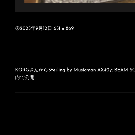
投
2025年9月12日
651 × 869
稿
フ
日:
ル
サ
イ
投
ズ
稿
KORGさんからSterling by Musicman AX40とB
ナ
内で公開
ビ
ゲ
ー
シ
ョ