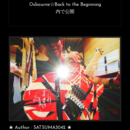
ナ
Osbourne☆Back to the Beginning
ズ
内で公開
ビ
ゲ
ー
シ
ョ
ン
★ Author : SATSUMA3042 ★