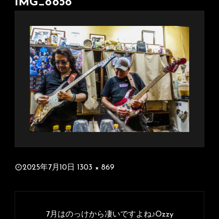
IMG_8858
投
2025年7月10日
1303 × 869
稿
フ
日:
ル
投
サ
稿
7月はのっけから凄いですよね♪Ozzy
イ